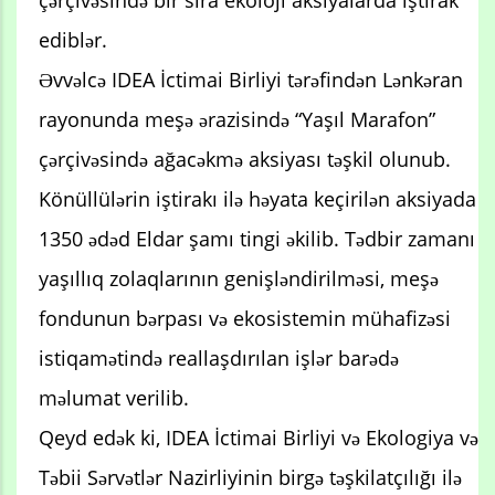
çərçivəsində bir sıra ekoloji aksiyalarda iştirak
ediblər.
Əvvəlcə IDEA İctimai Birliyi tərəfindən Lənkəran
rayonunda meşə ərazisində “Yaşıl Marafon”
çərçivəsində ağacəkmə aksiyası təşkil olunub.
Könüllülərin iştirakı ilə həyata keçirilən aksiyada
1350 ədəd Eldar şamı tingi əkilib. Tədbir zamanı
yaşıllıq zolaqlarının genişləndirilməsi, meşə
fondunun bərpası və ekosistemin mühafizəsi
istiqamətində reallaşdırılan işlər barədə
məlumat verilib.
Qeyd edək ki, IDEA İctimai Birliyi və Ekologiya və
Təbii Sərvətlər Nazirliyinin birgə təşkilatçılığı ilə