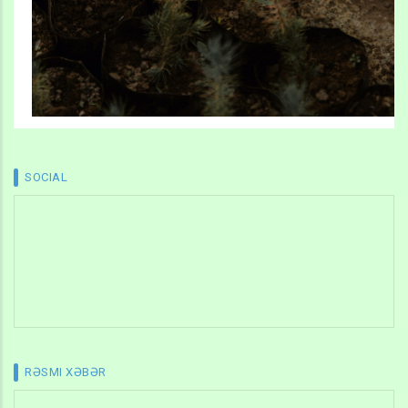
SOCIAL
RƏSMI XƏBƏR