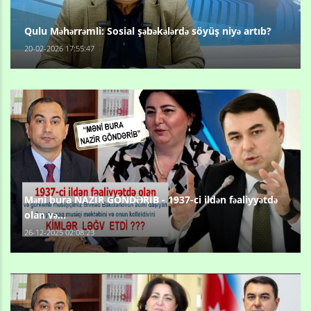
Qulu Məhərrəmli: Sosial şəbəkələrdə söyüş niyə artıb?
20-02-2026 17:55:47
Məni bura NAZİR GÖNDƏRİB - 1937-ci ildən fəaliyyətdə
olan və...
26-12-2025 02:08:23