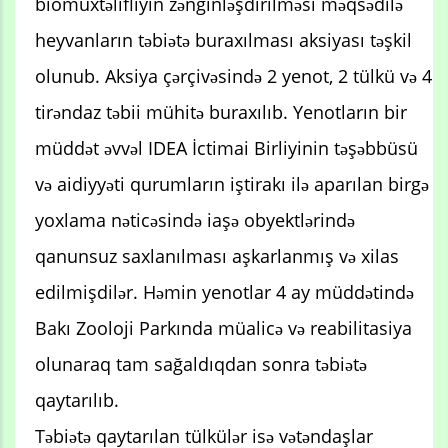
biomüxtəlifliyin zənginləşdirilməsi məqsədilə
heyvanların təbiətə buraxılması aksiyası təşkil
olunub. Aksiya çərçivəsində 2 yenot, 2 tülkü və 4
tirəndaz təbii mühitə buraxılıb. Yenotların bir
müddət əvvəl IDEA İctimai Birliyinin təşəbbüsü
və aidiyyəti qurumların iştirakı ilə aparılan birgə
yoxlama nəticəsində iaşə obyektlərində
qanunsuz saxlanılması aşkarlanmış və xilas
edilmişdilər. Həmin yenotlar 4 ay müddətində
Bakı Zooloji Parkında müalicə və reabilitasiya
olunaraq tam sağaldıqdan sonra təbiətə
qaytarılıb.
Təbiətə qaytarılan tülkülər isə vətəndaşlar