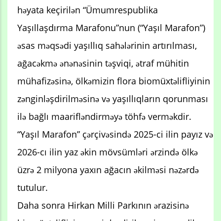
həyata keçirilən “Ümumrespublika
Yaşıllaşdırma Marafonu”nun (“Yaşıl Marafon”)
əsas məqsədi yaşıllıq sahələrinin artırılması,
ağacəkmə ənənəsinin təşviqi, ətraf mühitin
mühafizəsinə, ölkəmizin flora biomüxtəlifliyinin
zənginləşdirilməsinə və yaşıllıqların qorunması
ilə bağlı maarifləndirməyə töhfə verməkdir.
“Yaşıl Marafon” çərçivəsində 2025-ci ilin payız və
2026-cı ilin yaz əkin mövsümləri ərzində ölkə
üzrə 2 milyona yaxın ağacın əkilməsi nəzərdə
tutulur.
Daha sonra Hirkan Milli Parkının ərazisinə