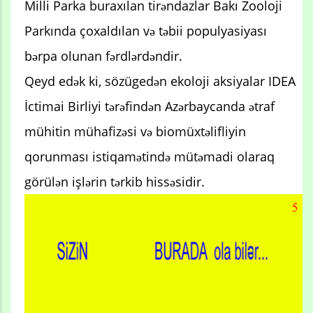
Milli Parka buraxılan tirəndazlar Bakı Zooloji
Parkında çoxaldılan və təbii populyasiyası
bərpa olunan fərdlərdəndir.
Qeyd edək ki, sözügedən ekoloji aksiyalar IDEA
İctimai Birliyi tərəfindən Azərbaycanda ətraf
mühitin mühafizəsi və biomüxtəlifliyin
qorunması istiqamətində mütəmadi olaraq
görülən işlərin tərkib hissəsidir.