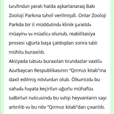
tərəfindən yaralı halda aşkarlanaraq Bakı
Zooloji Parkına təhvil verilmişdi. Onlar Zooloji
Parkda bir il müddətində klinik şəraitdə
müayinə və müalicə olunub, reabilitasiya
prosesi uğurla başa çatdıqdan sonra təbii
mühitə buraxılıb.
Aksiyada təbiətə buraxılan tirəndazlar vaxtilə
Azərbaycan Respublikasının “Qırmızı kitab”ına
daxil edilmiş növlərdən olub. Ölkəmizdə bu
sahədə həyata keçirilən uğurlu mühafizə
tədbirləri nəticəsində bu vəhşi heyvanların sayı
artırılıb və bu növ “Qırmızı kitab”dan çıxarılıb.