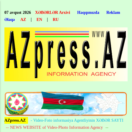
Skip
to
07 avqust 2026
XƏBƏRLƏR Arxivi
Haqqımızda
Reklam
main
|
|
Əlaqə
AZ
EN
RU
content
AZpress.AZ
- Video-Foto informasiya Agentliyinin XƏBƏR SAYTI
-- NEWS WEBSITE of Video-Photo Information Agency
--