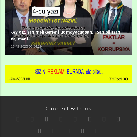
-Ay qız, sən məhkəməni udmayacaqsan... Sən bilirsən
də, məni...
26-12-2025 00:54:29
Connect with us