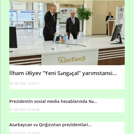
İlham Əliyev “Yeni Səngəçal” yarımstansi...
05-08-2026 13:38:21
Prezidentin sosial media hesablarında Nə...
01-08-2026 23:06:06
Azərbaycan və Qırğızıstan prezidentləri...
31-07-2026 23:34:05