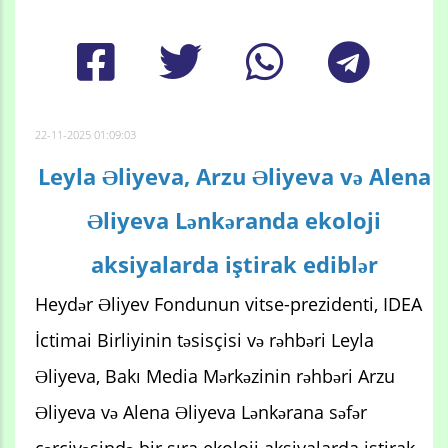
22-11-2025 01:09:03
Leyla Əliyeva, Arzu Əliyeva və Alena
Əliyeva Lənkəranda ekoloji
aksiyalarda iştirak ediblər
Heydər Əliyev Fondunun vitse-prezidenti, IDEA
İctimai Birliyinin təsisçisi və rəhbəri Leyla
Əliyeva, Bakı Media Mərkəzinin rəhbəri Arzu
Əliyeva və Alena Əliyeva Lənkərana səfər