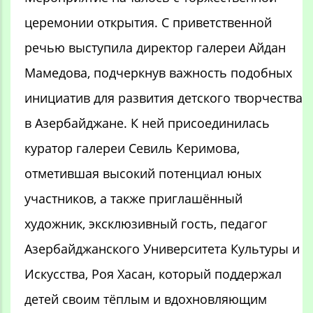
церемонии открытия. С приветственной
речью выступила директор галереи Айдан
Мамедова, подчеркнув важность подобных
инициатив для развития детского творчества
в Азербайджане. К ней присоединилась
куратор галереи Севиль Керимова,
отметившая высокий потенциал юных
участников, а также приглашённый
художник, эксклюзивный гость, педагог
Азербайджанского Университета Культуры и
Искусства, Роя Хасан, который поддержал
детей своим тёплым и вдохновляющим