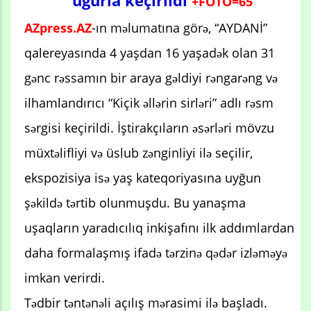
uğurla keçirildi
+FOTO=65
AZpress.AZ
-ın məlumatına görə,
“AYDANİ”
qalereyasında 4 yaşdan 16 yaşadək olan 31
gənc rəssamın bir araya gəldiyi rəngarəng və
ilhamlandırıcı “Kiçik əllərin sirləri” adlı rəsm
sərgisi keçirildi. İştirakçıların əsərləri mövzu
müxtəlifliyi və üslub zənginliyi ilə seçilir,
ekspozisiya isə yaş kateqoriyasına uyğun
şəkildə tərtib olunmuşdu. Bu yanaşma
uşaqların yaradıcılıq inkişafını ilk addımlardan
daha formalaşmış ifadə tərzinə qədər izləməyə
imkan verirdi.
Tədbir təntənəli açılış mərasimi ilə başladı.