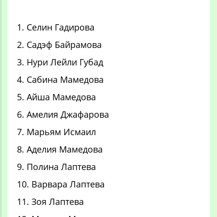
1. Селин Гадирова
2. Сaдэф Байрамова
3. Нури Лейли Губад
4. Сабина Мамедова
5. Айша Мамедова
6. Амелия Джафарова
7. Марьям Исмаил
8. Аделия Мамедова
9. Полина Лаптева
10. Варвара Лаптева
11. Зоя Лаптева