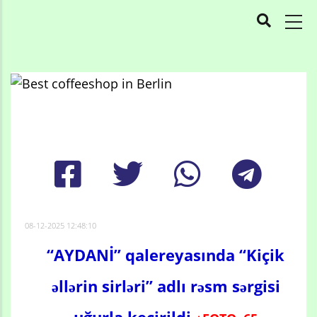
MAIN
NAVIGATION
Skip
to
Breadcrumb
main
content
08-12-2025 12:48:10
“AYDANİ” qalereyasında “Kiçik
əllərin sirləri” adlı rəsm sərgisi