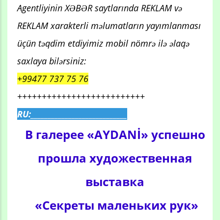
Agentliyinin XƏBƏR saytlarında REKLAM və
REKLAM xarakterli məlumatların yayımlanması
üçün təqdim etdiyimiz mobil nömrə ilə əlaqə
saxlaya bilərsiniz:
+99477 737 75 76
++++++++++++++++++++++++++
RU:____________________________
В галерее «AYDANİ» успешно
прошла художественная
выставка
«Секреты маленьких рук»