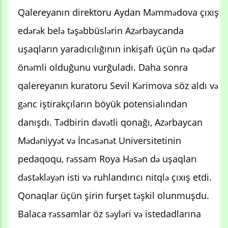
Qalereyanın direktoru Aydan Məmmədova çıxış
edərək belə təşəbbüslərin Azərbaycanda
uşaqların yaradıcılığının inkişafı üçün nə qədər
önəmli olduğunu vurğuladı. Daha sonra
qalereyanın kuratoru Sevil Kərimova söz aldı və
gənc iştirakçıların böyük potensialından
danışdı. Tədbirin dəvətli qonağı, Azərbaycan
Mədəniyyət və İncəsənət Universitetinin
pedaqoqu, rəssam Roya Həsən də uşaqları
dəstəkləyən isti və ruhlandırıcı nitqlə çıxış etdi.
Qonaqlar üçün şirin furşet təşkil olunmuşdu.
Balaca rəssamlar öz səyləri və istedadlarına