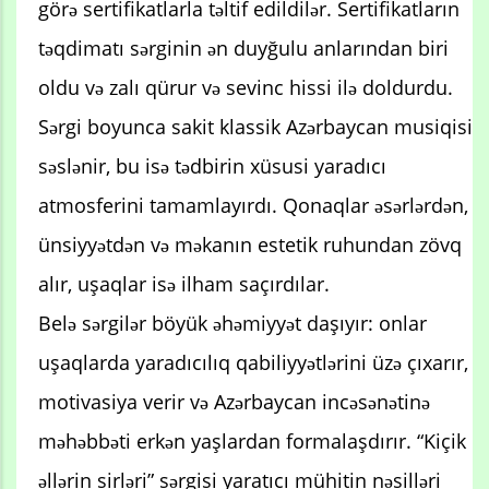
görə sertifikatlarla təltif edildilər. Sertifikatların
təqdimatı sərginin ən duyğulu anlarından biri
oldu və zalı qürur və sevinc hissi ilə doldurdu.
Sərgi boyunca sakit klassik Azərbaycan musiqisi
səslənir, bu isə tədbirin xüsusi yaradıcı
atmosferini tamamlayırdı. Qonaqlar əsərlərdən,
ünsiyyətdən və məkanın estetik ruhundan zövq
alır, uşaqlar isə ilham saçırdılar.
Belə sərgilər böyük əhəmiyyət daşıyır: onlar
uşaqlarda yaradıcılıq qabiliyyətlərini üzə çıxarır,
motivasiya verir və Azərbaycan incəsənətinə
məhəbbəti erkən yaşlardan formalaşdırır. “Kiçik
əllərin sirləri” sərgisi yaratıcı mühitin nəsilləri