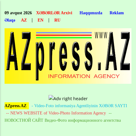
Skip
to
09 avqust 2026
XƏBƏRLƏR Arxivi
Haqqımızda
Reklam
main
|
|
Əlaqə
AZ
EN
RU
content
AZpress.AZ
- Video-Foto informasiya Agentliyinin XƏBƏR SAYTI
-- NEWS WEBSITE of Video-Photo Information Agency
--
НОВОСТНОЙ САЙТ Видео-Фото информационного агентства