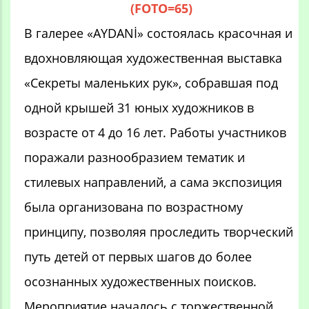
(FOTO=65)
В галерее «AYDANİ» состоялась красочная и
вдохновляющая художественная выставка
«Секреты маленьких рук», собравшая под
одной крышей 31 юных художников в
возрасте от 4 до 16 лет. Работы участников
поражали разнообразием тематик и
стилевых направлений, а сама экспозиция
была организована по возрастному
принципу, позволяя проследить творческий
путь детей от первых шагов до более
осознанных художественных поисков.
Мероприятие началось с торжественной