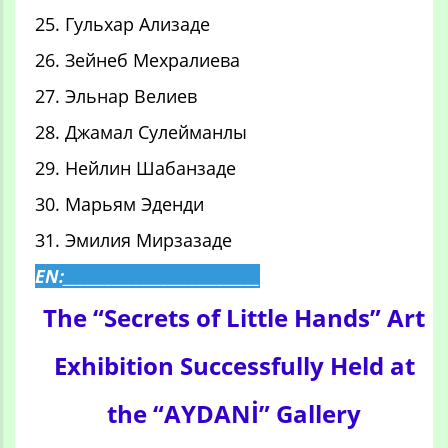
25. Гульхар Ализаде
26. Зейнеб Мехралиева
27. Эльнар Велиев
28. Джамал Сулейманлы
29. Нейлин Шабанзаде
30. Марьям Эденди
31. Эмилия Мирзазаде
EN:____________________________
The “Secrets of Little Hands” Art
Exhibition Successfully Held at
the “AYDANİ” Gallery