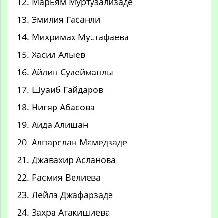
12. Марьям Муртузализаде
13. Эмилия Гасанли
14. Михримах Мустафаева
15. Хасил Алыев
16. Айлин Сулейманлы
17. Шуаиб Гайдаров
18. Нигяр Абасова
19. Аида Алишан
20. Алпарслан Мамедзаде
21. Джавахир Асланова
22. Расмия Велиева
23. Лейла Джафарзаде
24. Захра Атакишиева