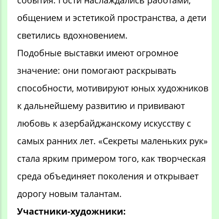
события. Гости наслаждались работами,
общением и эстетикой пространства, а дети
светились вдохновением.
Подобные выставки имеют огромное
значение: они помогают раскрывать
способности, мотивируют юных художников
к дальнейшему развитию и прививают
любовь к азербайджанскому искусству с
самых ранних лет. «Секреты маленьких рук»
стала ярким примером того, как творческая
среда объединяет поколения и открывает
дорогу новым талантам.
Участники-художники: