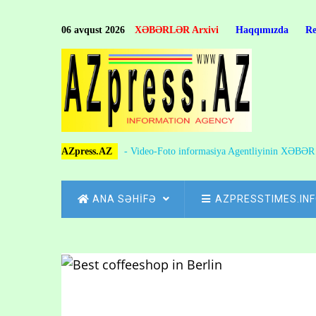
Skip
to
06 avqust 2026
XƏBƏRLƏR Arxivi
Haqqımızda
R
main
content
AZpress.AZ
- Video-Foto informasiya Agentliyinin XƏBƏ
MAIN
ANA SƏHİFƏ
AZPRESSTIMES.IN
NAVIGATION
Skip
to
Breadcrumb
main
content