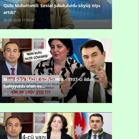
Qulu Məhərrəmli: Sosial şəbəkələrdə söyüş niyə
artıb?
20-02-2026 17:55:47
Məni bura NAZİR GÖNDƏRİB - 1937-ci ildən
fəaliyyətdə olan və...
26-12-2025 02:08:23