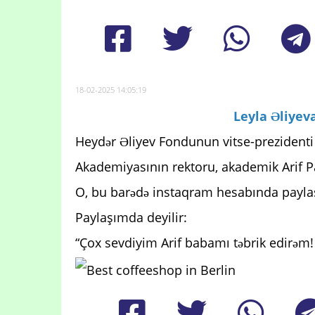
18-02-2025 14:05:19
Leyla Əliyeva
Heydər Əliyev Fondunun vitse-prezidenti L
Akademiyasının rektoru, akademik Arif P
O, bu barədə instaqram hesabında payla
Paylaşımda deyilir:
“Çox sevdiyim Arif babamı təbrik edirəm! 