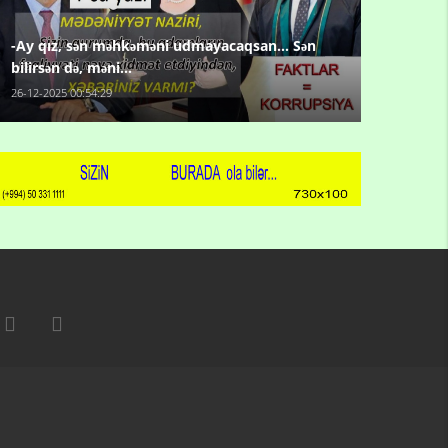
-Ay qız, sən məhkəməni udmayacaqsan... Sən
bilirsən də, məni...
26-12-2025 00:54:29