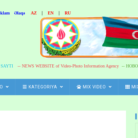
|
|
eklam
Əlaqə
AZ
EN
RU
R SAYTI
-- NEWS WEBSITE of Video-Photo Information Agency
-- НОВО
FO
KATEGORIYA
MIX VIDEO
MI