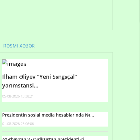
RƏSMI XƏBƏR
İlham Əliyev “Yeni Səngəçal”
yarımstansi...
05-08-2026 13:38:21
Prezidentin sosial media hesablarında Nə...
01-08-2026 23:06:06
Azərbaycan və Qırğızıstan prezidentləri...