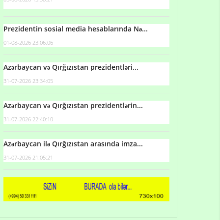
Prezidentin sosial media hesablarında Nə...
01-08-2026 23:06:06
Azərbaycan və Qırğızıstan prezidentləri...
31-07-2026 23:34:05
Azərbaycan və Qırğızıstan prezidentlərin...
31-07-2026 22:40:10
Azərbaycan ilə Qırğızıstan arasında imza...
31-07-2026 21:05:21
Qulu Məhərrəmli: Sosial şəbəkələrdə söyüş niyə