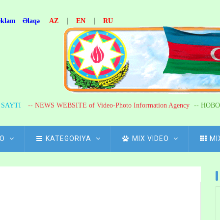
|
|
eklam
Əlaqə
AZ
EN
RU
R SAYTI
-- NEWS WEBSITE of Video-Photo Information Agency
-- НОВО
FO
KATEGORIYA
MIX VIDEO
MI