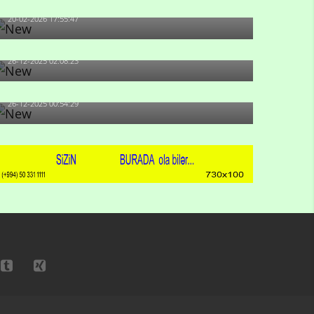
artıb?
20-02-2026 17:55:47
Məni bura NAZİR GÖNDƏRİB - 1937-ci ildən
fəaliyyətdə olan və...
26-12-2025 02:08:23
-Ay qız, sən məhkəməni udmayacaqsan... Sən
bilirsən də, məni...
26-12-2025 00:54:29