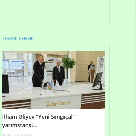
RƏSMI XƏBƏR
İlham Əliyev “Yeni Səngəçal”
yarımstansi...
05-08-2026 13:38:21