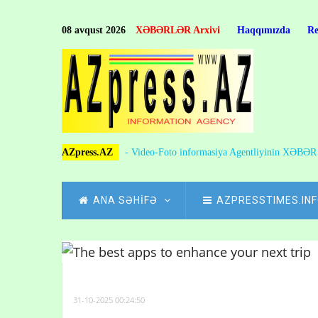
Skip
to
08 avqust 2026
XƏBƏRLƏR Arxivi
Haqqımızda
R
main
content
AZpress.AZ
- Video-Foto informasiya Agentliyinin XƏBƏ
MAIN
ANA SƏHİFƏ
AZPRESSTIMES.IN
NAVIGATION
31-10-2025 00:24:50