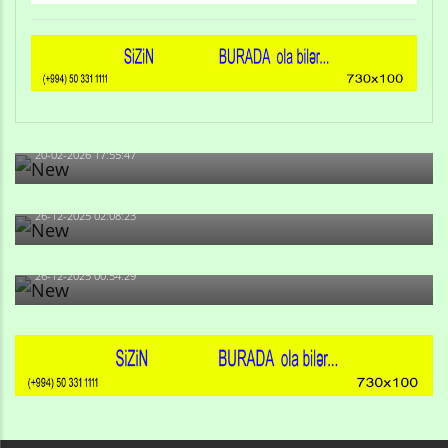
Qulu Məhərrəmli: Sosial şəbəkələrdə söyüş niyə artıb?
20-02-2026 17:55:47
Məni bura NAZİR GÖNDƏRİB - 1937-ci ildən fəaliyyətdə
olan və...
26-12-2025 02:08:23
-Ay qız, sən məhkəməni udmayacaqsan... Sən bilirsən
də, məni...
26-12-2025 00:54:29