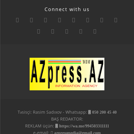
Connect with us
Təsisçi: Rasim Sadıxov - Whatsapp:
050 200 45 40
BAŞ REDAKTOR:
REKLAM üçün:
https://wa.me/994503311111
e-email:
azpressmedia@gmail.com