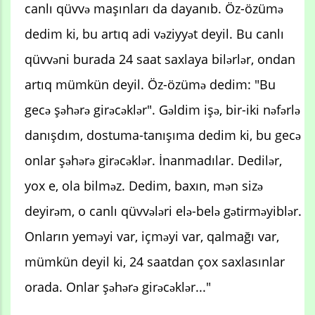
canlı qüvvə maşınları da dayanıb. Öz-özümə
dedim ki, bu artıq adi vəziyyət deyil. Bu canlı
qüvvəni burada 24 saat saxlaya bilərlər, ondan
artıq mümkün deyil. Öz-özümə dedim: "Bu
gecə şəhərə girəcəklər". Gəldim işə, bir-iki nəfərlə
danışdım, dostuma-tanışıma dedim ki, bu gecə
onlar şəhərə girəcəklər. İnanmadılar. Dedilər,
yox e, ola bilməz. Dedim, baxın, mən sizə
deyirəm, o canlı qüvvələri elə-belə gətirməyiblər.
Onların yeməyi var, içməyi var, qalmağı var,
mümkün deyil ki, 24 saatdan çox saxlasınlar
orada. Onlar şəhərə girəcəklər..."