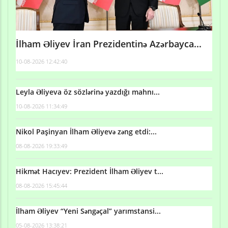
İlham Əliyev İran Prezidentinə Azərbayca...
10-08-2026 12:42:40
Leyla Əliyeva öz sözlərinə yazdığı mahnı...
10-08-2026 11:34:49
Nikol Paşinyan İlham Əliyevə zəng etdi:...
08-08-2026 19:33:49
Hikmət Hacıyev: Prezident İlham Əliyev t...
08-08-2026 15:45:44
İlham Əliyev “Yeni Səngəçal” yarımstansi...
05-08-2026 13:38:21