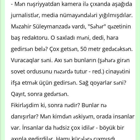
- Mən nəşriyyatdan kamera ilə çıxanda aşağıda
jurnalistlər, media nümayəndələri yığılmışdılar.
Məzahir Süleymanzadə vardı, "Səhər" qəzetinin
baş redaktoru. O saxladı məni, dedi, hara
gedirsən belə? Çox getsən, 50 metr gedəcəksən.
Vuracaqlar səni. Axı sən bunların (şəhərə girən
sovet ordusunu nəzərdə tutur - red.) cinayətini
ifşa etmək üçün gedirsən. Sağ qoyarlar səni?
Qayıt, sonra gedərsən.
Fikirləşdim ki, sonra nədir? Bunlar nə
danışırlar? Mən kimdən əskiyəm, orada insanlar
var. İnsanlar da hədsiz çox idilər - böyük bir
axınla gedirdilər. Hamı küçələrə çıxmışdı.