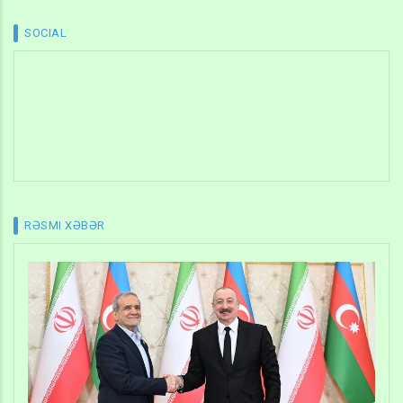
SOCIAL
RƏSMI XƏBƏR