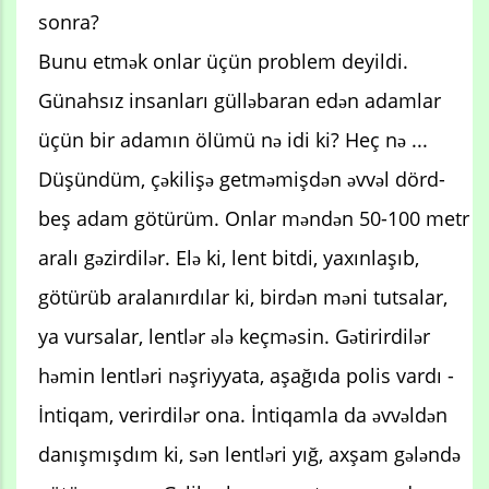
sonra?
Bunu etmək onlar üçün problem deyildi.
Günahsız insanları gülləbaran edən adamlar
üçün bir adamın ölümü nə idi ki? Heç nə ...
Düşündüm, çəkilişə getməmişdən əvvəl dörd-
beş adam götürüm. Onlar məndən 50-100 metr
aralı gəzirdilər. Elə ki, lent bitdi, yaxınlaşıb,
götürüb aralanırdılar ki, birdən məni tutsalar,
ya vursalar, lentlər ələ keçməsin. Gətirirdilər
həmin lentləri nəşriyyata, aşağıda polis vardı -
İntiqam, verirdilər ona. İntiqamla da əvvəldən
danışmışdım ki, sən lentləri yığ, axşam gələndə