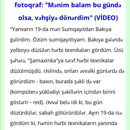
fotoqraf: "Mənim balam bu gündə
olsa, vəhşiyə dönərdim" (VİDEO)
"Yanvarın 19-da mən Sumqayıtdan Bakıya
gəlirdim. Özüm sumqayıtlıyam. Bakıya gələndə
yolboyu düzülən hərbi texnikaları gördüm. Üzü
şəhərə, "Şamaxinka"ya tərəf hərbi texnikalar
düzülmüşdü. Əslində, onları əvvəlki günlərdə də
görürdüm - baxın, burada şəkli də var
(kompüterə yüklədiyi şəkillərin içindən birini
göstərir - red). Əvvəl belə idi ki, bu gün
düzürdülər, sabah götürürdülər. Ayın 19-da isə
gördüm ki, həmin hərbi texnikaların yanında