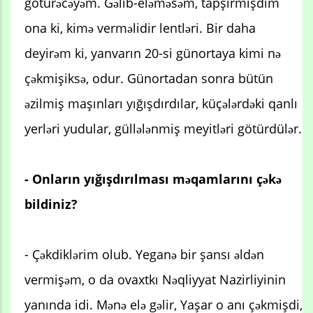
götürəcəyəm. Gəlib-eləməsəm, tapşırmışdım
ona ki, kimə verməlidir lentləri. Bir daha
deyirəm ki, yanvarın 20-si günortaya kimi nə
çəkmişiksə, odur. Günortadan sonra bütün
əzilmiş maşınları yığışdırdılar, küçələrdəki qanlı
yerləri yudular, güllələnmiş meyitləri götürdülər.
- Onların yığışdırılması məqamlarını çəkə
bildiniz?
- Çəkdiklərim olub. Yeganə bir şansı əldən
vermişəm, o da ovaxtkı Nəqliyyat Nazirliyinin
yanında idi. Mənə elə gəlir, Yaşar o anı çəkmişdi,