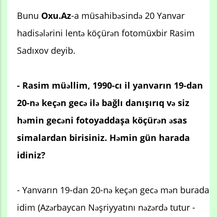
Bunu
Oxu.Az
-a müsahibəsində 20 Yanvar
hadisələrini lentə köçürən fotomüxbir Rasim
Sadıxov deyib.
- Rasim müəllim, 1990-cı il yanvarın 19-dan
20-nə keçən gecə ilə bağlı danışırıq və siz
həmin gecəni fotoyaddaşa köçürən əsas
simalardan birisiniz. Həmin gün harada
idiniz?
- Yanvarın 19-dan 20-nə keçən gecə mən burada
idim (Azərbaycan Nəşriyyatını nəzərdə tutur -