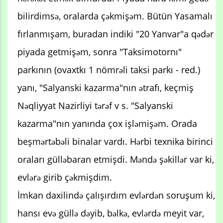
bilirdimsə, oralarda çəkmişəm. Bütün Yasamalı
fırlanmışam, buradan indiki "20 Yanvar"a qədər
piyada getmişəm, sonra "Taksimotornı"
parkının (ovaxtkı 1 nömrəli taksi parkı - red.)
yanı, "Salyanski kazarma"nın ətrafı, keçmiş
Nəqliyyat Nazirliyi tərəf v s. "Salyanski
kazarma"nın yanında çox işləmişəm. Orada
beşmərtəbəli binalar vardı. Hərbi texnika birinci
oraları gülləbaran etmişdi. Məndə şəkillər var ki,
evlərə girib çəkmişdim.
İmkan daxilində çalışırdım evlərdən soruşum ki,
hansı evə güllə dəyib, bəlkə, evlərdə meyit var,