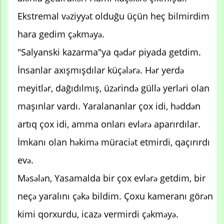
Ekstremal vəziyyət olduğu üçün heç bilmirdim
hara gedim çəkməyə.
"Salyanski kazarma"ya qədər piyada getdim.
İnsanlar axışmışdılar küçələrə. Hər yerdə
meyitlər, dağıdılmış, üzərində güllə yerləri olan
maşınlar vardı. Yaralananlar çox idi, həddən
artıq çox idi, amma onları evlərə aparırdılar.
İmkanı olan həkimə müraciət etmirdi, qaçırırdı
evə.
Məsələn, Yasamalda bir çox evlərə getdim, bir
neçə yaralını çəkə bildim. Çoxu kameranı görən
kimi qorxurdu, icazə vermirdi çəkməyə.