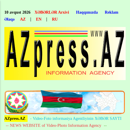
Skip
to
10 avqust 2026
XƏBƏRLƏR Arxivi
Haqqımızda
Reklam
main
|
|
Əlaqə
AZ
EN
RU
content
AZpress.AZ
- Video-Foto informasiya Agentliyinin XƏBƏR SAYTI
-- NEWS WEBSITE of Video-Photo Information Agency
--