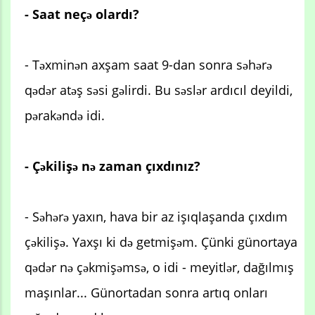
- Saat neçə olardı?
- Təxminən axşam saat 9-dan sonra səhərə
qədər atəş səsi gəlirdi. Bu səslər ardıcıl deyildi,
pərakəndə idi.
- Çəkilişə nə zaman çıxdınız?
- Səhərə yaxın, hava bir az işıqlaşanda çıxdım
çəkilişə. Yaxşı ki də getmişəm. Çünki günortaya
qədər nə çəkmişəmsə, o idi - meyitlər, dağılmış
maşınlar... Günortadan sonra artıq onları