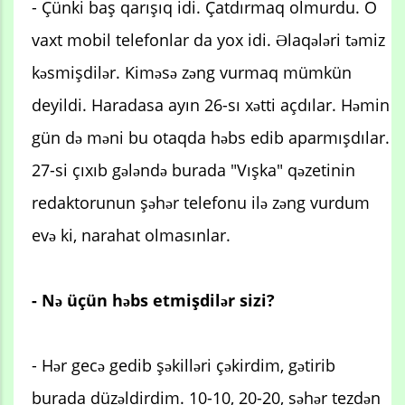
- Çünki baş qarışıq idi. Çatdırmaq olmurdu. O
vaxt mobil telefonlar da yox idi. Əlaqələri təmiz
kəsmişdilər. Kiməsə zəng vurmaq mümkün
deyildi. Haradasa ayın 26-sı xətti açdılar. Həmin
gün də məni bu otaqda həbs edib aparmışdılar.
27-si çıxıb gələndə burada "Vışka" qəzetinin
redaktorunun şəhər telefonu ilə zəng vurdum
evə ki, narahat olmasınlar.
- Nə üçün həbs etmişdilər sizi?
- Hər gecə gedib şəkilləri çəkirdim, gətirib
burada düzəldirdim. 10-10, 20-20, səhər tezdən