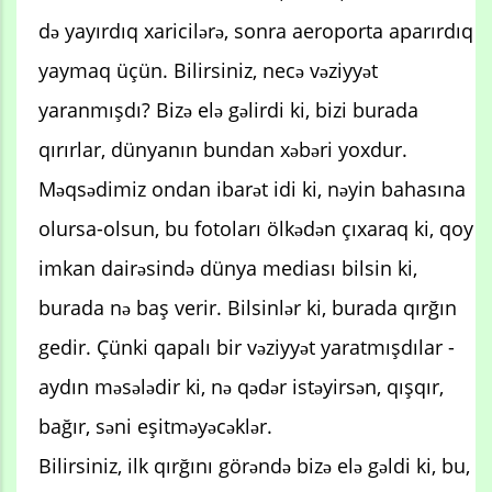
də yayırdıq xaricilərə, sonra aeroporta aparırdıq
yaymaq üçün. Bilirsiniz, necə vəziyyət
yaranmışdı? Bizə elə gəlirdi ki, bizi burada
qırırlar, dünyanın bundan xəbəri yoxdur.
Məqsədimiz ondan ibarət idi ki, nəyin bahasına
olursa-olsun, bu fotoları ölkədən çıxaraq ki, qoy
imkan dairəsində dünya mediası bilsin ki,
burada nə baş verir. Bilsinlər ki, burada qırğın
gedir. Çünki qapalı bir vəziyyət yaratmışdılar -
aydın məsələdir ki, nə qədər istəyirsən, qışqır,
bağır, səni eşitməyəcəklər.
Bilirsiniz, ilk qırğını görəndə bizə elə gəldi ki, bu,