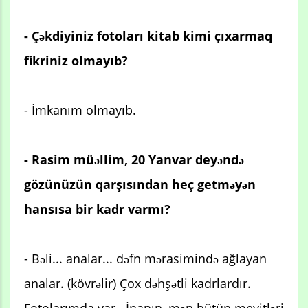
- Çəkdiyiniz fotoları kitab kimi çıxarmaq
fikriniz olmayıb?
- İmkanım olmayıb.
- Rasim müəllim, 20 Yanvar deyəndə
gözünüzün qarşısından heç getməyən
hansısa bir kadr varmı?
- Bəli... analar... dəfn mərasimində ağlayan
analar. (kövrəlir) Çox dəhşətli kadrlardır.
Fotolarımda var.. İnanın, mən bütün meyitləri