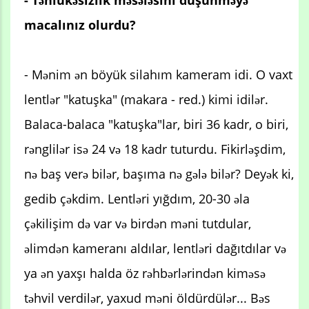
macalınız olurdu?
- Mənim ən böyük silahım kameram idi. O vaxt
lentlər "katuşka" (makara - red.) kimi idilər.
Balaca-balaca "katuşka"lar, biri 36 kadr, o biri,
rənglilər isə 24 və 18 kadr tuturdu. Fikirləşdim,
nə baş verə bilər, başıma nə gələ bilər? Deyək ki,
gedib çəkdim. Lentləri yığdım, 20-30 əla
çəkilişim də var və birdən məni tutdular,
əlimdən kameranı aldılar, lentləri dağıtdılar və
ya ən yaxşı halda öz rəhbərlərindən kiməsə
təhvil verdilər, yaxud məni öldürdülər... Bəs