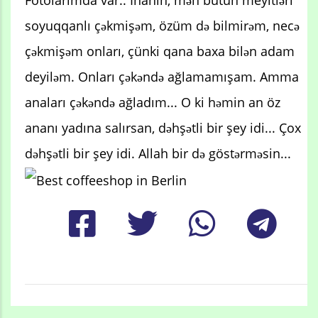
soyuqqanlı çəkmişəm, özüm də bilmirəm, necə
çəkmişəm onları, çünki qana baxa bilən adam
deyiləm. Onları çəkəndə ağlamamışam. Amma
anaları çəkəndə ağladım... O ki həmin an öz
ananı yadına salırsan, dəhşətli bir şey idi... Çox
dəhşətli bir şey idi. Allah bir də göstərməsin...