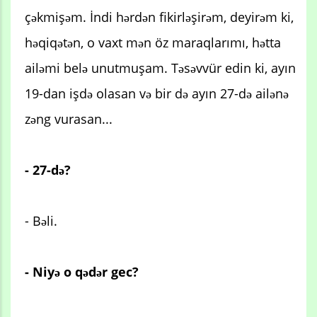
çəkmişəm. İndi hərdən fikirləşirəm, deyirəm ki,
həqiqətən, o vaxt mən öz maraqlarımı, hətta
ailəmi belə unutmuşam. Təsəvvür edin ki, ayın
19-dan işdə olasan və bir də ayın 27-də ailənə
zəng vurasan...
- 27-də?
- Bəli.
- Niyə o qədər gec?