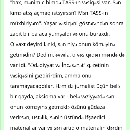
"bax, mənim cibimdə TASS-ın vəsiqəsi var. Sən
kimə atəş açmaq istəyirsən? Mən TASS-ın
müxbiriyəm". Yaşar vəsiqəni göstərəndən sonra
zabit bir balaca yumşaldı və onu buraxdı.
O vaxt deyirdilər ki, sən niyə onun köməyinə
getmədin? Dedim, əvvəla, o vəsiqədən məndə də
var idi. "Ədəbiyyat və İncəsənət" qəzetinin
vəsiqəsini gəzdirirdim, amma onu
tanımayacaqdılar. Həm də jurnalist üçün belə
bir qayda, aksioma var - belə vəziyyətdə sən
onun köməyinə getməklə özünü güdaza
verirsən, üstəlik, sənin üstündə ifşaedici
materiallar var və sən artıq o materialın dərdini