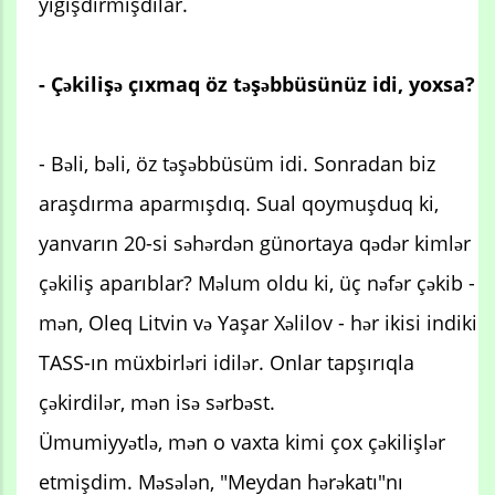
yığışdırmışdılar.
- Çəkilişə çıxmaq öz təşəbbüsünüz idi, yoxsa?
- Bəli, bəli, öz təşəbbüsüm idi. Sonradan biz
araşdırma aparmışdıq. Sual qoymuşduq ki,
yanvarın 20-si səhərdən günortaya qədər kimlər
çəkiliş aparıblar? Məlum oldu ki, üç nəfər çəkib -
mən, Oleq Litvin və Yaşar Xəlilov - hər ikisi indiki
TASS-ın müxbirləri idilər. Onlar tapşırıqla
çəkirdilər, mən isə sərbəst.
Ümumiyyətlə, mən o vaxta kimi çox çəkilişlər
etmişdim. Məsələn, "Meydan hərəkatı"nı