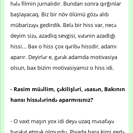
hələ filmin jurnalıdır. Bundan sonra qırğınlar
başlayacaq. Biz bir növ ölümü gözə alıb
mübarizəyə gedirdik. Belə bir hiss var, necə
deyim sizə, azadlıq sevgisi, vətənin azadlığı
hissi... Bax o hiss çox qəribə hissdir, adamı
aparır. Deyirlər e, gərək adamda motivasiya
olsun, bax bizim motivasiyamız o hiss idi.
- Rasim müəllim, çəkilişləri, əsasən, Bakının
hansı hissələrində aparmısınız?
- O vaxt maşın yox idi deyə uzaq məsafəyə
hərəkət etmək olmurdu. Piyada hara kimi gedə