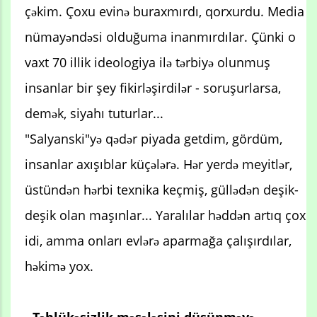
çəkim. Çoxu evinə buraxmırdı, qorxurdu. Media
nümayəndəsi olduğuma inanmırdılar. Çünki o
vaxt 70 illik ideologiya ilə tərbiyə olunmuş
insanlar bir şey fikirləşirdilər - soruşurlarsa,
demək, siyahı tuturlar...
"Salyanski"yə qədər piyada getdim, gördüm,
insanlar axışıblar küçələrə. Hər yerdə meyitlər,
üstündən hərbi texnika keçmiş, güllədən deşik-
deşik olan maşınlar... Yaralılar həddən artıq çox
idi, amma onları evlərə aparmağa çalışırdılar,
həkimə yox.
- Təhlükəsizlik məsələsini düşünməyə