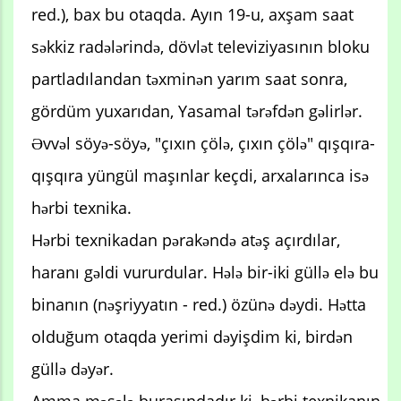
red.), bax bu otaqda. Ayın 19-u, axşam saat
səkkiz radələrində, dövlət televiziyasının bloku
partladılandan təxminən yarım saat sonra,
gördüm yuxarıdan, Yasamal tərəfdən gəlirlər.
Əvvəl söyə-söyə, "çıxın çölə, çıxın çölə" qışqıra-
qışqıra yüngül maşınlar keçdi, arxalarınca isə
hərbi texnika.
Hərbi texnikadan pərakəndə atəş açırdılar,
haranı gəldi vururdular. Hələ bir-iki güllə elə bu
binanın (nəşriyyatın - red.) özünə dəydi. Hətta
olduğum otaqda yerimi dəyişdim ki, birdən
güllə dəyər.
Amma məsələ burasındadır ki, hərbi texnikanın