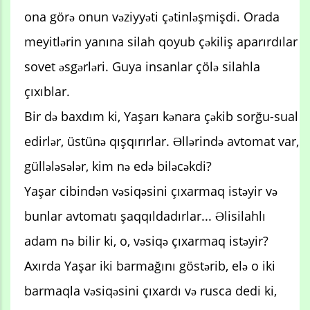
ona görə onun vəziyyəti çətinləşmişdi. Orada
meyitlərin yanına silah qoyub çəkiliş aparırdılar
sovet əsgərləri. Guya insanlar çölə silahla
çıxıblar.
Bir də baxdım ki, Yaşarı kənara çəkib sorğu-sual
edirlər, üstünə qışqırırlar. Əllərində avtomat var,
güllələsələr, kim nə edə biləcəkdi?
Yaşar cibindən vəsiqəsini çıxarmaq istəyir və
bunlar avtomatı şaqqıldadırlar... Əlisilahlı
adam nə bilir ki, o, vəsiqə çıxarmaq istəyir?
Axırda Yaşar iki barmağını göstərib, elə o iki
barmaqla vəsiqəsini çıxardı və rusca dedi ki,