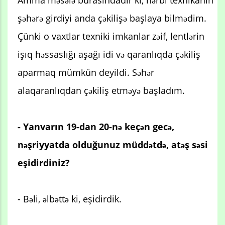
şəhərə girdiyi anda çəkilişə başlaya bilmədim.
Çünki o vaxtlar texniki imkanlar zəif, lentlərin
işıq həssaslığı aşağı idi və qaranlıqda çəkiliş
aparmaq mümkün deyildi. Səhər
alaqaranlıqdan çəkiliş etməyə başladım.
- Yanvarın 19-dan 20-nə keçən gecə,
nəşriyyatda olduğunuz müddətdə, atəş səsi
eşidirdiniz?
- Bəli, əlbəttə ki, eşidirdik.