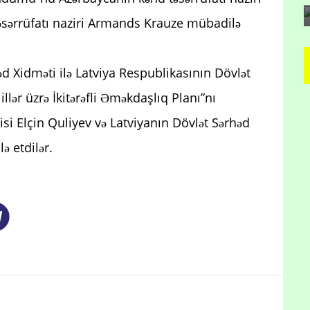
ərrüfatı naziri Armands Krauze mübadilə
d Xidməti ilə Latviya Respublikasının Dövlət
lər üzrə İkitərəfli Əməkdaşlıq Planı”nı
si Elçin Quliyev və Latviyanın Dövlət Sərhəd
ə etdilər.