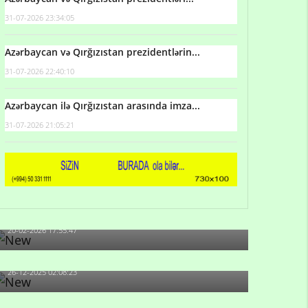
31-07-2026 23:34:05
Azərbaycan və Qırğızıstan prezidentlərin...
31-07-2026 22:40:10
Azərbaycan ilə Qırğızıstan arasında imza...
31-07-2026 21:05:21
Qulu Məhərrəmli: Sosial şəbəkələrdə söyüş niyə
artıb?
20-02-2026 17:55:47
Məni bura NAZİR GÖNDƏRİB - 1937-ci ildən
fəaliyyətdə olan və...
26-12-2025 02:08:23
-Ay qız, sən məhkəməni udmayacaqsan... Sən
bilirsən də, məni...