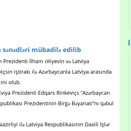
 sənədləri mübadilə edilib
 Prezidenti İlham Əliyevin və Latviya
çsin iştirakı ilə Azərbaycanla Latviya arasında
imi olub.
tviya Prezidenti Edqars Rinkeviçs “Azərbaycan
publikası Prezidentinin Birgə Bəyanatı”nı qəbul
zirliyi ilə Latviya Respublikasının Daxili İşlər