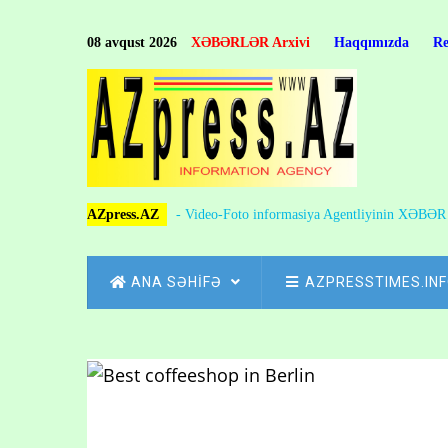
Skip
to
08 avqust 2026
XƏBƏRLƏR Arxivi
Haqqımızda
R
main
content
AZpress.AZ
- Video-Foto informasiya Agentliyinin XƏBƏ
MAIN
ANA SƏHİFƏ
AZPRESSTIMES.IN
NAVIGATION
Skip
to
Breadcrumb
main
content