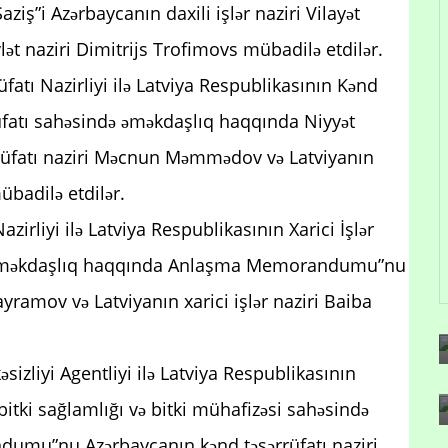
iş”i Azərbaycanın daxili işlər naziri Vilayət
vlət naziri Dimitrijs Trofimovs mübadilə etdilər.
atı Nazirliyi ilə Latviya Respublikasının Kənd
rüfatı sahəsində əməkdaşlıq haqqında Niyyət
rüfatı naziri Məcnun Məmmədov və Latviyanın
übadilə etdilər.
zirliyi ilə Latviya Respublikasının Xarici İşlər
də əməkdaşlıq haqqında Anlaşma Memorandumu”nu
yramov və Latviyanın xarici işlər naziri Baiba
izliyi Agentliyi ilə Latviya Respublikasının
bitki sağlamlığı və bitki mühafizəsi sahəsində
mu”nu Azərbaycanın kənd təsərrüfatı naziri