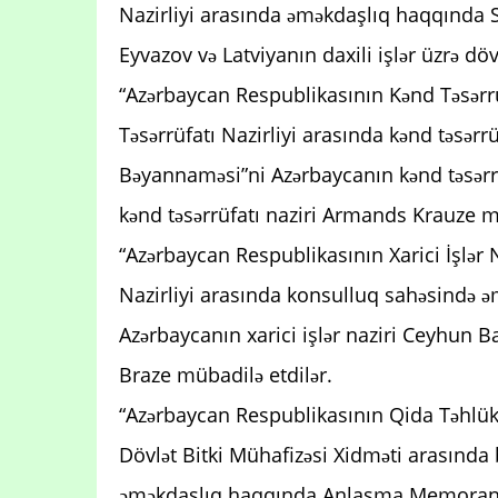
Nazirliyi arasında əməkdaşlıq haqqında Saz
Eyvazov və Latviyanın daxili işlər üzrə dö
“Azərbaycan Respublikasının Kənd Təsərrüf
Təsərrüfatı Nazirliyi arasında kənd təsər
Bəyannaməsi”ni Azərbaycanın kənd təsər
kənd təsərrüfatı naziri Armands Krauze m
“Azərbaycan Respublikasının Xarici İşlər Na
Nazirliyi arasında konsulluq sahəsin
Azərbaycanın xarici işlər naziri Ceyhun Ba
Braze mübadilə etdilər.
“Azərbaycan Respublikasının Qida Təhlükəs
Dövlət Bitki Mühafizəsi Xidməti arasında 
əməkdaşlıq haqqında Anlaşma Memorandu