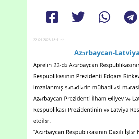
22-04-2026 18:41:44
Azərbaycan-Latviya
Aprelin 22-də Azərbaycan Respublikasının
Respublikasının Prezidenti Edqars Rinkevi
imzalanmış sənədlərin mübadiləsi məras
Azərbaycan Prezidenti İlham Əliyev və La
Respublikası Prezidentinin və Latviya Res
etdilər.
“Azərbaycan Respublikasının Daxili İşlər Na