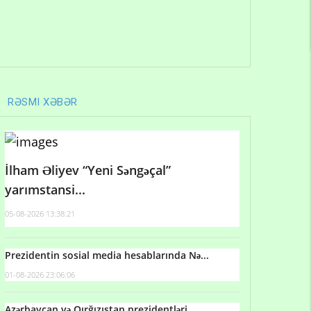
RƏSMI XƏBƏR
İlham Əliyev “Yeni Səngəçal”
yarımstansi...
05-08-2026 13:38:21
Prezidentin sosial media hesablarında Nə...
01-08-2026 23:06:06
Azərbaycan və Qırğızıstan prezidentləri...