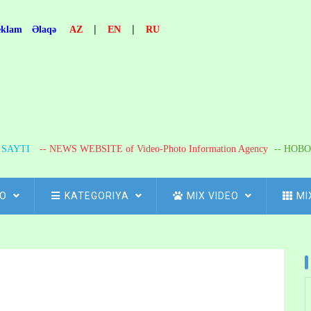
|
|
eklam
Əlaqə
AZ
EN
RU
R SAYTI
-- NEWS WEBSITE of Video-Photo Information Agency
-- НОВО
FO
KATEGORIYA
MIX VIDEO
MI