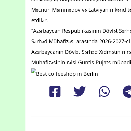
Məcnun Məmmədov və Latviyanın kənd təs
etdilər.
“Azərbaycan Respublikasının Dövlət Sərhə
Sərhəd Mühafizəsi arasında 2026-2027-ci il
Azərbaycanın Dövlət Sərhəd Xidmətinin rəi
Mühafizəsinin rəisi Guntis Pujats mübadil