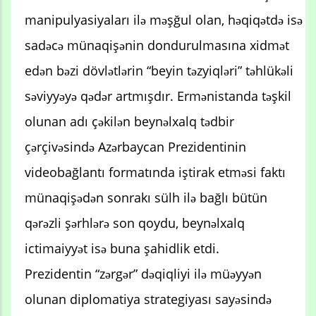
manipulyasiyaları ilə məşğul olan, həqiqətdə isə
sadəcə münaqişənin dondurulmasına xidmət
edən bəzi dövlətlərin “beyin təzyiqləri” təhlükəli
səviyyəyə qədər artmışdır. Ermənistanda təşkil
olunan adı çəkilən beynəlxalq tədbir
çərçivəsində Azərbaycan Prezidentinin
videobağlantı formatında iştirak etməsi faktı
münaqişədən sonrakı sülh ilə bağlı bütün
qərəzli şərhlərə son qoydu, beynəlxalq
ictimaiyyət isə buna şahidlik etdi.
Prezidentin “zərgər” dəqiqliyi ilə müəyyən
olunan diplomatiya strategiyası sayəsində