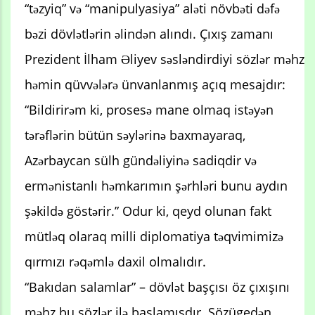
“təzyiq” və “manipulyasiya” aləti növbəti dəfə
bəzi dövlətlərin əlindən alındı. Çıxış zamanı
Prezident İlham Əliyev səsləndirdiyi sözlər məhz
həmin qüvvələrə ünvanlanmış açıq mesajdır:
“Bildirirəm ki, prosesə mane olmaq istəyən
tərəflərin bütün səylərinə baxmayaraq,
Azərbaycan sülh gündəliyinə sadiqdir və
ermənistanlı həmkarımın şərhləri bunu aydın
şəkildə göstərir.” Odur ki, qeyd olunan fakt
mütləq olaraq milli diplomatiya təqvimimizə
qırmızı rəqəmlə daxil olmalıdır.
“Bakıdan salamlar” – dövlət başçısı öz çıxışını
məhz bu sözlər ilə başlamışdır. Sözügedən