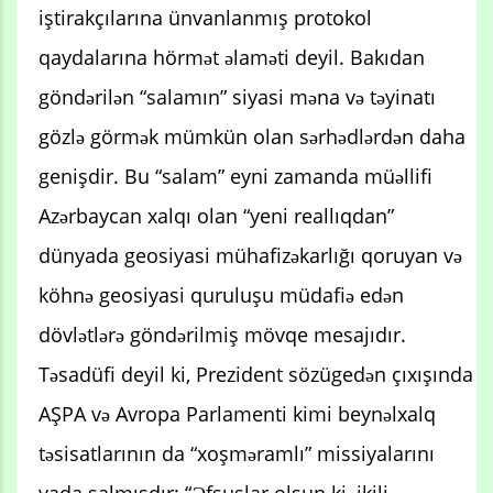
iştirakçılarına ünvanlanmış protokol
qaydalarına hörmət əlaməti deyil. Bakıdan
göndərilən “salamın” siyasi məna və təyinatı
gözlə görmək mümkün olan sərhədlərdən daha
genişdir. Bu “salam” eyni zamanda müəllifi
Azərbaycan xalqı olan “yeni reallıqdan”
dünyada geosiyasi mühafizəkarlığı qoruyan və
köhnə geosiyasi quruluşu müdafiə edən
dövlətlərə göndərilmiş mövqe mesajıdır.
Təsadüfi deyil ki, Prezident sözügedən çıxışında
AŞPA və Avropa Parlamenti kimi beynəlxalq
təsisatlarının da “xoşməramlı” missiyalarını
yada salmışdır: “Əfsuslar olsun ki, ikili