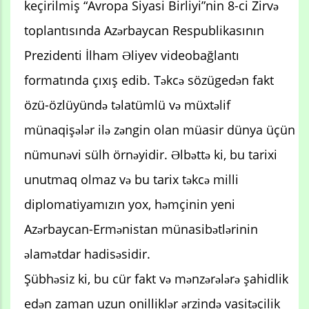
keçirilmiş “Avropa Siyasi Birliyi”nin 8-ci Zirvə
toplantısında Azərbaycan Respublikasının
Prezidenti İlham Əliyev videobağlantı
formatında çıxış edib. Təkcə sözügedən fakt
özü-özlüyündə təlatümlü və müxtəlif
münaqişələr ilə zəngin olan müasir dünya üçün
nümunəvi sülh örnəyidir. Əlbəttə ki, bu tarixi
unutmaq olmaz və bu tarix təkcə milli
diplomatiyamızın yox, həmçinin yeni
Azərbaycan-Ermənistan münasibətlərinin
əlamətdar hadisəsidir.
Şübhəsiz ki, bu cür fakt və mənzərələrə şahidlik
edən zaman uzun onilliklər ərzində vasitəçilik