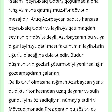
“salam” beynəlxalq tədbirə qoşulmaqla ona
rəng və məna qatmış müzəffər dövlətin
mesajıdır. Artıq Azərbaycan sadəcə hansısa
beynəlxalq tədbir və layihəyə qatılmaqdan
sevinən bir dövlət deyil, Azərbaycanın bu və ya
digər layihəyə qatılması faktı həmin layihələrin
uğurlu olacağına dəlalət edir. Budur
düşmənlərin gözləri götürmədiyi yeni reallığın
gözqamaşdıran çalarları.
Qalib tərəf olmasına rəğmən Azərbaycan yenə
də diktə ritorikasından uzaq dayanır və sülh
gündəliyinə öz sadiqliyini nümayiş etdirir.
Mövcud mənada Prezidentin bu sözləri də