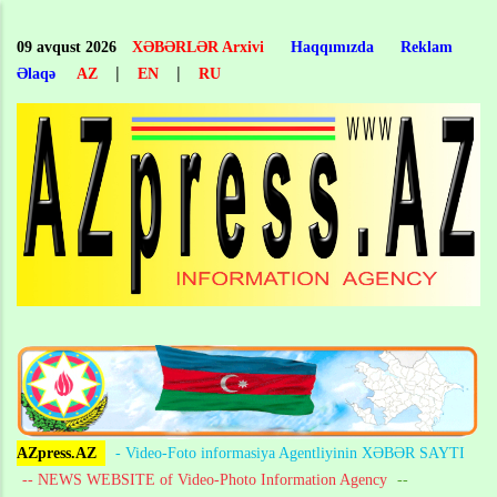
Skip
to
09 avqust 2026
XƏBƏRLƏR Arxivi
Haqqımızda
Reklam
main
|
|
Əlaqə
AZ
EN
RU
content
AZpress.AZ
- Video-Foto informasiya Agentliyinin XƏBƏR SAYTI
-- NEWS WEBSITE of Video-Photo Information Agency
--