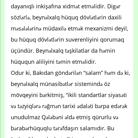
dayanıqlı inkişafına xidmət etməlidir. Digər
sözlərlə, beynəlxalq hüquq dövlətlərin daxili
məsələlərinə müdaxilə etmək mexanizmi deyil,
bu hüquq dövlətlərin suverenliyini qorumaq
üçündür. Beynəlxalq təşkilatlar da həmin
hüququn aliliyini təmin etməlidir.
Odur ki, Bakıdan göndərilən “salam” həm də ki,
beynəlxalq münasibətlər sistemində öz
mövqeyini bərkitmiş, “ikili standartlar siyasəti
və təzyiqlərə rəğmən tarixi ədaləti bərpa edərək
unudulmaz Qələbəni əldə etmiş qürurlu və
bərabərhüquqlu tərəfdaşın salamıdır. Bu