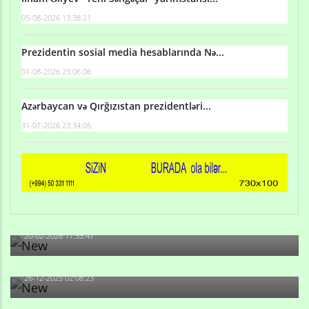
05-08-2026 13:38:21
Prezidentin sosial media hesablarında Nə...
01-08-2026 23:06:06
Azərbaycan və Qırğızıstan prezidentləri...
31-07-2026 23:34:05
Qulu Məhərrəmli: Sosial şəbəkələrdə söyüş niyə artıb?
20-02-2026 17:55:47
Məni bura NAZİR GÖNDƏRİB - 1937-ci ildən fəaliyyətdə
olan və...
26-12-2025 02:08:23
-Ay qız, sən məhkəməni udmayacaqsan... Sən bilirsən
də, məni...