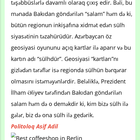
təşəbbüslərlə davamlı olaraq çıxış edir. Bəli, bu
mənada Bakıdan göndərilən “salam” həm də ki,
bütün regionun inkişafına xidmət edən sülh
siyasətinin təzahürüdür. Azərbaycan öz
geosiyasi oyununu açıq kartlar ilə aparır və bu
kartın adı “sülhdür”. Geosiyasi “kartları”nı
gizlədən tərəflər isə regionda sülhün bərqərar
olmasını istəməyənlərdir. Beləliklə, Prezident
İlham Əliyev tərəfindən Bakıdan göndərilən
salam həm də o deməkdir ki, kim bizə sülh ilə
gələr, biz də ona sülh ilə gedərik.
Politoloq Asif Adil