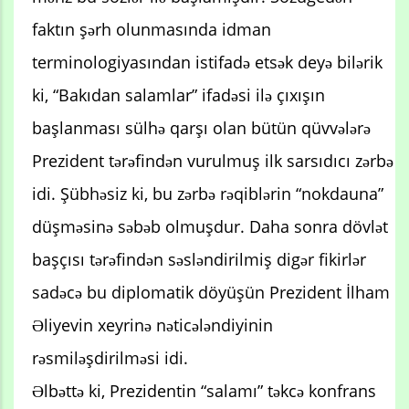
faktın şərh olunmasında idman
terminologiyasından istifadə etsək deyə bilərik
ki, “Bakıdan salamlar” ifadəsi ilə çıxışın
başlanması sülhə qarşı olan bütün qüvvələrə
Prezident tərəfindən vurulmuş ilk sarsıdıcı zərbə
idi. Şübhəsiz ki, bu zərbə rəqiblərin “nokdauna”
düşməsinə səbəb olmuşdur. Daha sonra dövlət
başçısı tərəfindən səsləndirilmiş digər fikirlər
sadəcə bu diplomatik döyüşün Prezident İlham
Əliyevin xeyrinə nəticələndiyinin
rəsmiləşdirilməsi idi.
Əlbəttə ki, Prezidentin “salamı” təkcə konfrans