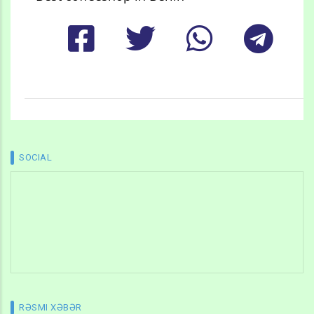
SOCIAL
RƏSMI XƏBƏR