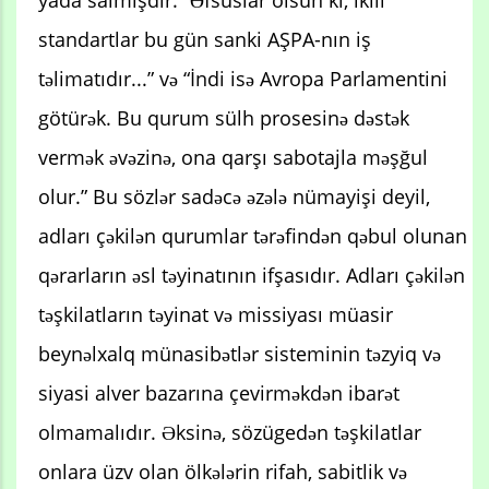
standartlar bu gün sanki AŞPA-nın iş
təlimatıdır...” və “İndi isə Avropa Parlamentini
götürək. Bu qurum sülh prosesinə dəstək
vermək əvəzinə, ona qarşı sabotajla məşğul
olur.” Bu sözlər sadəcə əzələ nümayişi deyil,
adları çəkilən qurumlar tərəfindən qəbul olunan
qərarların əsl təyinatının ifşasıdır. Adları çəkilən
təşkilatların təyinat və missiyası müasir
beynəlxalq münasibətlər sisteminin təzyiq və
siyasi alver bazarına çevirməkdən ibarət
olmamalıdır. Əksinə, sözügedən təşkilatlar
onlara üzv olan ölkələrin rifah, sabitlik və