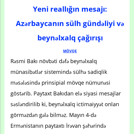
Yeni reallığın mesajı:
Azərbaycanın sülh gündəliyi və
beynəlxalq çağırışı
MÖVQE
Rəsmi Bakı növbəti dəfə beynəlxalq
münasibətlər sistemində sülhə sadiqlik
məsələsində prinsipial mövqe nümunəsi
göstərib. Paytaxt Bakıdan elə siyasi mesajlar
səsləndirilib ki, beynəlxalq ictimaiyyət onları
görməzdən gələ bilməz. Mayın 4-də
Ermənistanın paytaxtı İrəvan şəhərində