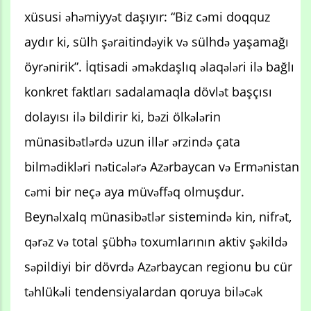
xüsusi əhəmiyyət daşıyır: “Biz cəmi doqquz
aydır ki, sülh şəraitindəyik və sülhdə yaşamağı
öyrənirik”. İqtisadi əməkdaşlıq əlaqələri ilə bağlı
konkret faktları sadalamaqla dövlət başçısı
dolayısı ilə bildirir ki, bəzi ölkələrin
münasibətlərdə uzun illər ərzində çata
bilmədikləri nəticələrə Azərbaycan və Ermənistan
cəmi bir neçə aya müvəffəq olmuşdur.
Beynəlxalq münasibətlər sistemində kin, nifrət,
qərəz və total şübhə toxumlarının aktiv şəkildə
səpildiyi bir dövrdə Azərbaycan regionu bu cür
təhlükəli tendensiyalardan qoruya biləcək