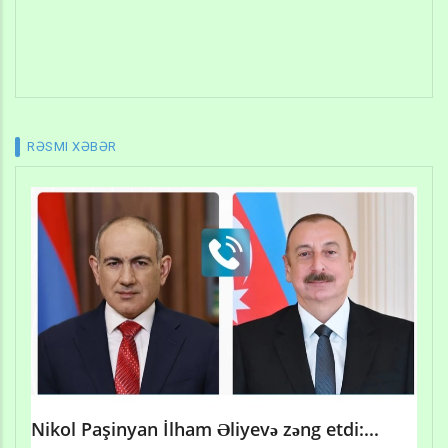
RƏSMI XƏBƏR
Nikol Paşinyan İlham Əliyevə zəng etdi:...