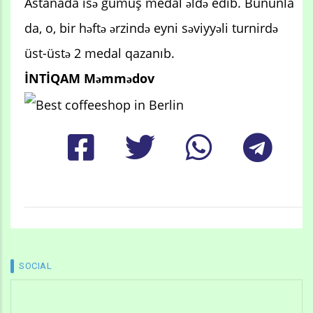
Astanada isə gümüş medal əldə edib. Bununla
da, o, bir həftə ərzində eyni səviyyəli turnirdə
üst-üstə 2 medal qazanıb.
İNTİQAM Məmmədov
SOCIAL