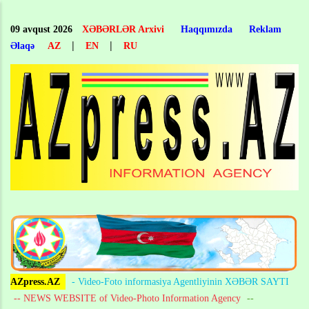
Skip
to
09 avqust 2026
XƏBƏRLƏR Arxivi
Haqqımızda
Reklam
main
|
|
Əlaqə
AZ
EN
RU
content
AZpress.AZ
- Video-Foto informasiya Agentliyinin XƏBƏR SAYTI
-- NEWS WEBSITE of Video-Photo Information Agency
--