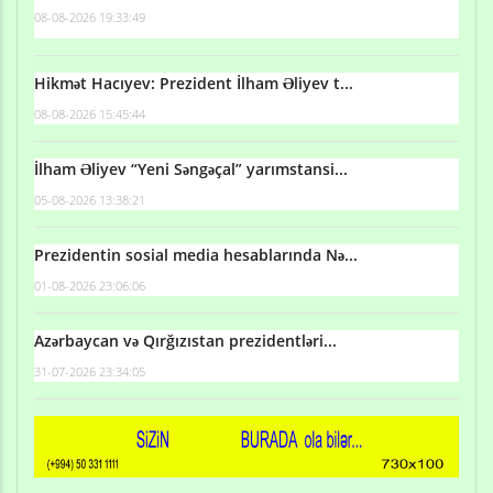
08-08-2026 19:33:49
Hikmət Hacıyev: Prezident İlham Əliyev t...
08-08-2026 15:45:44
İlham Əliyev “Yeni Səngəçal” yarımstansi...
05-08-2026 13:38:21
Prezidentin sosial media hesablarında Nə...
01-08-2026 23:06:06
Azərbaycan və Qırğızıstan prezidentləri...
31-07-2026 23:34:05