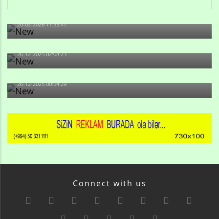
Qulu Məhərrəmli: Sosial şəbəkələrdə söyüş niyə artıb?
20-02-2026 17:55:47
Məni bura NAZİR GÖNDƏRİB - 1937-ci ildən fəaliyyətdə
olan və...
26-12-2025 02:08:23
-Ay qız, sən məhkəməni udmayacaqsan... Sən bilirsən
də, məni...
26-12-2025 00:54:29
Connect with us