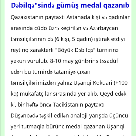
Dəbilqə"sində gümüş medal qazanıb
Qazaxıstanın paytaxtı Astanada kişi və qadınlar
arasında cüdo üzrə keçirilən və Azərbaycan
təmsilçilərinin də (6 kişi, 5 qadin) iştirak etdiyi
reytinq xarakterli "Böyük Dəbilqə" turnirinə
yekun vurulub. 8-10 may günlərinə təsadüf
edən bu turnirdə tatamiyə çıxan
təmsilçilərimizdən yalnız Uşanqi Kokuari (+100
kq) mükafatçılar sırasında yer alıb. Qeyd edək
ki, bir həftə öncə Tacikistanın paytaxtı
Düşənbədə təşkil edilən analoji yarışda üçüncü
yeri tutmaqla bürünc medal qazanan Uşanqi