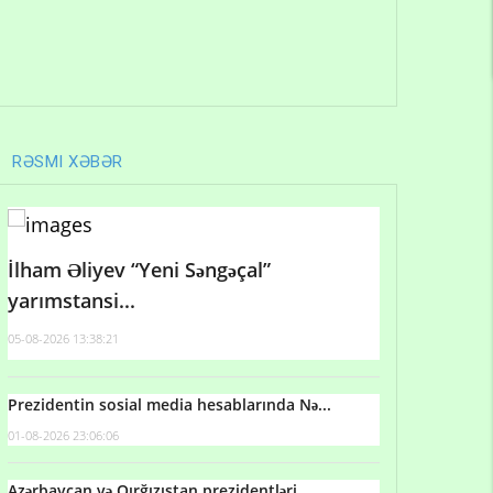
RƏSMI XƏBƏR
İlham Əliyev “Yeni Səngəçal”
yarımstansi...
05-08-2026 13:38:21
Prezidentin sosial media hesablarında Nə...
01-08-2026 23:06:06
Azərbaycan və Qırğızıstan prezidentləri...