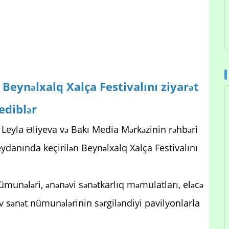
 Beynəlxalq Xalça Festivalını ziyarət
ediblər
Leyla Əliyeva və Bakı Media Mərkəzinin rəhbəri
ydanında keçirilən Beynəlxalq Xalça Festivalını
munələri, ənənəvi sənətkarlıq məmulatları, eləcə
tiv sənət nümunələrinin sərgiləndiyi pavilyonlarla