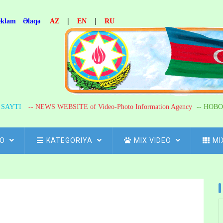
|
|
eklam
Əlaqə
AZ
EN
RU
R SAYTI
-- NEWS WEBSITE of Video-Photo Information Agency
-- НОВО
FO
KATEGORIYA
MIX VIDEO
MI