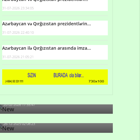
31-07-2026 23:34:05
Azərbaycan və Qırğızıstan prezidentlərin...
31-07-2026 22:40:10
Azərbaycan ilə Qırğızıstan arasında imza...
31-07-2026 21:05:21
Qulu Məhərrəmli: Sosial şəbəkələrdə söyüş niyə
artıb?
20-02-2026 17:55:47
Məni bura NAZİR GÖNDƏRİB - 1937-ci ildən
fəaliyyətdə olan və...
26-12-2025 02:08:23
-Ay qız, sən məhkəməni udmayacaqsan... Sən
bilirsən də, məni...