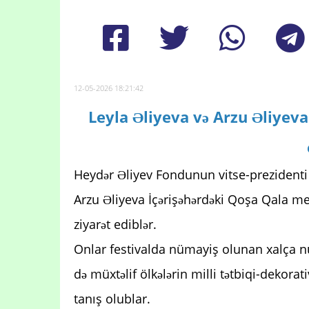
12-05-2026 18:21:42
Leyla Əliyeva və Arzu Əliyeva
Heydər Əliyev Fondunun vitse-prezidenti 
Arzu Əliyeva İçərişəhərdəki Qoşa Qala me
ziyarət ediblər.
Onlar festivalda nümayiş olunan xalça nü
də müxtəlif ölkələrin milli tətbiqi-dekora
tanış olublar.