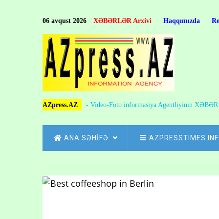
Skip
to
06 avqust 2026
XƏBƏRLƏR Arxivi
Haqqımızda
R
main
content
AZpress.AZ
- Video-Foto informasiya Agentliyinin XƏBƏ
MAIN
ANA SƏHİFƏ
AZPRESSTIMES.IN
NAVIGATION
Skip
to
Breadcrumb
main
content