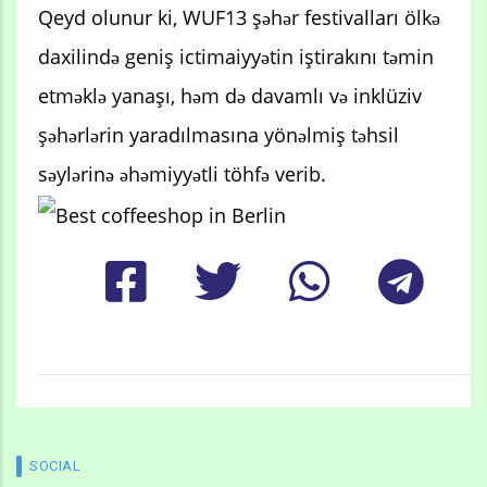
Qeyd olunur ki, WUF13 şəhər festivalları ölkə
daxilində geniş ictimaiyyətin iştirakını təmin
etməklə yanaşı, həm də davamlı və inklüziv
şəhərlərin yaradılmasına yönəlmiş təhsil
səylərinə əhəmiyyətli töhfə verib.
SOCIAL