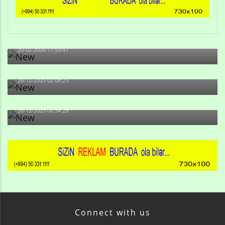
Qulu Məhərrəmli: Sosial şəbəkələrdə söyüş niyə artıb?
20-02-2026 17:55:47
Məni bura NAZİR GÖNDƏRİB - 1937-ci ildən fəaliyyətdə
olan və...
26-12-2025 02:08:23
-Ay qız, sən məhkəməni udmayacaqsan... Sən bilirsən
də, məni...
26-12-2025 00:54:29
Connect with us