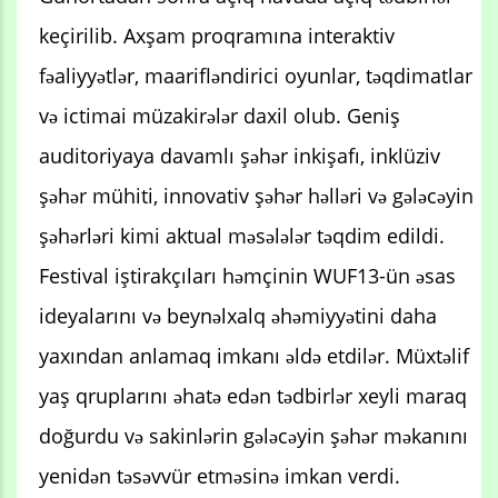
keçirilib. Axşam proqramına interaktiv
fəaliyyətlər, maarifləndirici oyunlar, təqdimatlar
və ictimai müzakirələr daxil olub. Geniş
auditoriyaya davamlı şəhər inkişafı, inklüziv
şəhər mühiti, innovativ şəhər həlləri və gələcəyin
şəhərləri kimi aktual məsələlər təqdim edildi.
Festival iştirakçıları həmçinin WUF13-ün əsas
ideyalarını və beynəlxalq əhəmiyyətini daha
yaxından anlamaq imkanı əldə etdilər. Müxtəlif
yaş qruplarını əhatə edən tədbirlər xeyli maraq
doğurdu və sakinlərin gələcəyin şəhər məkanını
yenidən təsəvvür etməsinə imkan verdi.