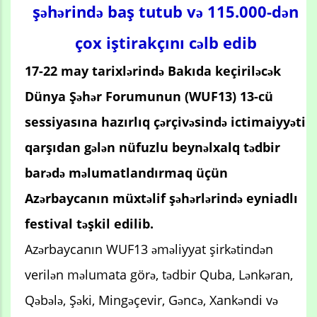
şəhərində baş tutub və 115.000-dən
çox iştirakçını cəlb edib
17-22 may tarixlərində Bakıda keçiriləcək
Dünya Şəhər Forumunun (WUF13) 13-cü
sessiyasına hazırlıq çərçivəsində ictimaiyyəti
qarşıdan gələn nüfuzlu beynəlxalq tədbir
barədə məlumatlandırmaq üçün
Azərbaycanın müxtəlif şəhərlərində eyniadlı
festival təşkil edilib.
Azərbaycanın WUF13 əməliyyat şirkətindən
verilən məlumata görə, tədbir Quba, Lənkəran,
Qəbələ, Şəki, Mingəçevir, Gəncə, Xankəndi və