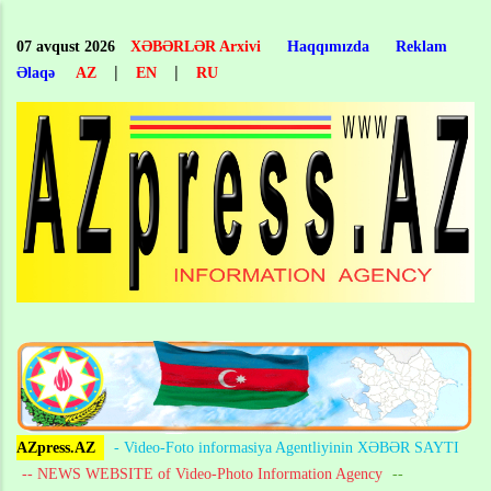
Skip
to
07 avqust 2026
XƏBƏRLƏR Arxivi
Haqqımızda
Reklam
main
|
|
Əlaqə
AZ
EN
RU
content
AZpress.AZ
- Video-Foto informasiya Agentliyinin XƏBƏR SAYTI
-- NEWS WEBSITE of Video-Photo Information Agency
--