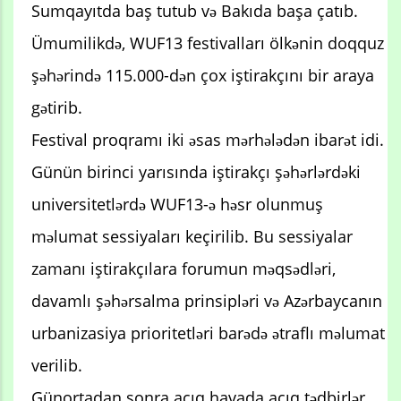
Sumqayıtda baş tutub və Bakıda başa çatıb.
Ümumilikdə, WUF13 festivalları ölkənin doqquz
şəhərində 115.000-dən çox iştirakçını bir araya
gətirib.
Festival proqramı iki əsas mərhələdən ibarət idi.
Günün birinci yarısında iştirakçı şəhərlərdəki
universitetlərdə WUF13-ə həsr olunmuş
məlumat sessiyaları keçirilib. Bu sessiyalar
zamanı iştirakçılara forumun məqsədləri,
davamlı şəhərsalma prinsipləri və Azərbaycanın
urbanizasiya prioritetləri barədə ətraflı məlumat
verilib.
Günortadan sonra açıq havada açıq tədbirlər