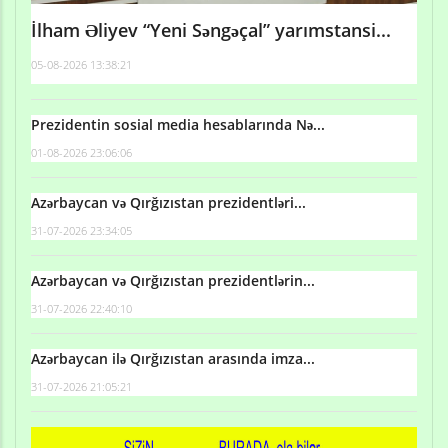
İlham Əliyev “Yeni Səngəçal” yarımstansi...
05-08-2026 13:38:21
Prezidentin sosial media hesablarında Nə...
01-08-2026 23:06:06
Azərbaycan və Qırğızıstan prezidentləri...
31-07-2026 23:34:05
Azərbaycan və Qırğızıstan prezidentlərin...
31-07-2026 22:40:10
Azərbaycan ilə Qırğızıstan arasında imza...
31-07-2026 21:05:21