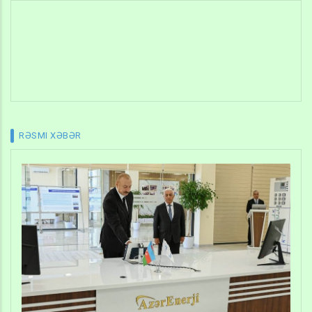
RƏSMI XƏBƏR