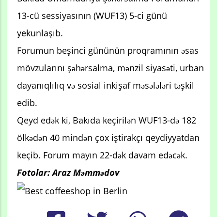
13-cü sessiyasının (WUF13) 5-ci günü
yekunlaşıb.
Forumun beşinci gününün proqramının əsas
mövzularını şəhərsalma, mənzil siyasəti, urban
dayanıqlılıq və sosial inkişaf məsələləri təşkil
edib.
Qeyd edək ki, Bakıda keçirilən WUF13-də 182
ölkədən 40 mindən çox iştirakçı qeydiyyatdan
keçib. Forum mayın 22-dək davam edəcək.
Fotolar: Araz Məmmədov