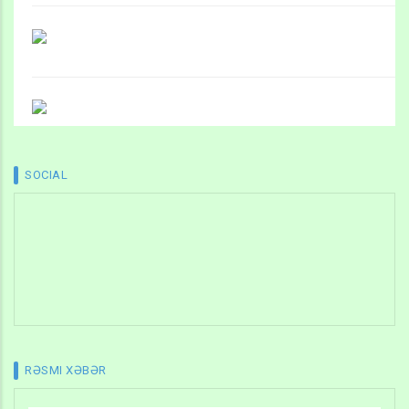
SOCIAL
RƏSMI XƏBƏR