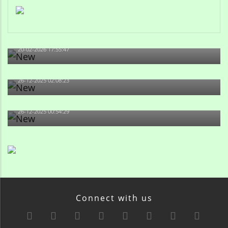
Qulu Məhərrəmli: Sosial şəbəkələrdə söyüş niyə artıb?
20-02-2026 17:55:47
Məni bura NAZİR GÖNDƏRİB - 1937-ci ildən fəaliyyətdə
olan və...
26-12-2025 02:08:23
-Ay qız, sən məhkəməni udmayacaqsan... Sən bilirsən
də, məni...
26-12-2025 00:54:29
Connect with us