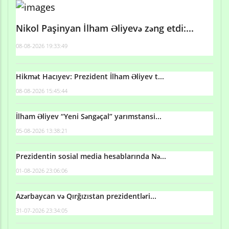
Nikol Paşinyan İlham Əliyevə zəng etdi:...
08-08-2026 19:33:49
Hikmət Hacıyev: Prezident İlham Əliyev t...
08-08-2026 15:45:44
İlham Əliyev “Yeni Səngəçal” yarımstansi...
05-08-2026 13:38:21
Prezidentin sosial media hesablarında Nə...
01-08-2026 23:06:06
Azərbaycan və Qırğızıstan prezidentləri...
31-07-2026 23:34:05