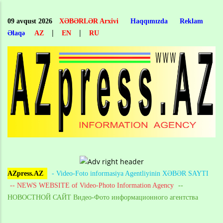
Skip
to
09 avqust 2026
XƏBƏRLƏR Arxivi
Haqqımızda
Reklam
main
|
|
Əlaqə
AZ
EN
RU
content
AZpress.AZ
- Video-Foto informasiya Agentliyinin XƏBƏR SAYTI
-- NEWS WEBSITE of Video-Photo Information Agency
--
НОВОСТНОЙ САЙТ Видео-Фото информационного агентства