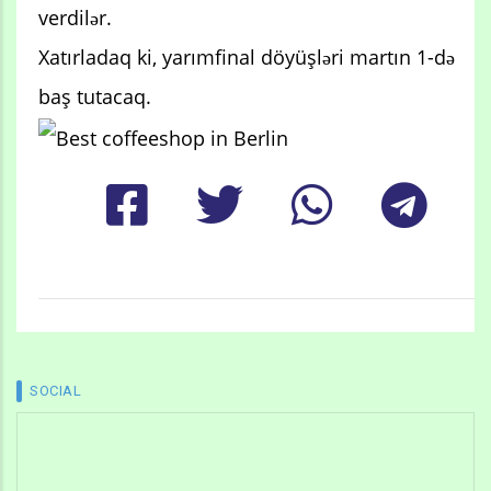
verdilər.
Xatırladaq ki, yarımfinal döyüşləri martın 1-də
baş tutacaq.
SOCIAL