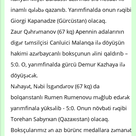
inamlı qələbə qazanıb. Yarımfinalda onun rəqibi
Giorgi Kapanadze (Gürcüstan) olacaq.
Zaur Qəhrəmanov (67 kq) Apennin adalarının
digər təmsilçisi Canluici Malanqa ilə döyüşün
hakimi azərbaycanlı boksçunun əlini qaldırıb –
5:0. O, yarımfinalda gürcü Demur Kazhaya ilə
döyüşəcək.
Nəhayət, Nəbi İsgəndərov (67 kq) da
bolqarıstanlı Rumen Rumenovu məğlub edərək
yarımfinala yüksəlib - 5:0. Onun növbəti rəqibi
Torehan Sabyrxan (Qazaxıstan) olacaq.
Boksçularımız ən azı bürünc medallara zəmanət