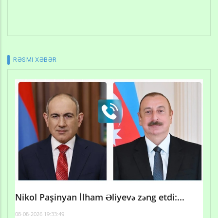
RƏSMI XƏBƏR
Nikol Paşinyan İlham Əliyevə zəng etdi:...
08-08-2026 19:33:49