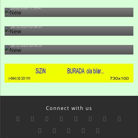
Qulu Məhərrəmli: Sosial şəbəkələrdə söyüş niyə artıb?
20-02-2026 17:55:47
Məni bura NAZİR GÖNDƏRİB - 1937-ci ildən fəaliyyətdə
olan və...
26-12-2025 02:08:23
-Ay qız, sən məhkəməni udmayacaqsan... Sən bilirsən
də, məni...
26-12-2025 00:54:29
Connect with us