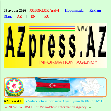
Skip
to
09 avqust 2026
XƏBƏRLƏR Arxivi
Haqqımızda
Reklam
main
|
|
Əlaqə
AZ
EN
RU
content
AZpress.AZ
- Video-Foto informasiya Agentliyinin XƏBƏR SAYTI
-- NEWS WEBSITE of Video-Photo Information Agency
--