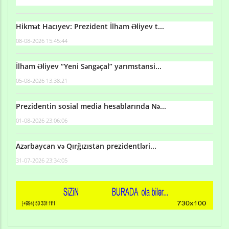
Hikmət Hacıyev: Prezident İlham Əliyev t...
08-08-2026 15:45:44
İlham Əliyev “Yeni Səngəçal” yarımstansi...
05-08-2026 13:38:21
Prezidentin sosial media hesablarında Nə...
01-08-2026 23:06:06
Azərbaycan və Qırğızıstan prezidentləri...
31-07-2026 23:34:05