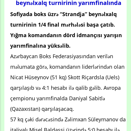
beynəlxalq turnirinin yarımfinalında
Sofiyada boks üzrə “Strandja” beynəlxalq
turnirinin 1/4 final mərhələsi başa çatıb.
Yığma komandanın dörd idmançısı yarışın
yarımfinalına yüksəlib.
Azərbaycan Boks Federasiyasından verilən
məlumata görə, komandanın liderlərindən olan
Nicat Hüseynov (51 kq) Skott Riçardsla (Uels)
qarşılaşıb və 4:1 hesabı ilə qalib gəlib. Avropa
çempionu yarımfinalda Daniyal Sabitlə
(Qazaxıstan) qarşılaşacaq.
57 kq çəki dərəcəsində Zəlimxan Süleymanov da
italiyalı Mişel Baldassi üzərində 5:0 hesabı ilə