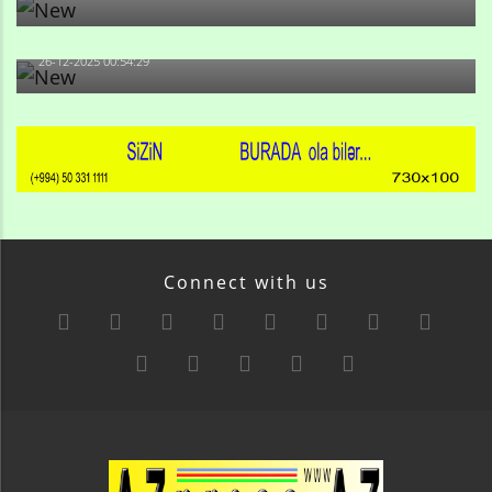
-Ay qız, sən məhkəməni udmayacaqsan... Sən bilirsən
də, məni...
26-12-2025 00:54:29
Connect with us