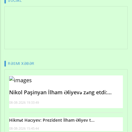
SOCIAL
RƏSMI XƏBƏR
Nikol Paşinyan İlham Əliyevə zəng etdi:...
08-08-2026 19:33:49
Hikmət Hacıyev: Prezident İlham Əliyev t...
08-08-2026 15:45:44