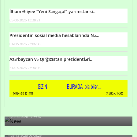
İlham Əliyev “Yeni Səngəçal” yarımstansi...
05-08-2026 13:38:21
Prezidentin sosial media hesablarında Nə...
01-08-2026 23:06:06
Azərbaycan və Qırğızıstan prezidentləri...
31-07-2026 23:34:05
Qulu Məhərrəmli: Sosial şəbəkələrdə söyüş niyə artıb?
20-02-2026 17:55:47
Məni bura NAZİR GÖNDƏRİB - 1937-ci ildən fəaliyyətdə
olan və...
26-12-2025 02:08:23