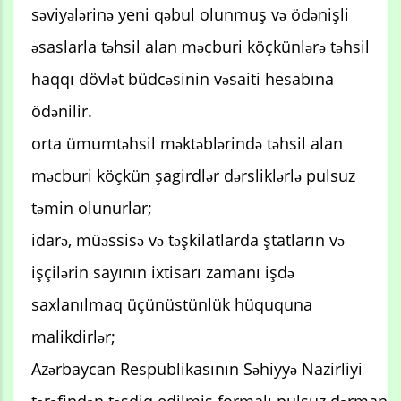
səviyələrinə yeni qəbul olunmuş və ödənişli
əsaslarla təhsil alan məcburi köçkünlərə təhsil
haqqı dövlət büdcəsinin vəsaiti hesabına
ödənilir.
orta ümumtəhsil məktəblərində təhsil alan
məcburi köçkün şagirdlər dərsliklərlə pulsuz
təmin olunurlar;
idarə, müəssisə və təşkilatlarda ştatların və
işçilərin sayının ixtisarı zamanı işdə
saxlanılmaq üçünüstünlük hüququna
malikdirlər;
Azərbaycan Respublikasının Səhiyyə Nazirliyi
tərəfindən təsdiq edilmiş formalı pulsuz dərman