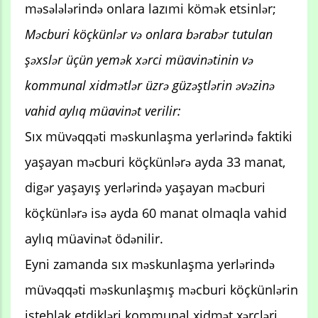
məsələlərində onlara lazımi kömək etsinlər;
Məcburi köçkünlər və onlara bərabər tutulan
şəxslər üçün yemək xərci müavinətinin və
kommunal xidmətlər üzrə güzəştlərin əvəzinə
vahid aylıq müavinət verilir:
Sıx müvəqqəti məskunlaşma yerlərində faktiki
yaşayan məcburi köçkünlərə ayda 33 manat,
digər yaşayış yerlərində yaşayan məcburi
köçkünlərə isə ayda 60 manat olmaqla vahid
aylıq müavinət ödənilir.
Eyni zamanda sıx məskunlaşma yerlərində
müvəqqəti məskunlaşmış məcburi köçkünlərin
istehlak etdikləri kommunal xidmət xərcləri