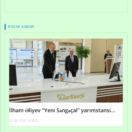
RƏSMI XƏBƏR
İlham Əliyev “Yeni Səngəçal” yarımstansi...
05-08-2026 13:38:21