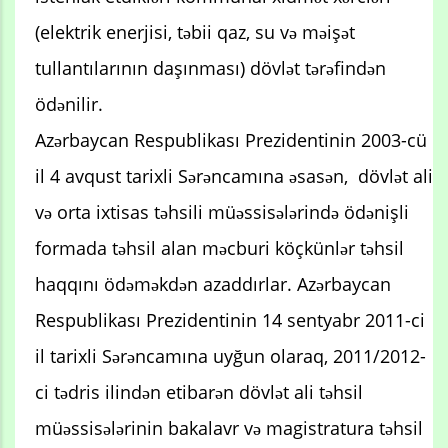
(elektrik enerjisi, təbii qaz, su və məişət
tullantılarının daşınması) dövlət tərəfindən
ödənilir.
Azərbaycan Respublikası Prezidentinin 2003-cü
il 4 avqust tarixli Sərəncamına əsasən, dövlət ali
və orta ixtisas təhsili müəssisələrində ödənişli
formada təhsil alan məcburi köçkünlər təhsil
haqqını ödəməkdən azaddırlar. Azərbaycan
Respublikası Prezidentinin 14 sentyabr 2011-ci
il tarixli Sərəncamına uyğun olaraq, 2011/2012-
ci tədris ilindən etibarən dövlət ali təhsil
müəssisələrinin bakalavr və magistratura təhsil