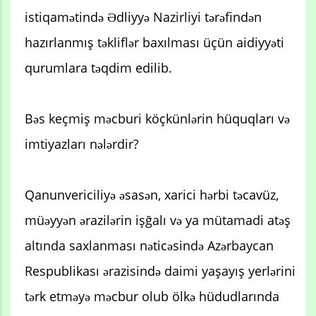
istiqamətində Ədliyyə Nazirliyi tərəfindən
hazırlanmış təkliflər baxılması üçün aidiyyəti
qurumlara təqdim edilib.
Bəs keçmiş məcburi köçkünlərin hüquqları və
imtiyazları nələrdir?
Qanunvericiliyə əsasən, xarici hərbi təcavüz,
müəyyən ərazilərin işğalı və ya mütamadi atəş
altında saxlanması nəticəsində Azərbaycan
Respublikası ərazisində daimi yaşayış yerlərini
tərk etməyə məcbur olub ölkə hüdudlarında