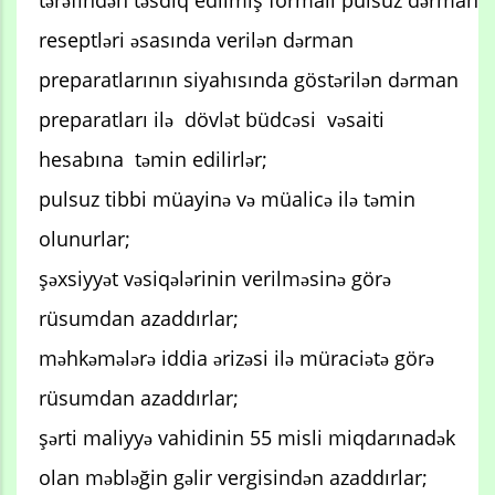
reseptləri əsasında verilən dərman
preparatlarının siyahısında göstərilən dərman
preparatları ilə dövlət büdcəsi vəsaiti
hesabına təmin edilirlər;
pulsuz tibbi müayinə və müalicə ilə təmin
olunurlar;
şəxsiyyət vəsiqələrinin verilməsinə görə
rüsumdan azaddırlar;
məhkəmələrə iddia ərizəsi ilə müraciətə görə
rüsumdan azaddırlar;
şərti maliyyə vahidinin 55 misli miqdarınadək
olan məbləğin gəlir vergisindən azaddırlar;