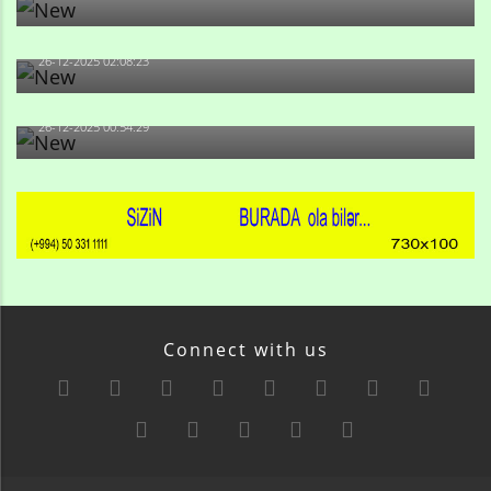
Məni bura NAZİR GÖNDƏRİB - 1937-ci ildən fəaliyyətdə
olan və...
26-12-2025 02:08:23
-Ay qız, sən məhkəməni udmayacaqsan... Sən bilirsən
də, məni...
26-12-2025 00:54:29
Connect with us