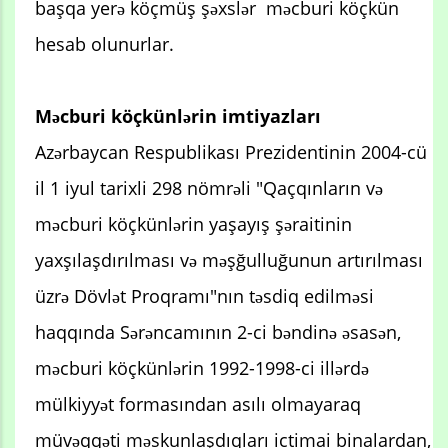
başqa yerə köçmüş şəxslər məcburi köçkün
hesab olunurlar.
Məcburi köçkünlərin imtiyazları
Azərbaycan Respublikası Prezidentinin 2004-cü
il 1 iyul tarixli 298 nömrəli "Qaçqınların və
məcburi köçkünlərin yaşayış şəraitinin
yaxşılaşdırılması və məşğulluğunun artırılması
üzrə Dövlət Proqramı"nın təsdiq edilməsi
haqqında Sərəncamının 2-ci bəndinə əsasən,
məcburi köçkünlərin 1992-1998-ci illərdə
mülkiyyət formasından asılı olmayaraq
müvəqqəti məskunlaşdıqları ictimai binalardan,