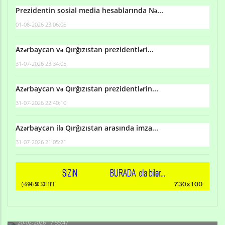
Prezidentin sosial media hesablarında Nə...
01-08-2026 23:06:06
Azərbaycan və Qırğızıstan prezidentləri...
31-07-2026 23:34:05
Azərbaycan və Qırğızıstan prezidentlərin...
31-07-2026 22:40:10
Azərbaycan ilə Qırğızıstan arasında imza...
31-07-2026 21:05:21
Qulu Məhərrəmli: Sosial şəbəkələrdə söyüş niyə artıb?
20-02-2026 17:55:47