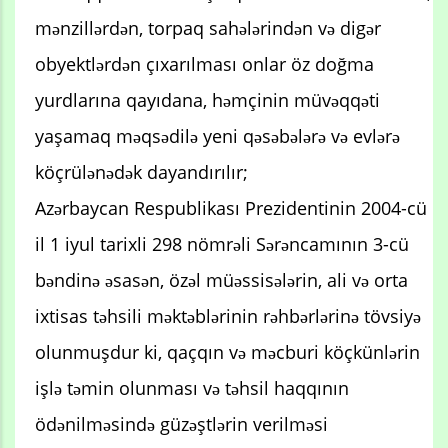
mənzillərdən, torpaq sahələrindən və digər
obyektlərdən çıxarılması onlar öz doğma
yurdlarına qayıdana, həmçinin müvəqqəti
yaşamaq məqsədilə yeni qəsəbələrə və evlərə
köçrülənədək dayandırılır;
Azərbaycan Respublikası Prezidentinin 2004-cü
il 1 iyul tarixli 298 nömrəli Sərəncamının 3-cü
bəndinə əsasən, özəl müəssisələrin, ali və orta
ixtisas təhsili məktəblərinin rəhbərlərinə tövsiyə
olunmuşdur ki, qaçqın və məcburi köçkünlərin
işlə təmin olunması və təhsil haqqının
ödənilməsində güzəştlərin verilməsi