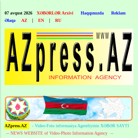
Skip
to
07 avqust 2026
XƏBƏRLƏR Arxivi
Haqqımızda
Reklam
main
|
|
Əlaqə
AZ
EN
RU
content
AZpress.AZ
- Video-Foto informasiya Agentliyinin XƏBƏR SAYTI
-- NEWS WEBSITE of Video-Photo Information Agency
--