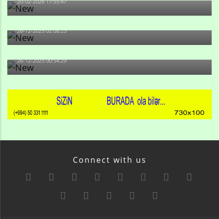
20-02-2026 17:55:47
Məni bura NAZİR GÖNDƏRİB - 1937-ci ildən fəaliyyətdə
olan və...
26-12-2025 02:08:23
-Ay qız, sən məhkəməni udmayacaqsan... Sən bilirsən
də, məni...
26-12-2025 00:54:29
Connect with us