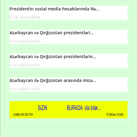
Prezidentin sosial media hesablarında Nə...
01-08-2026 23:06:06
Azərbaycan və Qırğızıstan prezidentləri...
31-07-2026 23:34:05
Azərbaycan və Qırğızıstan prezidentlərin...
31-07-2026 22:40:10
Azərbaycan ilə Qırğızıstan arasında imza...
31-07-2026 21:05:21
Qulu Məhərrəmli: Sosial şəbəkələrdə söyüş niyə artıb?