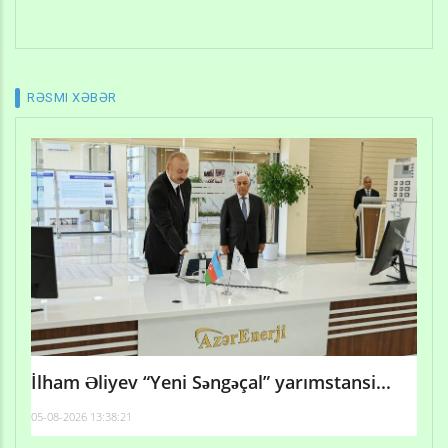
RƏSMI XƏBƏR
İlham Əliyev “Yeni Səngəçal” yarımstansi...
05-08-2026 13:38:21