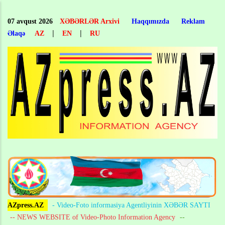
Skip
to
07 avqust 2026
XƏBƏRLƏR Arxivi
Haqqımızda
Reklam
main
|
|
Əlaqə
AZ
EN
RU
content
AZpress.AZ
- Video-Foto informasiya Agentliyinin XƏBƏR SAYTI
-- NEWS WEBSITE of Video-Photo Information Agency
--