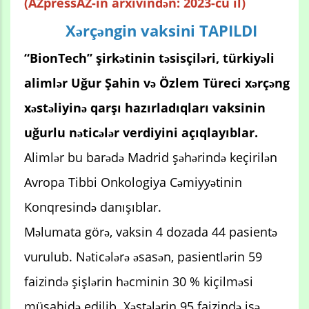
(AZpressAZ-in arxivindən: 2023-cü il)
Xərçəngin vaksini TAPILDI
“BionTech” şirkətinin təsisçiləri, türkiyəli
alimlər Uğur Şahin və Özlem Türeci xərçəng
xəstəliyinə qarşı hazırladıqları vaksinin
uğurlu nəticələr verdiyini açıqlayıblar.
Alimlər bu barədə Madrid şəhərində keçirilən
Avropa Tibbi Onkologiya Cəmiyyətinin
Konqresində danışıblar.
Məlumata görə, vaksin 4 dozada 44 pasientə
vurulub. Nəticələrə əsasən, pasientlərin 59
faizində şişlərin həcminin 30 % kiçilməsi
müşahidə edilib. Xəstələrin 95 faizində isə