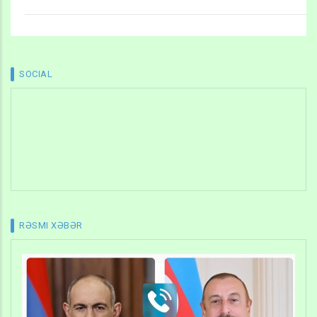
SOCIAL
RƏSMI XƏBƏR