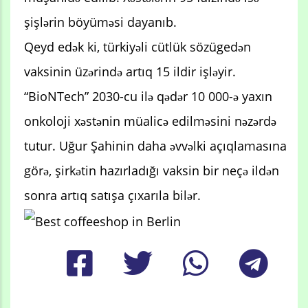
şişlərin böyüməsi dayanıb.
Qeyd edək ki, türkiyəli cütlük sözügedən
vaksinin üzərində artıq 15 ildir işləyir.
“BioNTech” 2030-cu ilə qədər 10 000-ə yaxın
onkoloji xəstənin müalicə edilməsini nəzərdə
tutur. Uğur Şahinin daha əvvəlki açıqlamasına
görə, şirkətin hazırladığı vaksin bir neçə ildən
sonra artıq satışa çıxarıla bilər.