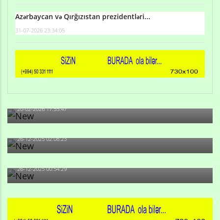
Azərbaycan və Qırğızıstan prezidentləri...
31-07-2026 23:34:05
Qulu Məhərrəmli: Sosial şəbəkələrdə söyüş niyə artıb?
20-02-2026 17:55:47
Məni bura NAZİR GÖNDƏRİB - 1937-ci ildən fəaliyyətdə
olan və...
26-12-2025 02:08:23
-Ay qız, sən məhkəməni udmayacaqsan... Sən bilirsən
də, məni...
26-12-2025 00:54:29