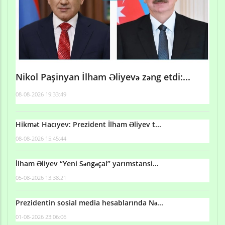
Nikol Paşinyan İlham Əliyevə zəng etdi:...
08-08-2026 19:33:49
Hikmət Hacıyev: Prezident İlham Əliyev t...
08-08-2026 15:45:44
İlham Əliyev “Yeni Səngəçal” yarımstansi...
05-08-2026 13:38:21
Prezidentin sosial media hesablarında Nə...
01-08-2026 23:06:06