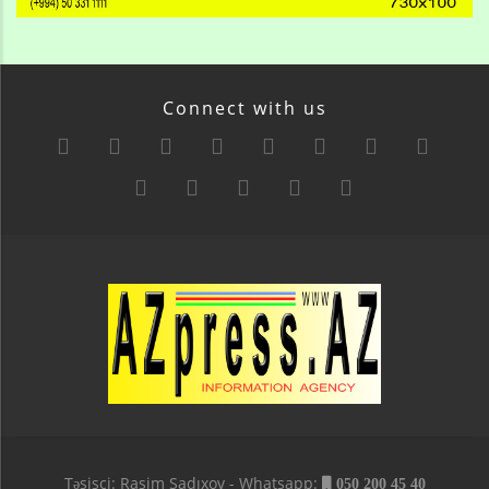
Connect with us
Təsisçi: Rasim Sadıxov - Whatsapp:
050 200 45 40