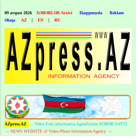
Skip
to
09 avqust 2026
XƏBƏRLƏR Arxivi
Haqqımızda
Reklam
main
|
|
Əlaqə
AZ
EN
RU
content
AZpress.AZ
- Video-Foto informasiya Agentliyinin XƏBƏR SAYTI
-- NEWS WEBSITE of Video-Photo Information Agency
--