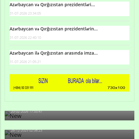
Azərbaycan və Qırğızıstan prezidentləri...
31-07-2026 23:34:05
Azərbaycan və Qırğızıstan prezidentlərin...
31-07-2026 22:40:10
Azərbaycan ilə Qırğızıstan arasında imza...
31-07-2026 21:05:21
Qulu Məhərrəmli: Sosial şəbəkələrdə söyüş niyə artıb?
20-02-2026 17:55:47
Məni bura NAZİR GÖNDƏRİB - 1937-ci ildən fəaliyyətdə
olan və...
26-12-2025 02:08:23
-Ay qız, sən məhkəməni udmayacaqsan... Sən bilirsən