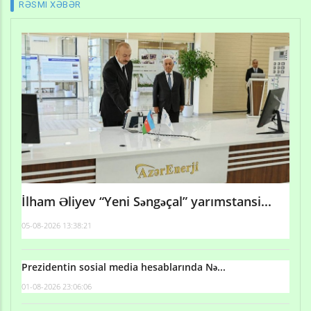
RƏSMI XƏBƏR
İlham Əliyev “Yeni Səngəçal” yarımstansi...
05-08-2026 13:38:21
Prezidentin sosial media hesablarında Nə...
01-08-2026 23:06:06