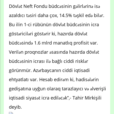
Dövlət Neft Fondu büdcəsinin gəlirlərinə isə
azaldıcı təsiri daha çox, 14.5% təşkil edə bilər.
Bu ilin 1-ci rübünün dövlət büdcəsinin icra
göstəriciləri göstərir ki, hazırda dövlət
büdcəsində 1.6 mlrd manatlıq profisit var.
Verilən proqnozlar əsasında hazırda dövlət
büdcəsinin icrası ilə bağlı ciddi risklər
görünmür. Azərbaycanın ciddi iqtisadi
ehtyatlatı var. Hesab edirəm ki, hadisələrin
gedişatına uyğun olaraq tarazlayıcı və əlverişli
iqtisadi siyasət icra ediləcək”,- Tahir Mirkişili
deyib.