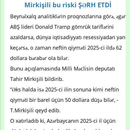
Mirkişili bu riski ŞƏRH ETDİ
Beynəlxalq analitiklərin proqnozlarına görə, əgər
ABŞ lideri Donald Tramp gömrük tariflərini
azaldarsa, dünya iqtisadiyyatı resessiyadan yan
keçərsə, o zaman neftin qiyməti 2025-ci ildə 62
dollara bərabər ola bilər.
Bunu açıqlamasında Milli Məclisin deputatı
Tahir Mirkişili bildirib.
“Əks halda isə 2025-ci ilin sonuna kimi neftin
qiyməti bir barel üçün 50 dollara düşə bilər, -
T.Mirkişili qeyd edib.
O xatırladıb ki, Azərbaycanın 2025-ci il üçün