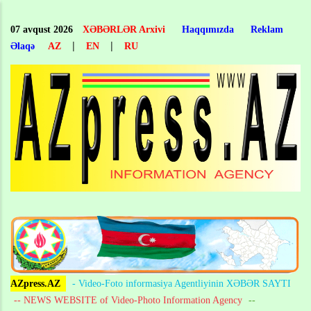
Skip
to
07 avqust 2026
XƏBƏRLƏR Arxivi
Haqqımızda
Reklam
main
|
|
Əlaqə
AZ
EN
RU
content
AZpress.AZ
- Video-Foto informasiya Agentliyinin XƏBƏR SAYTI
-- NEWS WEBSITE of Video-Photo Information Agency
--