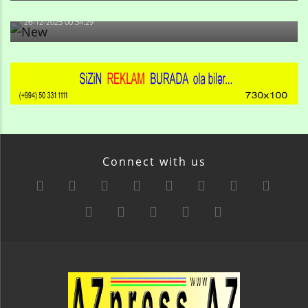
də, məni...
26-12-2025 00:54:29
Connect with us