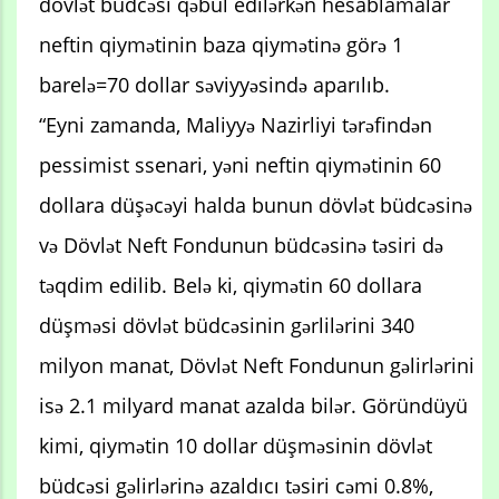
dövlət büdcəsi qəbul edilərkən hesablamalar
neftin qiymətinin baza qiymətinə görə 1
barelə=70 dollar səviyyəsində aparılıb.
“Eyni zamanda, Maliyyə Nazirliyi tərəfindən
pessimist ssenari, yəni neftin qiymətinin 60
dollara düşəcəyi halda bunun dövlət büdcəsinə
və Dövlət Neft Fondunun büdcəsinə təsiri də
təqdim edilib. Belə ki, qiymətin 60 dollara
düşməsi dövlət büdcəsinin gərlilərini 340
milyon manat, Dövlət Neft Fondunun gəlirlərini
isə 2.1 milyard manat azalda bilər. Göründüyü
kimi, qiymətin 10 dollar düşməsinin dövlət
büdcəsi gəlirlərinə azaldıcı təsiri cəmi 0.8%,