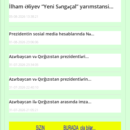
İlham Əliyev “Yeni Səngəçal” yarımstansi...
05-08-2026 13:38:21
Prezidentin sosial media hesablarında Nə...
01-08-2026 23:06:06
Azərbaycan və Qırğızıstan prezidentləri...
31-07-2026 23:34:05
Azərbaycan və Qırğızıstan prezidentlərin...
31-07-2026 22:40:10
Azərbaycan ilə Qırğızıstan arasında imza...
31-07-2026 21:05:21