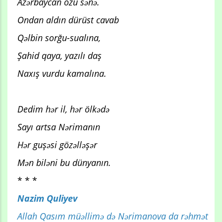
Azərbaycan özü sənə.
Ondan aldın dürüst cavab
Qəlbin sorğu-sualına,
Şahid qaya, yazılı daş
Naxış vurdu kamalına.
Dedim hər il, hər ölkədə
Sayı artsa Nərimanın
Hər guşəsi gözəlləşər
Mən biləni bu dünyanın.
* * *
Nazim Quliyev
Allah Qasım müəllimə də Nərimanova da rəhmət