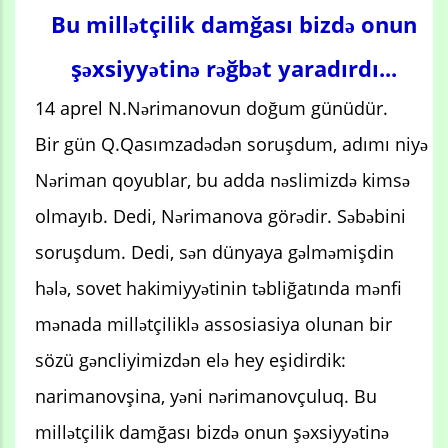
Bu millətçilik damğası bizdə onun
şəxsiyyətinə rəğbət yaradırdı...
14 aprel N.Nərimanovun doğum günüdür.
Bir gün Q.Qasımzadədən soruşdum, adımı niyə
Nəriman qoyublar, bu adda nəslimizdə kimsə
olmayıb. Dedi, Nərimanova görədir. Səbəbini
soruşdum. Dedi, sən dünyaya gəlməmişdin
hələ, sovet hakimiyyətinin təbliğatında mənfi
mənada millətçiliklə assosiasiya olunan bir
sözü gəncliyimizdən elə hey eşidirdik:
narimanovşina, yəni nərimanovçuluq. Bu
millətçilik damğası bizdə onun şəxsiyyətinə