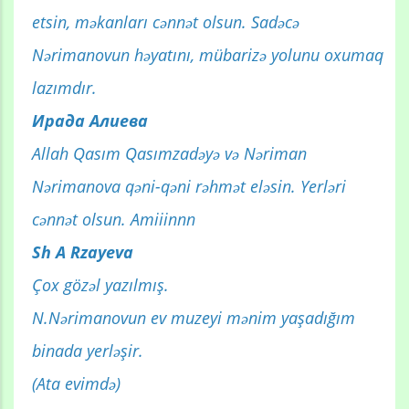
etsin, məkanları cənnət olsun. Sadəcə
Nərimanovun həyatını, mübarizə yolunu oxumaq
lazımdır.
Ирада Алиева
Allah Qasım Qasımzadəyə və Nəriman
Nərimanova qəni-qəni rəhmət eləsin. Yerləri
cənnət olsun. Amiiinnn
Sh A Rzayeva
Çox gözəl yazılmış.
N.Nərimanovun ev muzeyi mənim yaşadığım
binada yerləşir.
(Ata evimdə)