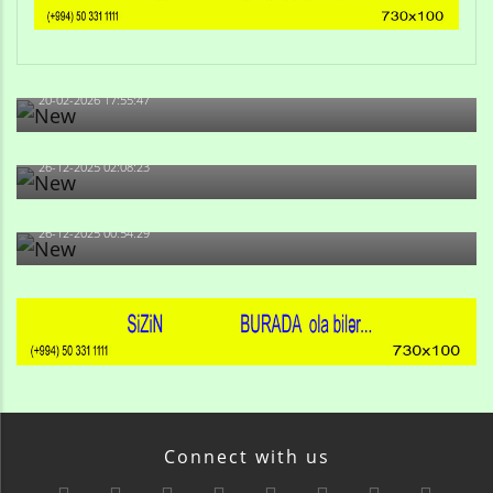
Qulu Məhərrəmli: Sosial şəbəkələrdə söyüş niyə artıb?
20-02-2026 17:55:47
Məni bura NAZİR GÖNDƏRİB - 1937-ci ildən fəaliyyətdə
olan və...
26-12-2025 02:08:23
-Ay qız, sən məhkəməni udmayacaqsan... Sən bilirsən
də, məni...
26-12-2025 00:54:29
Connect with us