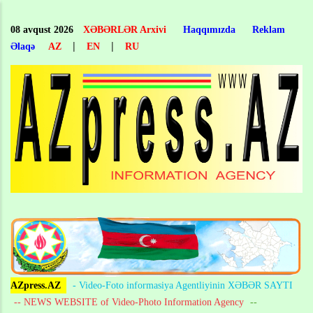
Skip
to
08 avqust 2026
XƏBƏRLƏR Arxivi
Haqqımızda
Reklam
main
|
|
Əlaqə
AZ
EN
RU
content
AZpress.AZ
- Video-Foto informasiya Agentliyinin XƏBƏR SAYTI
-- NEWS WEBSITE of Video-Photo Information Agency
--