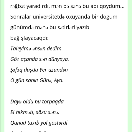
rəğbət yaradırdı, mən də sənə bu adı qoydum...
Sonralar universitetdə oxuyanda bir doğum
günümdə mənə bu sətirləri yazıb
bağışlayacaqdı:
Taleyimə əhsən dedim
Göz açanda sən dünyaya.
Şəfəq düşdü Yer üzündən
O gün sankı Günə, Aya.
Dayə oldu bu torpaqda
El hikməti, sözü sənə.
Qanad taxıb yol göstərdi