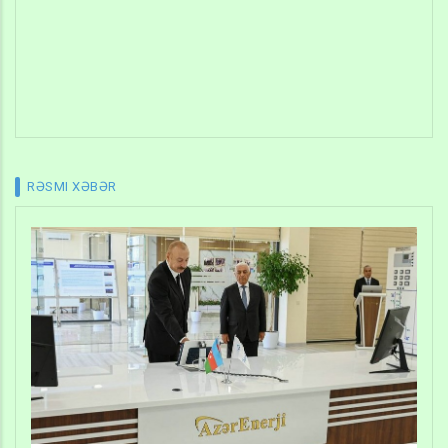
RƏSMI XƏBƏR