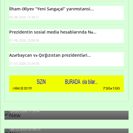
İlham Əliyev “Yeni Səngəçal” yarımstansi...
05-08-2026 13:38:21
Prezidentin sosial media hesablarında Nə...
01-08-2026 23:06:06
Azərbaycan və Qırğızıstan prezidentləri...
31-07-2026 23:34:05
Qulu Məhərrəmli: Sosial şəbəkələrdə söyüş niyə artıb?
20-02-2026 17:55:47
Məni bura NAZİR GÖNDƏRİB - 1937-ci ildən fəaliyyətdə
olan və...
26-12-2025 02:08:23