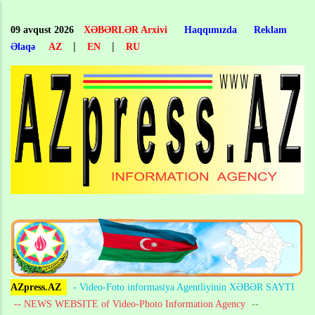
Skip
to
09 avqust 2026
XƏBƏRLƏR Arxivi
Haqqımızda
Reklam
main
|
|
Əlaqə
AZ
EN
RU
content
AZpress.AZ
- Video-Foto informasiya Agentliyinin XƏBƏR SAYTI
-- NEWS WEBSITE of Video-Photo Information Agency
--