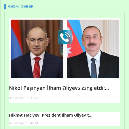
RƏSMI XƏBƏR
Nikol Paşinyan İlham Əliyevə zəng etdi:...
08-08-2026 19:33:49
Hikmət Hacıyev: Prezident İlham Əliyev t...
08-08-2026 15:45:44