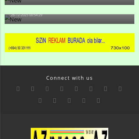
-Ay qız, sən məhkəməni udmayacaqsan... Sən bilirsən
də, məni...
26-12-2025 00:54:29
Connect with us