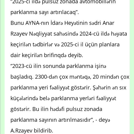
“2025-ci ildə pulsuz zonada avtomobillərin
parklanma sayı artırılacaq”.
Bunu AYNA-nın İdarə Heyətinin sədri Anar
Rzayev Nəqliyyat sahəsində 2024-cü ildə həyata
keçirilən tədbirlər və 2025-ci il üçün planlara
dair keçirilən brifinqdə deyib.
“2023-cü ilin sonunda parklanma işinə
başladıq. 2300-dən çox məntəqə, 20 mindən çox
parklanma yeri fəaliyyət göstərir. Şəhərin ən sıx
küçələrində belə parklanma yerləri fəaliyyət
göstərir. Bu ilin hədəfi pulsuz zonada
parklanma sayının artırılmasıdır”, - deyə
A.Rzayev bildirib.