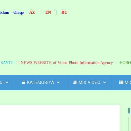
|
|
eklam
Əlaqə
AZ
EN
RU
R SAYTI
-- NEWS WEBSITE of Video-Photo Information Agency
-- НОВО
FO
KATEGORIYA
MIX VIDEO
MI