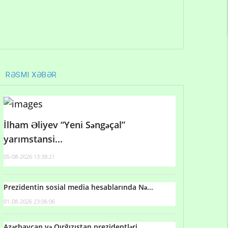
RƏSMI XƏBƏR
İlham Əliyev “Yeni Səngəçal”
yarımstansi...
05-08-2026 13:38:21
Prezidentin sosial media hesablarında Nə...
01-08-2026 23:06:06
Azərbaycan və Qırğızıstan prezidentləri...