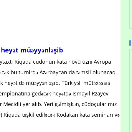
 heyət müəyyənləşib
aytaxtı Riqada cudonun kata növü üzrə Avropa
əcək bu turnirdə Azərbaycan da təmsil olunacaq.
k heyət də müəyyənləşib. Türkiyəli mütəxəssis
çempionatına gedəcək heyətdə İsmayıl Rzayev,
 Mecidli yer alıb. Yeri gəlmişkən, cüdoçularımız
Riqada təşkil ediləcək Kodakan kata seminarı və