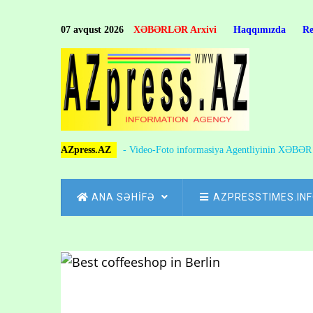
Skip
to
07 avqust 2026
XƏBƏRLƏR Arxivi
Haqqımızda
R
main
content
AZpress.AZ
- Video-Foto informasiya Agentliyinin XƏBƏ
MAIN
ANA SƏHİFƏ
AZPRESSTIMES.IN
NAVIGATION
Skip
to
Breadcrumb
main
content