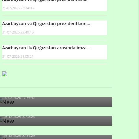
31-07-2026 23:34:05
Azərbaycan və Qırğızıstan prezidentlərin...
31-07-2026 22:40:10
Azərbaycan ilə Qırğızıstan arasında imza...
31-07-2026 21:05:21
Qulu Məhərrəmli: Sosial şəbəkələrdə söyüş niyə
artıb?
20-02-2026 17:55:47
Məni bura NAZİR GÖNDƏRİB - 1937-ci ildən
fəaliyyətdə olan və...
26-12-2025 02:08:23
-Ay qız, sən məhkəməni udmayacaqsan... Sən
bilirsən də, məni...
26-12-2025 00:54:29