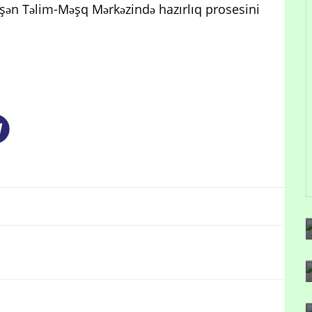
şən Təlim-Məşq Mərkəzində hazırlıq prosesini