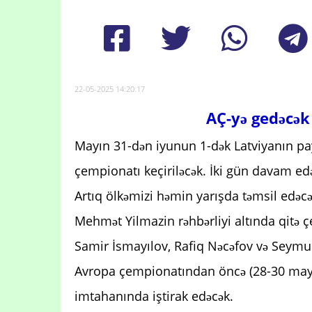
22-05-2025 14:20:17
AÇ-yə gedəcək
Mayın 31-dən iyunun 1-dək Latviyanın p
çempionatı keçiriləcək. İki gün davam ed
Artıq ölkəmizi həmin yarışda təmsil edəcə
Mehmət Yilmazin rəhbərliyi altında qitə 
Samir İsmayılov, Rafiq Nəcəfov və Seymur
Avropa çempionatından öncə (28-30 may) 
imtahanında iştirak edəcək.