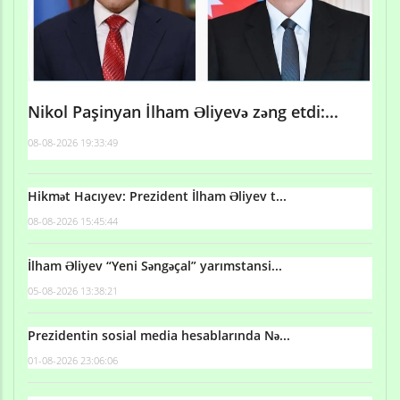
Nikol Paşinyan İlham Əliyevə zəng etdi:...
08-08-2026 19:33:49
Hikmət Hacıyev: Prezident İlham Əliyev t...
08-08-2026 15:45:44
İlham Əliyev “Yeni Səngəçal” yarımstansi...
05-08-2026 13:38:21
Prezidentin sosial media hesablarında Nə...
01-08-2026 23:06:06