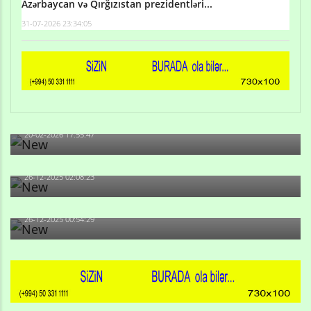
Azərbaycan və Qırğızıstan prezidentləri...
31-07-2026 23:34:05
Qulu Məhərrəmli: Sosial şəbəkələrdə söyüş niyə artıb?
20-02-2026 17:55:47
Məni bura NAZİR GÖNDƏRİB - 1937-ci ildən fəaliyyətdə
olan və...
26-12-2025 02:08:23
-Ay qız, sən məhkəməni udmayacaqsan... Sən bilirsən
də, məni...
26-12-2025 00:54:29