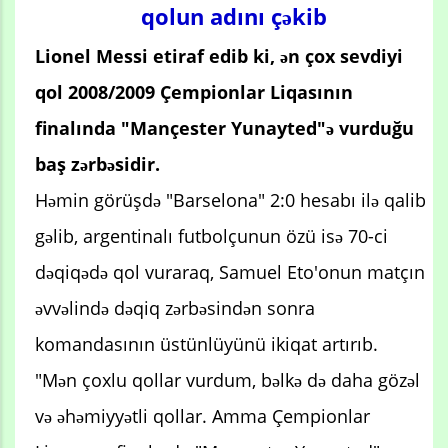
qolun adını çəkib
Lionel Messi etiraf edib ki, ən çox sevdiyi
qol 2008/2009 Çempionlar Liqasının
finalında "Mançester Yunayted"ə vurduğu
baş zərbəsidir.
Həmin görüşdə "Barselona" 2:0 hesabı ilə qalib
gəlib, argentinalı futbolçunun özü isə 70-ci
dəqiqədə qol vuraraq, Samuel Eto'onun matçın
əvvəlində dəqiq zərbəsindən sonra
komandasının üstünlüyünü ikiqat artırıb.
"Mən çoxlu qollar vurdum, bəlkə də daha gözəl
və əhəmiyyətli qollar. Amma Çempionlar