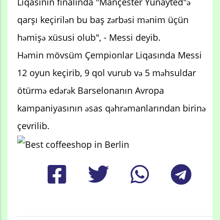
Liqasının finalında "Mançester Yunayted"ə
qarşı keçirilən bu baş zərbəsi mənim üçün
həmişə xüsusi olub", - Messi deyib.
Həmin mövsüm Çempionlar Liqasında Messi
12 oyun keçirib, 9 qol vurub və 5 məhsuldar
ötürmə edərək Barselonanın Avropa
kampaniyasının əsas qəhrəmanlarından birinə
çevrilib.