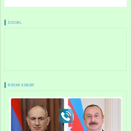
SOCIAL
RƏSMI XƏBƏR