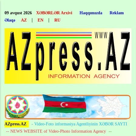
Skip
to
09 avqust 2026
XƏBƏRLƏR Arxivi
Haqqımızda
Reklam
main
|
|
Əlaqə
AZ
EN
RU
content
AZpress.AZ
- Video-Foto informasiya Agentliyinin XƏBƏR SAYTI
-- NEWS WEBSITE of Video-Photo Information Agency
--