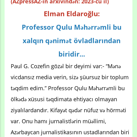
(AZpressAZ-in arxivindən: 2023-cü il)
Elman Eldaroğlu:
Professor Qulu Məhərrəmli bu
xalqın qənimət övladlarından
biridir...
Paul G. Cozefin gözəl bir deyimi var:- “Mənə
vicdansız media verin, sizə şüursuz bir toplum
təqdim edim.” Professor Qulu Məhərrəmli bu
ölkədə xüsusi təqdimata ehtiyacı olmayan
ziyalılardandır. Kifayət qədər nüfuz və hörməti
var. Onu hamı jurnalistlərin müəllimi,
Azərbaycan jurnalistikasının ustadlarından biri