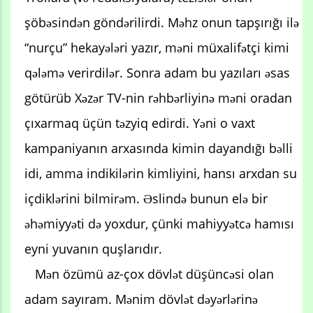
şöbəsindən göndərilirdi. Məhz onun tapşırığı ilə
“nurçu” hekayələri yazır, məni müxalifətçi kimi
qələmə verirdilər. Sonra adam bu yazıları əsas
götürüb Xəzər TV-nin rəhbərliyinə məni oradan
çıxarmaq üçün təzyiq edirdi. Yəni o vaxt
kampaniyanın arxasında kimin dayandığı bəlli
idi, amma indikilərin kimliyini, hansı arxdan su
içdiklərini bilmirəm. Əslində bunun elə bir
əhəmiyyəti də yoxdur, çünki mahiyyətcə hamısı
eyni yuvanın quşlarıdır.
Mən özümü az-çox dövlət düşüncəsi olan
adam sayıram. Mənim dövlət dəyərlərinə