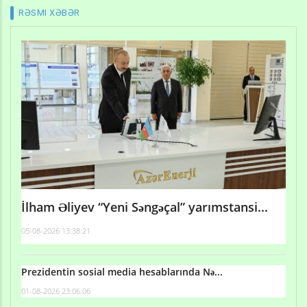
RƏSMI XƏBƏR
İlham Əliyev “Yeni Səngəçal” yarımstansi...
05-08-2026 13:38:21
Prezidentin sosial media hesablarında Nə...
01-08-2026 23:06:06