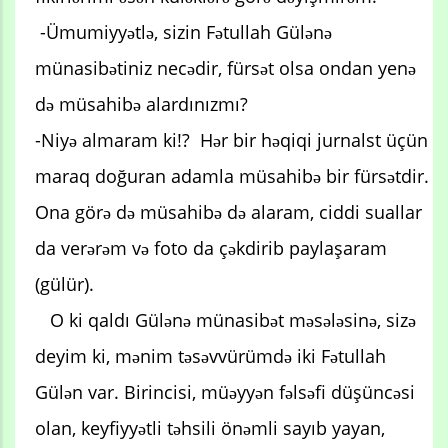
-Ümumiyyətlə, sizin Fətullah Gülənə
münasibətiniz necədir, fürsət olsa ondan yenə
də müsahibə alardınızmı?
-Niyə almaram ki!? Hər bir həqiqi jurnalst üçün
maraq doğuran adamla müsahibə bir fürsətdir.
Ona görə də müsahibə də alaram, ciddi suallar
da verərəm və foto da çəkdirib paylaşaram
(gülür).
O ki qaldı Gülənə münasibət məsələsinə, sizə
deyim ki, mənim təsəvvürümdə iki Fətullah
Gülən var. Birincisi, müəyyən fəlsəfi düşüncəsi
olan, keyfiyyətli təhsili önəmli sayıb yayan,