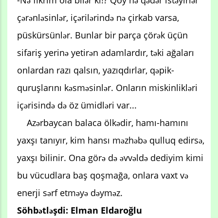
çərənləsinlər, içərilərində nə çirkab varsa,
püskürsünlər. Bunlar bir parça çörək üçün
sifariş yerinə yetirən adamlardır, təki ağaları
onlardan razı qalsın, yazıqdırlar, qəpik-
quruşlarını kəsməsinlər. Onların miskinlikləri
içərisində də öz ümidləri var...
Azərbaycan balaca ölkədir, hamı-hamını
yaxşı tanıyır, kim hansı məzhəbə qulluq edirsə,
yaxşı bilinir. Ona görə də əvvəldə dediyim kimi
bu vücudlara baş qoşmağa, onlara vaxt və
enerji sərf etməyə dəyməz.
Söhbətləşdi: Elman Eldaroğlu