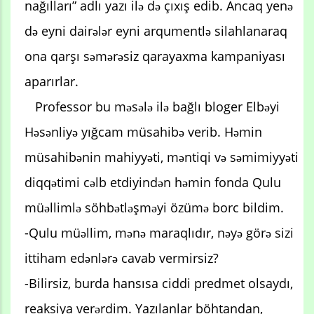
nağılları” adlı yazı ilə də çıxış edib. Ancaq yenə
də eyni dairələr eyni arqumentlə silahlanaraq
ona qarşı səmərəsiz qarayaxma kampaniyası
aparırlar.
Professor bu məsələ ilə bağlı bloger Elbəyi
Həsənliyə yığcam müsahibə verib. Həmin
müsahibənin mahiyyəti, məntiqi və səmimiyyəti
diqqətimi cəlb etdiyindən həmin fonda Qulu
müəllimlə söhbətləşməyi özümə borc bildim.
-Qulu müəllim, mənə maraqlıdır, nəyə görə sizi
ittiham edənlərə cavab vermirsiz?
-Bilirsiz, burda hansısa ciddi predmet olsaydı,
reaksiya verərdim. Yazılanlar böhtandan,