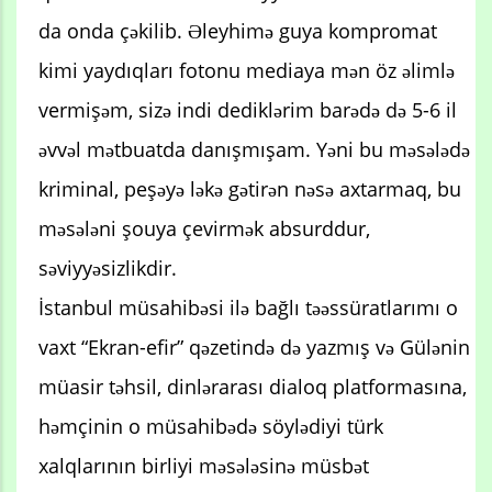
da onda çəkilib. Əleyhimə guya kompromat
kimi yaydıqları fotonu mediaya mən öz əlimlə
vermişəm, sizə indi dediklərim barədə də 5-6 il
əvvəl mətbuatda danışmışam. Yəni bu məsələdə
kriminal, peşəyə ləkə gətirən nəsə axtarmaq, bu
məsələni şouya çevirmək absurddur,
səviyyəsizlikdir.
İstanbul müsahibəsi ilə bağlı təəssüratlarımı o
vaxt “Ekran-efir” qəzetində də yazmış və Gülənin
müasir təhsil, dinlərarası dialoq platformasına,
həmçinin o müsahibədə söylədiyi türk
xalqlarının birliyi məsələsinə müsbət