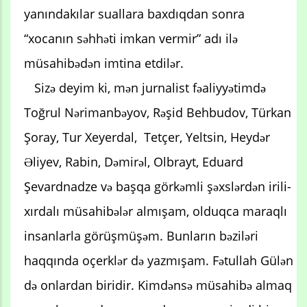
yanındakılar suallara baxdıqdan sonra
“xocanın səhhəti imkan vermir” adı ilə
müsahibədən imtina etdilər.
Sizə deyim ki, mən jurnalist fəaliyyətimdə
Toğrul Nərimanbəyov, Rəşid Behbudov, Türkan
Şoray, Tur Xeyerdal, Tetçer, Yeltsin, Heydər
Əliyev, Rabin, Dəmirəl, Olbrayt, Eduard
Şevardnadze və başqa görkəmli şəxslərdən irili-
xırdalı müsahibələr almışam, olduqca maraqlı
insanlarla görüşmüşəm. Bunların bəziləri
haqqında oçerklər də yazmışam. Fətullah Gülən
də onlardan biridir. Kimdənsə müsahibə almaq