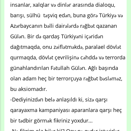
insanlar, xalqlar və dinlər arasında dialoqu,
barışı, sülhü təşviq edən, buna görə Türkiyə və
Azərbaycanın bəlli dairələrdə rəğbət qazanan
Gülən. Bir də qardaş Türkiyəni içəridən
dağıtmaqda, onu zəiflətməkdə, paralael dövlət
qurmaqda, dövlət çevrilişinə cəhddə və terrorda
günahlandırılan Fətullah Gülən. Ağlı başında
olan adam heç bir terrorçuya rəğbət bəsləməz,
bu aksiomadır.
-Dediyinizdən belə anlaşıldı ki, sizə qarşı
qarayaxma kampaniyası aparanlara qarşı heç
bir tədbir görmək fikriniz yoxdur...
-Nə fikrim ola bilər ki!? Qoy nə qədər istəyirlər