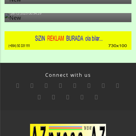
də, məni...
26-12-2025 00:54:29
Connect with us