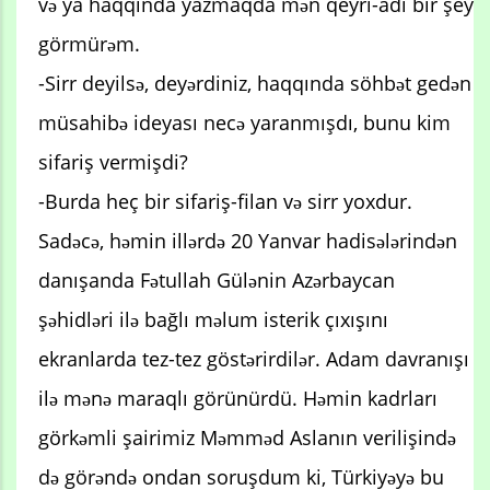
və ya haqqında yazmaqda mən qeyri-adi bir şey
görmürəm.
-Sirr deyilsə, deyərdiniz, haqqında söhbət gedən
müsahibə ideyası necə yaranmışdı, bunu kim
sifariş vermişdi?
-Burda heç bir sifariş-filan və sirr yoxdur.
Sadəcə, həmin illərdə 20 Yanvar hadisələrindən
danışanda Fətullah Gülənin Azərbaycan
şəhidləri ilə bağlı məlum isterik çıxışını
ekranlarda tez-tez göstərirdilər. Adam davranışı
ilə mənə maraqlı görünürdü. Həmin kadrları
görkəmli şairimiz Məmməd Aslanın verilişində
də görəndə ondan soruşdum ki, Türkiyəyə bu