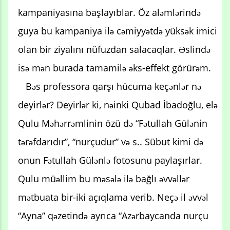
kampaniyasına başlayıblar. Öz aləmlərində
guya bu kampaniya ilə cəmiyyətdə yüksək imici
olan bir ziyalını nüfuzdan salacaqlar. Əslində
isə mən burada tamamilə əks-effekt görürəm.
Bəs professora qarşı hücuma keçənlər nə
deyirlər? Deyirlər ki, nəinki Qubad İbadoğlu, elə
Qulu Məhərrəmlinin özü də “Fətullah Gülənin
tərəfdarıdır”, “nurçudur” və s.. Sübut kimi də
onun Fətullah Gülənlə fotosunu paylaşırlar.
Qulu müəllim bu məsələ ilə bağlı əvvəllər
mətbuata bir-iki açıqlama verib. Neçə il əvvəl
“Ayna” qəzetində ayrıca “Azərbaycanda nurçu