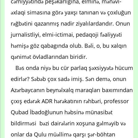
cəmiyyətində peşəkarlığına, elminə, mənəvi-
əxlaqi simasına görə yaxşı tanınan və çoxluğun
rəğbətini qazanmış nadir ziyalılardandır. Onun
jurnalistliyi, elmi-ictimai, pedaqoji fəaliyyəti
həmişə göz qabagında olub. Bəli, o, bu xalqın
qənimət övladlarından biridir.
Bəs onda niyə bu cür parlaq şəxsiyyətə hücum
edirlər? Səbəb çox sadə imiş. Sən demə, onun
Azərbaycanın beynəlxalq maraqları baxımından
çıxış edərək ADR hərəkatının rəhbəri, professor
Qubad İbadoğlunun həbsinə münasibət
bildirməsi bəzi dairələrin xoşuna gəlməyib və
onlar da Qulu müəllimə qarşı şər-böhtan