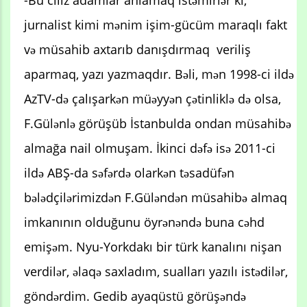
jurnalist kimi mənim işim-gücüm maraqlı fakt
və müsahib axtarıb danışdırmaq veriliş
aparmaq, yazı yazmaqdır. Bəli, mən 1998-ci ildə
AzTV-də çalışarkən müəyyən çətinliklə də olsa,
F.Gülənlə görüşüb İstanbulda ondan müsahibə
almağa nail olmuşam. İkinci dəfə isə 2011-ci
ildə ABŞ-da səfərdə olarkən təsadüfən
bələdçilərimizdən F.Güləndən müsahibə almaq
imkanının olduğunu öyrənəndə buna cəhd
emişəm. Nyu-Yorkdakı bir türk kanalını nişan
verdilər, əlaqə saxladım, sualları yazılı istədilər,
göndərdim. Gedib ayaqüstü görüşəndə