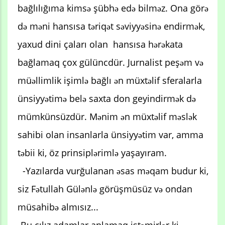
bağlılığıma kimsə şübhə edə bilməz. Ona görə
də məni hansısa təriqət səviyyəsinə endirmək,
yaxud dini çaları olan hansısa hərəkata
bağlamaq çox gülüncdür. Jurnalist peşəm və
müəllimlik işimlə bağlı ən müxtəlif sferalarla
ünsiyyətimə belə saxta don geyindirmək də
mümkünsüzdür. Mənim ən müxtəlif məslək
sahibi olan insanlarla ünsiyyətim var, amma
təbii ki, öz prinsiplərimlə yaşayıram.
-Yazılarda vurğulanan əsas məqam budur ki,
siz Fətullah Gülənlə görüşmüsüz və ondan
müsahibə almısız...
-Bu cılız adamlar anlamaq istəmirlər ki,