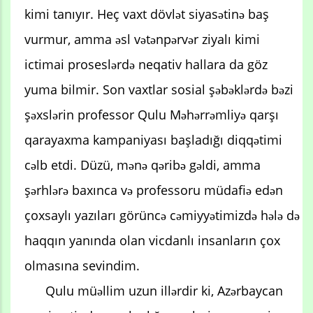
kimi tanıyır. Heç vaxt dövlət siyasətinə baş
vurmur, amma əsl vətənpərvər ziyalı kimi
ictimai proseslərdə neqativ hallara da göz
yuma bilmir. Son vaxtlar sosial şəbəklərdə bəzi
şəxslərin professor Qulu Məhərrəmliyə qarşı
qarayaxma kampaniyası başladığı diqqətimi
cəlb etdi. Düzü, mənə qəribə gəldi, amma
şərhlərə baxınca və professoru müdafiə edən
çoxsaylı yazıları görüncə cəmiyyətimizdə hələ də
haqqın yanında olan vicdanlı insanların çox
olmasına sevindim.
Qulu müəllim uzun illərdir ki, Azərbaycan