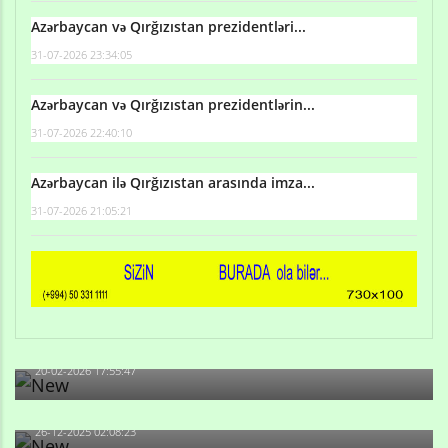
Azərbaycan və Qırğızıstan prezidentləri...
31-07-2026 23:34:05
Azərbaycan və Qırğızıstan prezidentlərin...
31-07-2026 22:40:10
Azərbaycan ilə Qırğızıstan arasında imza...
31-07-2026 21:05:21
Qulu Məhərrəmli: Sosial şəbəkələrdə söyüş niyə artıb?
20-02-2026 17:55:47
Məni bura NAZİR GÖNDƏRİB - 1937-ci ildən fəaliyyətdə
olan və...
26-12-2025 02:08:23
-Ay qız, sən məhkəməni udmayacaqsan... Sən bilirsən