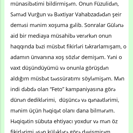
münasibətimi bildirmişəm. Onun Füzulidən,
Səməd Vurğun və Bəxtiyar Vahabzadədən şeir
deməsi mənim xoşuma gəlib. Sonralar Gülənə
aid bir mediaya müsahibə verərkən onun
haqqında bəzi müsbət fikirləri təkrarlamışam, o
adamın ünvanına xoş sözlər demişəm. Yəni o
vaxt düşündüyümü və onunla görüşdən
aldığım müsbət təəssüratımı söyləmişəm. Mən
indi dəbdə olan “Feto” kampaniyasına görə
dünən dediklərimi, düşüncə və qənaətlərimi,
mənim üçün həqiqət olanı dana bilmərəm.
Həqiqətin sübuta ehtiyacı yoxdur və mən öz
fikirlərimi əsən küləklərə görə dəyişmirəm.