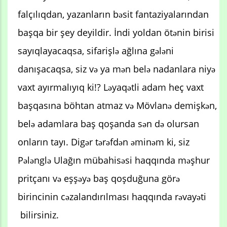
falçılıqdan, yazanların bəsit fantaziyalarından
başqa bir şey deyildir. İndi yoldan ötənin birisi
sayıqlayacaqsa, sifarişlə ağlına gələni
danışacaqsa, siz və ya mən belə nadanlara niyə
vaxt ayırmalıyıq ki!? Ləyaqətli adam heç vaxt
başqasına böhtan atmaz və Mövlanə demişkən,
belə adamlara baş qoşanda sən də olursan
onların tayı. Digər tərəfdən əminəm ki, siz
Pələnglə Ulağın mübahisəsi haqqında məşhur
pritçanı və eşşəyə baş qoşduğuna görə
birincinin cəzalandırılması haqqında rəvayəti
bilirsiniz.