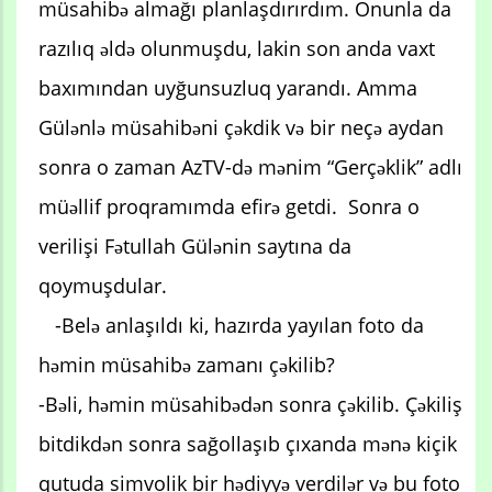
müsahibə almağı planlaşdırırdım. Onunla da
razılıq əldə olunmuşdu, lakin son anda vaxt
baxımından uyğunsuzluq yarandı. Amma
Gülənlə müsahibəni çəkdik və bir neçə aydan
sonra o zaman AzTV-də mənim “Gerçəklik” adlı
müəllif proqramımda efirə getdi. Sonra o
verilişi Fətullah Gülənin saytına da
qoymuşdular.
-Belə anlaşıldı ki, hazırda yayılan foto da
həmin müsahibə zamanı çəkilib?
-Bəli, həmin müsahibədən sonra çəkilib. Çəkiliş
bitdikdən sonra sağollaşıb çıxanda mənə kiçik
qutuda simvolik bir hədiyyə verdilər və bu foto