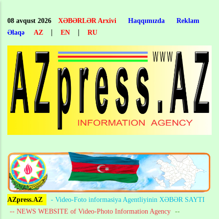
Skip
to
08 avqust 2026
XƏBƏRLƏR Arxivi
Haqqımızda
Reklam
main
|
|
Əlaqə
AZ
EN
RU
content
AZpress.AZ
- Video-Foto informasiya Agentliyinin XƏBƏR SAYTI
-- NEWS WEBSITE of Video-Photo Information Agency
--