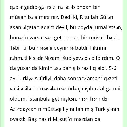
qədər gedib-gəlirsiz, nə əcəb ondan bir
müsahibə almırsınız. Dedi ki, Fətullah Gülən
asan əlçatan adam deyil, bu boyda jurnalistsən,
hünərin varsa, sən get ondan bir müsahibə al.
Təbii ki, bu məsələ beynimə batdı. Fikrimi
rəhmətlik sədr Nizami Xudiyevə də bildirdim. O
da yuxarıda kiminləsə danışıb razılıq aldı. 5-6
ay Türkiyə səfirliyi, daha sonra “Zaman” qəzeti
vasitəsilə bu məsələ üzərində çalışıb razılığa nail
oldum. İstanbula getmişkən, mən həm də
Azərbaycanın müstəqilliyini tanımış Türkiyənin
ovaxtkı Baş naziri Məsut Yılmazdan da