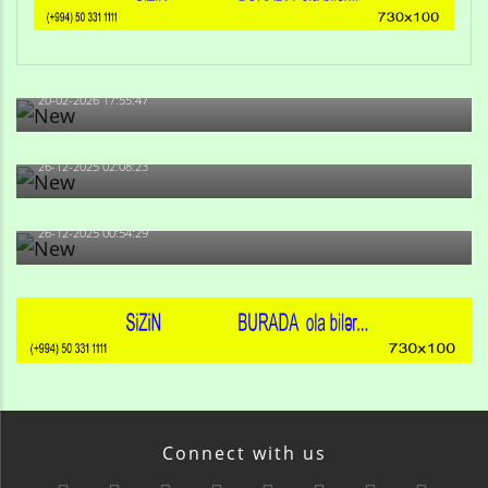
Qulu Məhərrəmli: Sosial şəbəkələrdə söyüş niyə artıb?
20-02-2026 17:55:47
Məni bura NAZİR GÖNDƏRİB - 1937-ci ildən fəaliyyətdə
olan və...
26-12-2025 02:08:23
-Ay qız, sən məhkəməni udmayacaqsan... Sən bilirsən
də, məni...
26-12-2025 00:54:29
Connect with us