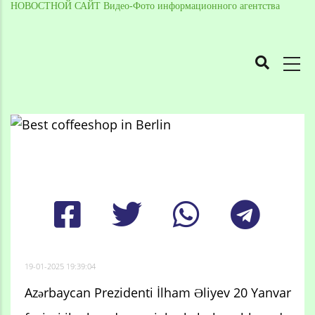
НОВОСТНОЙ САЙТ Видео-Фото информационного агентства
MAIN
NAVIGATION
Skip
to
Breadcrumb
main
content
19-01-2025 19:39:04
Azərbaycan Prezidenti İlham Əliyev 20 Yanvar