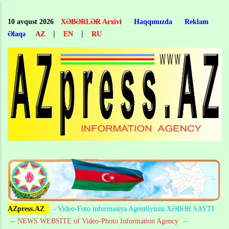
Skip
to
10 avqust 2026
XƏBƏRLƏR Arxivi
Haqqımızda
Reklam
main
|
|
Əlaqə
AZ
EN
RU
content
AZpress.AZ
- Video-Foto informasiya Agentliyinin XƏBƏR SAYTI
-- NEWS WEBSITE of Video-Photo Information Agency
--