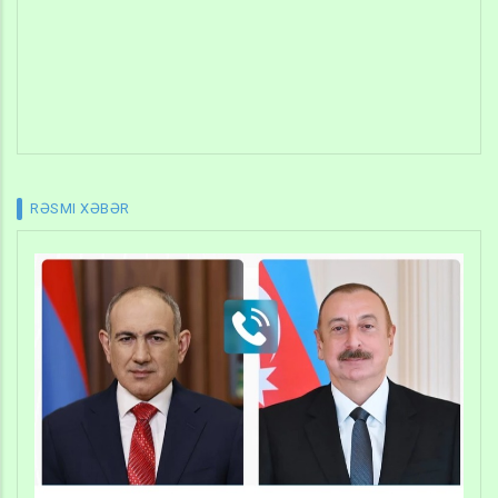
RƏSMI XƏBƏR