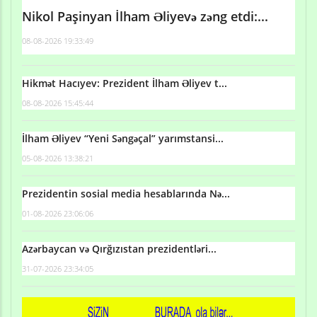
Nikol Paşinyan İlham Əliyevə zəng etdi:...
08-08-2026 19:33:49
Hikmət Hacıyev: Prezident İlham Əliyev t...
08-08-2026 15:45:44
İlham Əliyev “Yeni Səngəçal” yarımstansi...
05-08-2026 13:38:21
Prezidentin sosial media hesablarında Nə...
01-08-2026 23:06:06
Azərbaycan və Qırğızıstan prezidentləri...
31-07-2026 23:34:05