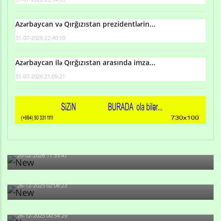
Azərbaycan və Qırğızıstan prezidentlərin...
31-07-2026 22:40:10
Azərbaycan ilə Qırğızıstan arasında imza...
31-07-2026 21:05:21
Qulu Məhərrəmli: Sosial şəbəkələrdə söyüş niyə artıb?
20-02-2026 17:55:47
Məni bura NAZİR GÖNDƏRİB - 1937-ci ildən fəaliyyətdə
olan və...
26-12-2025 02:08:23
-Ay qız, sən məhkəməni udmayacaqsan... Sən bilirsən
də, məni...
26-12-2025 00:54:29