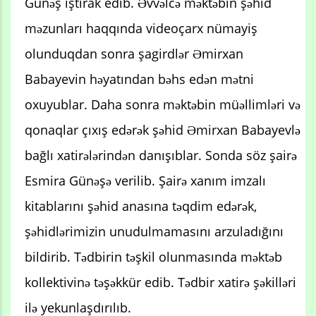
Günəş iştirak edib. Əvvəlcə məktəbin şəhid
məzunları haqqında videoçarx nümayiş
olunduqdan sonra şagirdlər Əmirxan
Babayevin həyatından bəhs edən mətni
oxuyublar. Daha sonra məktəbin müəllimləri və
qonaqlar çıxış edərək şəhid Əmirxan Babayevlə
bağlı xatirələrindən danışıblar. Sonda söz şairə
Esmira Günəşə verilib. Şairə xanım imzalı
kitablarını şəhid anasına təqdim edərək,
şəhidlərimizin unudulmamasını arzuladığını
bildirib. Tədbirin təşkil olunmasında məktəb
kollektivinə təşəkkür edib. Tədbir xatirə şəkilləri
ilə yekunlaşdırılıb.