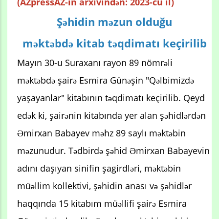
(AZpressAZ-in arxivindən: 2023-cü il)
Şəhidin məzun olduğu
məktəbdə kitab təqdimatı keçirilib
Mayın 30-u Suraxanı rayon 89 nömrəli
məktəbdə şairə Esmira Günəşin "Qəlbimizdə
yaşayanlar" kitabının təqdimatı keçirilib. Qeyd
edək ki, şairənin kitabında yer alan şəhidlərdən
Əmirxan Babayev məhz 89 saylı məktəbin
məzunudur. Tədbirdə şəhid Əmirxan Babayevin
adını daşıyan sinifin şagirdləri, məktəbin
müəllim kollektivi, şəhidin anası və şəhidlər
haqqında 15 kitabım müəllifi şairə Esmira