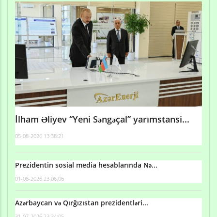
İlham Əliyev “Yeni Səngəçal” yarımstansi...
05-08-2026 13:38:21
Prezidentin sosial media hesablarında Nə...
01-08-2026 23:06:06
Azərbaycan və Qırğızıstan prezidentləri...
31-07-2026 23:34:05