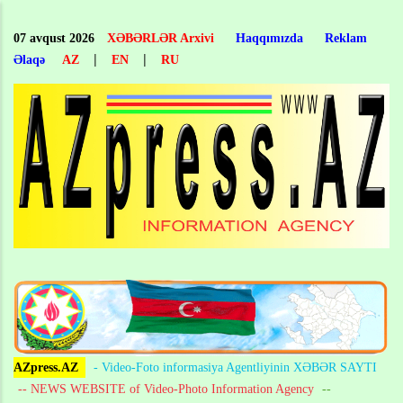
Skip
to
07 avqust 2026
XƏBƏRLƏR Arxivi
Haqqımızda
Reklam
main
|
|
Əlaqə
AZ
EN
RU
content
AZpress.AZ
- Video-Foto informasiya Agentliyinin XƏBƏR SAYTI
-- NEWS WEBSITE of Video-Photo Information Agency
--