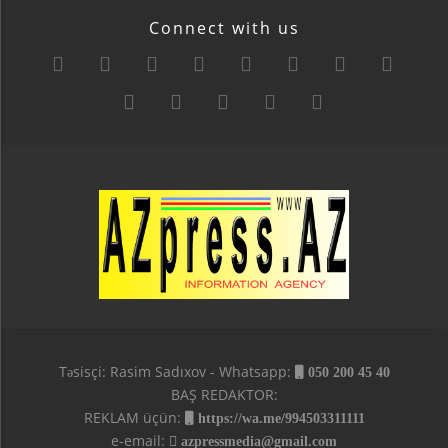
Connect with us
Təsisçi: Rasim Sadıxov - Whatsapp:
050 200 45 40
BAŞ REDAKTOR:
REKLAM üçün:
https://wa.me/994503311111
e-email:
azpressmedia@gmail.com