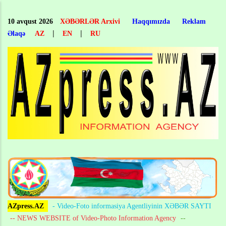
Skip
to
10 avqust 2026
XƏBƏRLƏR Arxivi
Haqqımızda
Reklam
main
|
|
Əlaqə
AZ
EN
RU
content
AZpress.AZ
- Video-Foto informasiya Agentliyinin XƏBƏR SAYTI
-- NEWS WEBSITE of Video-Photo Information Agency
--