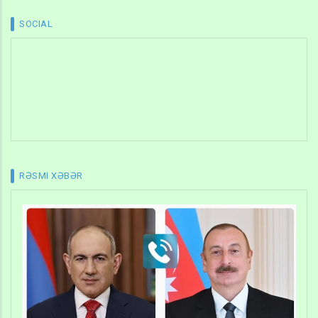
SOCIAL
RƏSMI XƏBƏR