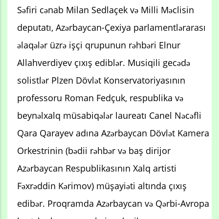
Səfiri cənab Milan Sedlaçek və Milli Məclisin
deputatı, Azərbaycan-Çexiya parlamentlərarası
əlaqələr üzrə işçi qrupunun rəhbəri Elnur
Allahverdiyev çıxış ediblər. Musiqili gecədə
solistlər Plzen Dövlət Konservatoriyasının
professoru Roman Fedçuk, respublika və
beynəlxalq müsabiqələr laureatı Canel Nəcəfli
Qara Qarayev adına Azərbaycan Dövlət Kamera
Orkestrinin (bədii rəhbər və baş dirijor
Azərbaycan Respublikasının Xalq artisti
Fəxrəddin Kərimov) müşayiəti altında çıxış
edibər. Proqramda Azərbaycan və Qərbi-Avropa