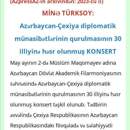
(AZpressAZ-in arxivindən: 2023-cü il)
MİNƏ TÜRKSOY:
Azərbaycan-Çexiya diplomatik
münasibətlərinin qurulmasının 30
illiyinə həsr olunmuş KONSERT
May ayının 2-də Müslüm Maqomayev adına
Azərbaycan Dövlət Akademik Filarmoniyasının
səhnəsində Azərbaycan-Çexiya diplomatik
münasibətlərinin qurulmasının 30 illiyinə həsr
olunmuş konsert təşkil olunub. Tədbirin
əvvəlində Çexiya Respublikasının Azərbaycan
Respublikasındakı fövqəladə və səlahiyyətli