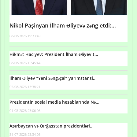
Nikol Paşinyan İlham Əliyevə zəng etdi:...
08-08-2026 19:33:49
Hikmət Hacıyev: Prezident İlham Əliyev t...
08-08-2026 15:45:44
İlham Əliyev “Yeni Səngəçal” yarımstansi...
05-08-2026 13:38:21
Prezidentin sosial media hesablarında Nə...
01-08-2026 23:06:06
Azərbaycan və Qırğızıstan prezidentləri...
31-07-2026 23:34:05