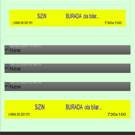
Qulu Məhərrəmli: Sosial şəbəkələrdə söyüş niyə artıb?
20-02-2026 17:55:47
Məni bura NAZİR GÖNDƏRİB - 1937-ci ildən fəaliyyətdə
olan və...
26-12-2025 02:08:23
-Ay qız, sən məhkəməni udmayacaqsan... Sən bilirsən
də, məni...
26-12-2025 00:54:29