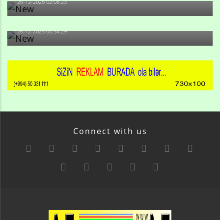
26-12-2025 02:08:23
-Ay qız, sən məhkəməni udmayacaqsan... Sən bilirsən
də, məni...
26-12-2025 00:54:29
Connect with us