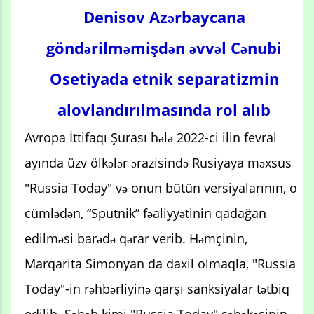
Denisov Azərbaycana
göndərilməmişdən əvvəl Cənubi
Osetiyada etnik separatizmin
alovlandırılmasında rol alıb
Avropa İttifaqı Şurası hələ 2022-ci ilin fevral
ayında üzv ölkələr ərazisində Rusiyaya məxsus
"Russia Today" və onun bütün versiyalarının, o
cümlədən, “Sputnik” fəaliyyətinin qadağan
edilməsi barədə qərar verib. Həmçinin,
Marqarita Simonyan da daxil olmaqla, "Russia
Today"-in rəhbərliyinə qarşı sanksiyalar tətbiq
edilib. Səbəb kimi "Russia Today" şəbəkəsinin