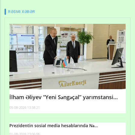
RƏSMI XƏBƏR
İlham Əliyev “Yeni Səngəçal” yarımstansi...
05-08-2026 13:38:21
Prezidentin sosial media hesablarında Nə...
01-08-2026 23:06:06