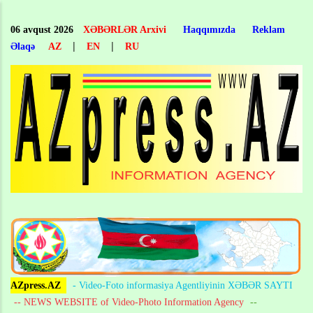
Skip
to
06 avqust 2026
XƏBƏRLƏR Arxivi
Haqqımızda
Reklam
main
|
|
Əlaqə
AZ
EN
RU
content
AZpress.AZ
- Video-Foto informasiya Agentliyinin XƏBƏR SAYTI
-- NEWS WEBSITE of Video-Photo Information Agency
--