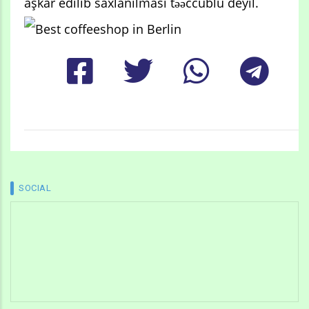
aşkar edilib saxlanılması təəccüblü deyil.
SOCIAL