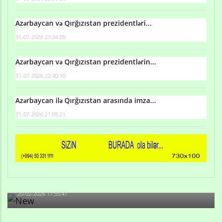
Azərbaycan və Qırğızıstan prezidentləri...
31-07-2026 23:34:05
Azərbaycan və Qırğızıstan prezidentlərin...
31-07-2026 22:40:10
Azərbaycan ilə Qırğızıstan arasında imza...
31-07-2026 21:05:21
Qulu Məhərrəmli: Sosial şəbəkələrdə söyüş niyə artıb?
20-02-2026 17:55:47
Məni bura NAZİR GÖNDƏRİB - 1937-ci ildən fəaliyyətdə
olan və...