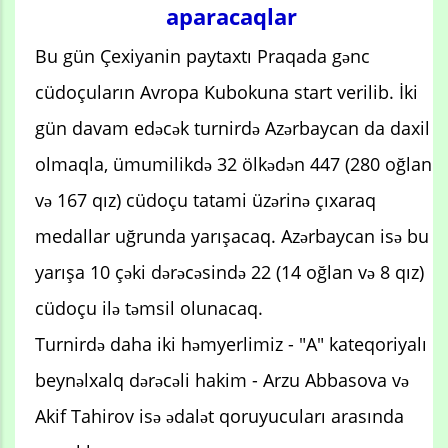
aparacaqlar
Bu gün Çexiyanin paytaxtı Praqada gənc
cüdoçuların Avropa Kubokuna start verilib. İki
gün davam edəcək turnirdə Azərbaycan da daxil
olmaqla, ümumilikdə 32 ölkədən 447 (280 oğlan
və 167 qız) cüdoçu tatami üzərinə çıxaraq
medallar uğrunda yarışacaq. Azərbaycan isə bu
yarışa 10 çəki dərəcəsində 22 (14 oğlan və 8 qız)
cüdoçu ilə təmsil olunacaq.
Turnirdə daha iki həmyerlimiz - "A" kateqoriyalı
beynəlxalq dərəcəli hakim - Arzu Abbasova və
Akif Tahirov isə ədalət qoruyucuları arasında