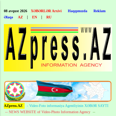
Skip
to
08 avqust 2026
XƏBƏRLƏR Arxivi
Haqqımızda
Reklam
main
|
|
Əlaqə
AZ
EN
RU
content
AZpress.AZ
- Video-Foto informasiya Agentliyinin XƏBƏR SAYTI
-- NEWS WEBSITE of Video-Photo Information Agency
--