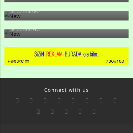
olan və...
26-12-2025 02:08:23
-Ay qız, sən məhkəməni udmayacaqsan... Sən bilirsən
də, məni...
26-12-2025 00:54:29
Connect with us