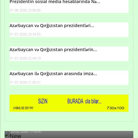
Prezidentin sosial media hesablarında Nə...
01-08-2026 23:06:06
Azərbaycan və Qırğızıstan prezidentləri...
31-07-2026 23:34:05
Azərbaycan və Qırğızıstan prezidentlərin...
31-07-2026 22:40:10
Azərbaycan ilə Qırğızıstan arasında imza...
31-07-2026 21:05:21
Qulu Məhərrəmli: Sosial şəbəkələrdə söyüş niyə artıb?
20-02-2026 17:55:47
Məni bura NAZİR GÖNDƏRİB - 1937-ci ildən fəaliyyətdə