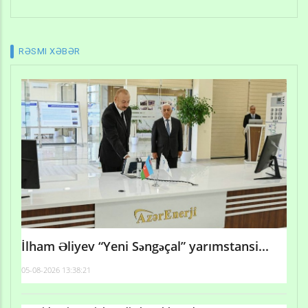
RƏSMI XƏBƏR
İlham Əliyev “Yeni Səngəçal” yarımstansi...
05-08-2026 13:38:21