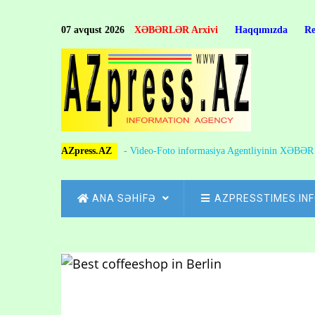
Skip
to
07 avqust 2026
XƏBƏRLƏR Arxivi
Haqqımızda
R
main
content
AZpress.AZ
- Video-Foto informasiya Agentliyinin XƏBƏ
MAIN
ANA SƏHİFƏ
AZPRESSTIMES.IN
NAVIGATION
Skip
to
Breadcrumb
main
content