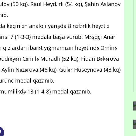
v (50 kq), Raul Heydərli (54 kq), Şahin Aslanov
nıb.
a keçirilən analoji yarışda 8 nəfərlik heyətlə
rısı 7 (1-3-3) medala başa vurub. Məşqçi Anar
an qızlardan ibarət yığmamızın heyətində Əminə
da büdrəyən Cəmilə Muradlı (52 kq), Fidan Bəkərova
Aylin Nəzərova (46 kq), Gülər Hüseynova (48 kq)
bürünc medal qazanıb.
mumilikdə 13 (1-4-8) medal qazanıb.