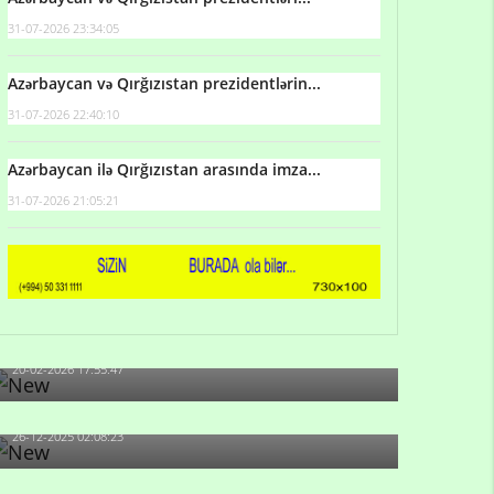
31-07-2026 23:34:05
Azərbaycan və Qırğızıstan prezidentlərin...
31-07-2026 22:40:10
Azərbaycan ilə Qırğızıstan arasında imza...
31-07-2026 21:05:21
Qulu Məhərrəmli: Sosial şəbəkələrdə söyüş niyə
artıb?
20-02-2026 17:55:47
Məni bura NAZİR GÖNDƏRİB - 1937-ci ildən
fəaliyyətdə olan və...
26-12-2025 02:08:23
-Ay qız, sən məhkəməni udmayacaqsan... Sən
bilirsən də, məni...