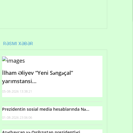
RƏSMI XƏBƏR
İlham Əliyev “Yeni Səngəçal”
yarımstansi...
05-08-2026 13:38:21
Prezidentin sosial media hesablarında Nə...
01-08-2026 23:06:06
Azərbaycan və Qırğızıstan prezidentləri...