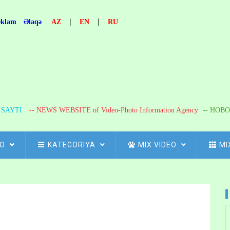
|
|
eklam
Əlaqə
AZ
EN
RU
R SAYTI
-- NEWS WEBSITE of Video-Photo Information Agency
-- НОВО
FO
KATEGORIYA
MIX VIDEO
MI