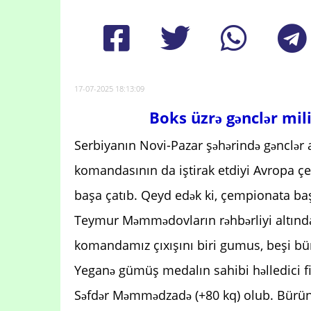
17-07-2025 18:13:09
Boks üzrə gənclər mi
Serbiyanın Novi-Pazar şəhərində gənclər 
komandasının da iştirak etdiyi Avropa çe
başa çatıb. Qeyd edək ki, çempionata ba
Teymur Məmmədovların rəhbərliyi altında
komandamız çıxışını biri gumus, beşi bü
Yeganə gümüş medalın sahibi həlledici f
Səfdər Məmmədzadə (+80 kq) olub. Bürünc 