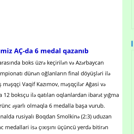
limiz AÇ-da 6 medal qazanıb
arasında boks üzrə keçirilən və Azərbaycan
mpionatı dünən oğlanların final döyüşləri ilə
ş məşqçi Vaqif Kazımov, məşqçilər Ağasi və
 12 boksçu ilə qatılan oqlanlardan ibarət yığma
rünc əyarlı olmaqla 6 medalla başa vurub.
inalda rusiyalı Boqdan Smolkinə (2:3) uduzan
medallari isə çıxışını üçüncü yerdə bitirən