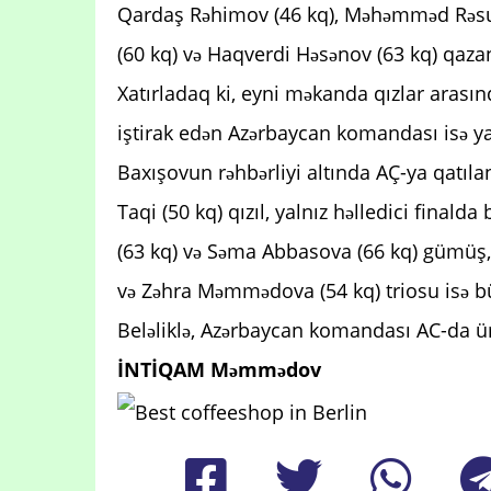
Qardaş Rəhimov (46 kq), Məhəmməd Rəsulo
(60 kq) və Haqverdi Həsənov (63 kq) qaza
Xatırladaq ki, eyni məkanda qızlar arasınd
iştirak edən Azərbaycan komandası isə ya
Baxışovun rəhbərliyi altında AÇ-ya qatıl
Taqi (50 kq) qızıl, yalnız həlledici final
(63 kq) və Səma Abbasova (66 kq) gümüş, 
və Zəhra Məmmədova (54 kq) triosu isə 
Beləliklə, Azərbaycan komandası AC-da ü
İNTİQAM Məmmədov