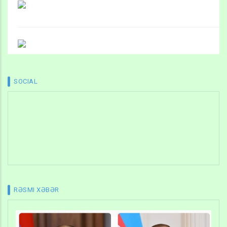
SOCIAL
RƏSMI XƏBƏR