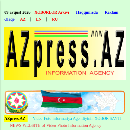
Skip
to
09 avqust 2026
XƏBƏRLƏR Arxivi
Haqqımızda
Reklam
main
|
|
Əlaqə
AZ
EN
RU
content
AZpress.AZ
- Video-Foto informasiya Agentliyinin XƏBƏR SAYTI
-- NEWS WEBSITE of Video-Photo Information Agency
--