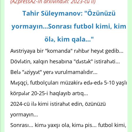
(AZpressAZ-in arxivindən: 2023-cü il)
Tahir Süleymanov: "Özünüzü
yormayın...Sonrası futbol kimi, kim
ölə, kim qala..."
Avstriyaya bir "komanda" rəhbər heyət gedib...
Dövlətin, xalqın hesabına "dəstək" istirahəti...
Belə "əziyyət" yerə vurulmamalıdır...
Məşqçi, futbolçuları müzakirə edə-edə 5-10 yaşlı
körpələr 20-25-i haqlayıb artıq...
2024-cü ilə kimi istirahət edin, özünüzü
yormayın...
Sonrası... kimə yaxşı ola, kimə pis... futbol kimi,