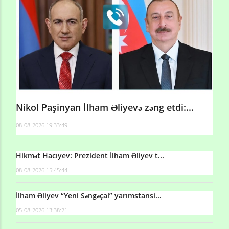
Nikol Paşinyan İlham Əliyevə zəng etdi:...
08-08-2026 19:33:49
Hikmət Hacıyev: Prezident İlham Əliyev t...
08-08-2026 15:45:44
İlham Əliyev “Yeni Səngəçal” yarımstansi...
05-08-2026 13:38:21