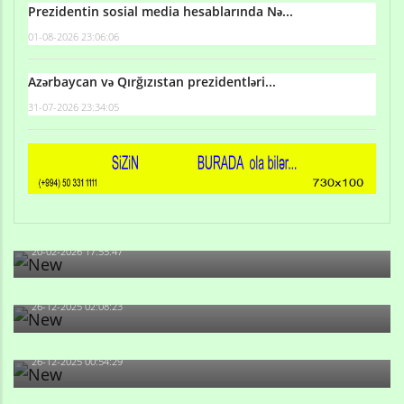
Prezidentin sosial media hesablarında Nə...
01-08-2026 23:06:06
Azərbaycan və Qırğızıstan prezidentləri...
31-07-2026 23:34:05
Qulu Məhərrəmli: Sosial şəbəkələrdə söyüş niyə artıb?
20-02-2026 17:55:47
Məni bura NAZİR GÖNDƏRİB - 1937-ci ildən fəaliyyətdə
olan və...
26-12-2025 02:08:23
-Ay qız, sən məhkəməni udmayacaqsan... Sən bilirsən
də, məni...
26-12-2025 00:54:29