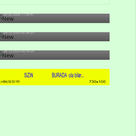
artıb?
20-02-2026 17:55:47
Məni bura NAZİR GÖNDƏRİB - 1937-ci ildən
fəaliyyətdə olan və...
26-12-2025 02:08:23
-Ay qız, sən məhkəməni udmayacaqsan... Sən
bilirsən də, məni...
26-12-2025 00:54:29