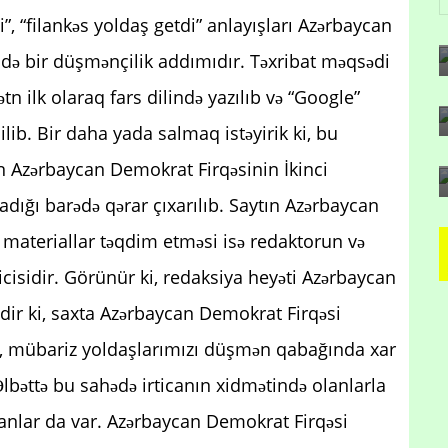
”, “filankəs yoldaş getdi” anlayışları Azərbaycan
ndə bir düşmənçilik addımıdır. Təxribat məqsədi
 ilk olaraq fars dilində yazılıb və “Google”
ilib. Bir daha yada salmaq istəyirik ki, bu
 Azərbaycan Demokrat Firqəsinin İkinci
ğı barədə qərar çıxarılıb. Saytın Azərbaycan
n materiallar təqdim etməsi isə redaktorun və
icisidir. Görünür ki, redaksiya heyəti Azərbaycan
ldir ki, saxta Azərbaycan Demokrat Firqəsi
mək, mübariz yoldaşlarımızı düşmən qabağında xar
 Əlbəttə bu sahədə irticanın xidmətində olanlarla
nlar da var. Azərbaycan Demokrat Firqəsi