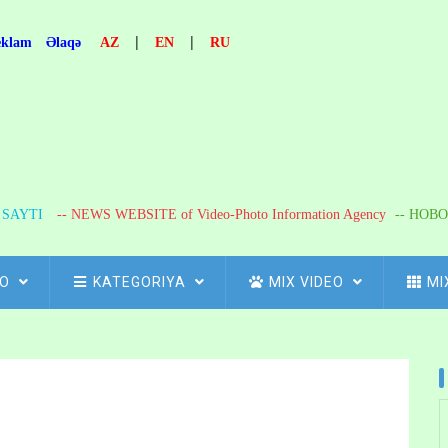
|
|
eklam
Əlaqə
AZ
EN
RU
R SAYTI
-- NEWS WEBSITE of Video-Photo Information Agency
-- НОВО
FO
KATEGORIYA
MIX VIDEO
MI