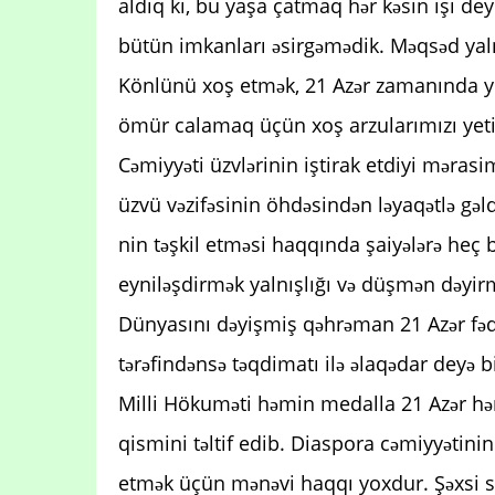
aldıq ki, bu yaşa çatmaq hər kəsin işi d
bütün imkanları əsirgəmədik. Məqsəd yalnı
Könlünü xoş etmək, 21 Azər zamanında 
ömür calamaq üçün xoş arzularımızı yetir
Cəmiyyəti üzvlərinin iştirak etdiyi məra
üzvü vəzifəsinin öhdəsindən ləyaqətlə gəld
nin təşkil etməsi haqqında şaiyələrə heç b
eyniləşdirmək yalnışlığı və düşmən dəyir
Dünyasını dəyişmiş qəhrəman 21 Azər fəd
tərəfindənsə təqdimatı ilə əlaqədar deyə bi
Milli Hökuməti həmin medalla 21 Azər hər
qismini təltif edib. Diaspora cəmiyyətinin
etmək üçün mənəvi haqqı yoxdur. Şəxsi s