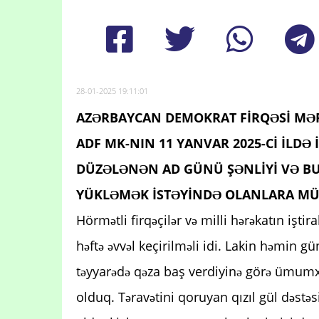
28-01-2025 19:11:01
AZƏRBAYCAN DEMOKRAT FİRQƏSİ MƏRK
ADF MK-NIN 11 YANVAR 2025-Cİ İLD
DÜZƏLƏNƏN AD GÜNÜ ŞƏNLİYİ VƏ BU
YÜKLƏMƏK İSTƏYİNDƏ OLANLARA MÜ
Hörmətli firqəçilər və milli hərəkatın iştir
həftə əvvəl keçirilməli idi. Lakin həmin 
təyyarədə qəza baş verdiyinə görə ümumx
olduq. Təravətini qoruyan qızıl gül dəstə