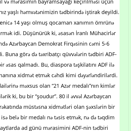
eyil və mərasimin bayramsayağı keçirilməsi üçün
z yaşlı həmvətənimizin tədbirində iştirak deyildi.
yenicə 14 yaşı olmuş qocaman xanımın ömrünə
mək idi. Düşünürük ki, əsasən İranlı Mühacirlər
simdə Azərbaycan Demokrat Firqəsinin cəmi 5-6
i. Buna görə də təxribatçı qüvvələrin tədbiri ADF-
ir əsas qalmadı. Bu, diaspora təşkilatını ADF ilə
manına xidmət etmək cəhdi kimi dəyərləndirilərdi.
ailərinə məxsus olan “21 Azər medalı”nın kimlər
lərik ki, bu bir “şoudur”. 80 il əvvəl Azərbaycan
əkatında müstəsna xidmətləri olan şəxslərin bir
 isə belə bir medalı nə təsis etmək, nə də təqdim
aytlarda ad günü mərasimini ADF-nin tədbiri