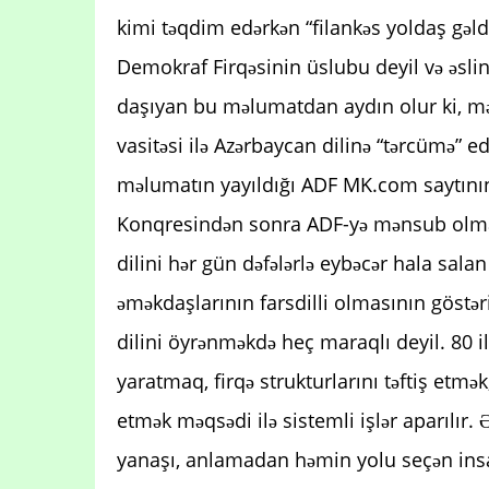
kimi təqdim edərkən “filankəs yoldaş gəldi
Demokraf Firqəsinin üslubu deyil və əsli
daşıyan bu məlumatdan aydın olur ki, mətn
vasitəsi ilə Azərbaycan dilinə “tərcümə” ed
məlumatın yayıldığı ADF MK.com saytının
Konqresindən sonra ADF-yə mənsub olmadı
dilini hər gün dəfələrlə eybəcər hala sala
əməkdaşlarının farsdilli olmasının göstər
dilini öyrənməkdə heç maraqlı deyil. 80 i
yaratmaq, firqə strukturlarını təftiş et
etmək məqsədi ilə sistemli işlər aparılır.
yanaşı, anlamadan həmin yolu seçən insa