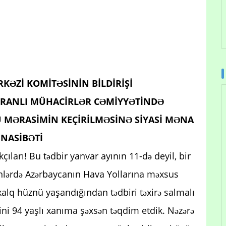
ƏZİ KOMİTƏSİNİN BİLDİRİŞİ
Ə İRANLI MÜHACİRLƏR CƏMİYYƏTİNDƏ
 MƏRASİMİN KEÇİRİLMƏSİNƏ SİYASİ MƏNA
NASİBƏTİ
akçıları! Bu tədbir yanvar ayının 11-də deyil, bir
günlərdə Azərbaycanın Hava Yollarına məxsus
alq hüznü yaşandığından tədbiri təxirə salmalı
sini 94 yaşlı xanıma şəxsən təqdim etdik. Nəzərə