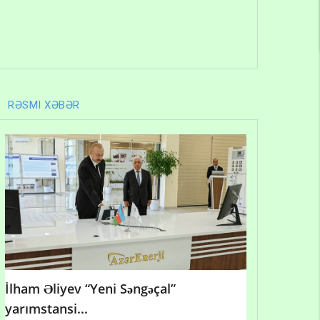
RƏSMI XƏBƏR
İlham Əliyev “Yeni Səngəçal”
yarımstansi...