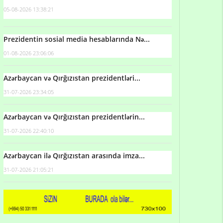
05-08-2026 13:38:21
Prezidentin sosial media hesablarında Nə...
01-08-2026 23:06:06
Azərbaycan və Qırğızıstan prezidentləri...
31-07-2026 23:34:05
Azərbaycan və Qırğızıstan prezidentlərin...
31-07-2026 22:40:10
Azərbaycan ilə Qırğızıstan arasında imza...
31-07-2026 21:05:21
Qulu Məhərrəmli: Sosial şəbəkələrdə söyüş niyə