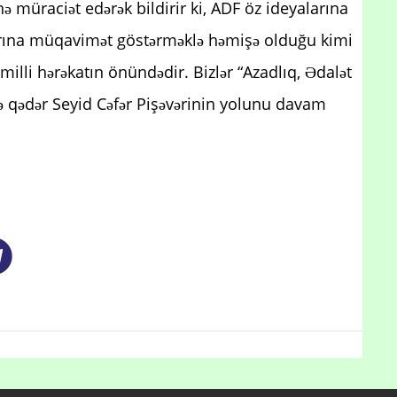
nə müraciət edərək bildirir ki, ADF öz ideyalarına
arına müqavimət göstərməklə həmişə olduğu kimi
lli hərəkatın önündədir. Bizlər “Azadlıq, Ədalət
ə qədər Seyid Cəfər Pişəvərinin yolunu davam