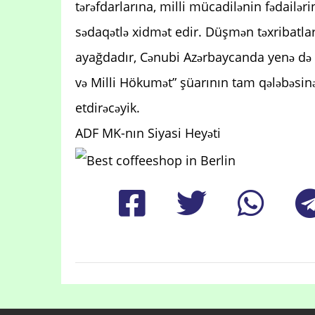
tərəfdarlarına, milli mücadilənin fədailəri
sədaqətlə xidmət edir. Düşmən təxribatl
ayağdadır, Cənubi Azərbaycanda yenə də mi
və Milli Hökumət” şüarının tam qələbəsin
etdirəcəyik.
ADF MK-nın Siyasi Heyəti