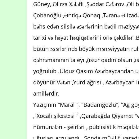
Güney, Əlirza Xələfli ,Şəddat Cəfərov ,Əli
Çobanoğlu ,Əntiqə Qonaq ,Təranə Əlizadə
bəhs edən silsilə əsərlərinin bədii məziyyə
tarixi və həyat həqiqətlərini önə çəkdilər 
bütün əsərlərində böyük mənəviyyatın ru
qəhrəmanının taleyi ,(istər qadın olsun ,i
yoğrulub .Ulduz Qasım Azərbaycandan uza
döyünür.Vətən ,Yurd ağrısı , Azərbaycan i
amillərdir.
Yazıçının "Maral ", "Badamgözlü", "Ağ göy
,"Xocalı şikəstəsi " ,Qarabağda Qiyamət "və 
nümunələri - şeirləri , publisistik məqaləl
uğurları arzulandı . Sonda müəllif yaradıc