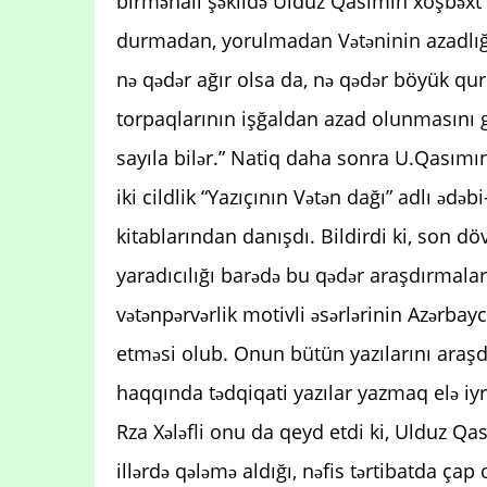
birmənalı şəkildə Ulduz Qasımın xoşbəxt 
durmadan, yorulmadan Vətəninin azadlığ
nə qədər ağır olsa da, nə qədər böyük q
torpaqlarının işğaldan azad olunmasını g
sayıla bilər.” Natiq daha sonra U.Qasımın
iki cildlik “Yazıçının Vətən dağı” adlı ədə
kitablarından danışdı. Bildirdi ki, son döv
yaradıcılığı barədə bu qədər araşdırmal
vətənpərvərlik motivli əsərlərinin Azərba
etməsi olub. Onun bütün yazılarını araşdı
haqqında tədqiqati yazılar yazmaq elə iyri
Rza Xələfli onu da qeyd etdi ki, Ulduz 
illərdə qələmə aldığı, nəfis tərtibatda ç