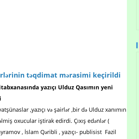
rlərinin təqdimat mərasimi keçirildi
Kitabxanasında yazıçı Ulduz Qasımın yeni
i
ünaslar ,yazıçı və şairlər ,bir də Ulduz xanımın
lmiş oxucular iştirak edirdi. Çıxış edənlər (
amov , İslam Qəribli , yazıçı- publisist Fazil