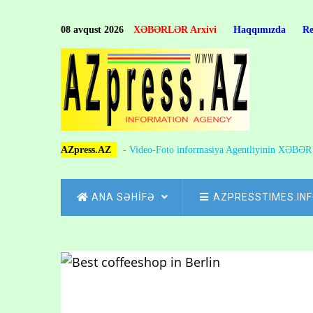
Skip
to
08 avqust 2026
XƏBƏRLƏR Arxivi
Haqqımızda
R
main
content
AZpress.AZ
- Video-Foto informasiya Agentliyinin XƏBƏ
MAIN
ANA SƏHİFƏ
AZPRESSTIMES.IN
NAVIGATION
Skip
to
Breadcrumb
main
content