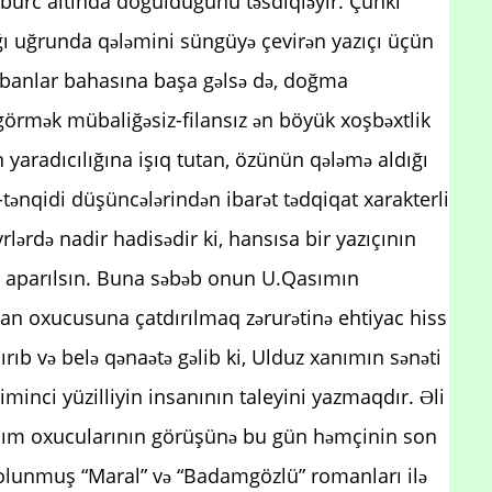
bürc altında doğulduğunu təsdiqləyir. Çünki
ı uğrunda qələmini süngüyə çevirən yazıçı üçün
urbanlar bahasına başa gəlsə də, doğma
örmək mübaliğəsiz-filansız ən böyük xoşbəxtlik
 yaradıcılığına işıq tutan, özünün qələmə aldığı
bi-tənqidi düşüncələrindən ibarət tədqiqat xarakterli
rlərdə nadir hadisədir ki, hansısa bir yazıçının
ar aparılsın. Buna səbəb onun U.Qasımın
ycan oxucusuna çatdırılmaq zərurətinə ehtiyac hiss
rıb və belə qənaətə gəlib ki, Ulduz xanımın sənəti
minci yüzilliyin insanının taleyini yazmaqdır. Əli
Qasım oxucularının görüşünə bu gün həmçinin son
ap olunmuş “Maral” və “Badamgözlü” romanları ilə