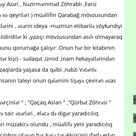
 bəy Azəri , Nəzirməmməd Zöhrablı ,Fariz
 və qeyriləri ) müəllifin Qarabağ mövzusundan
tlərini , əsərin ideya -məzmun etibarilə söykəndiyi
.Bildirdilər ki ,yazıçı mövzusundan asılı olmayaraq
hunu qorumağa çalışır .Onun hər bir kitabının
stər kişi) - sədaqət ,ümid ,inam hekayətlərindən
qlarda yaşasa da qəlbi ,nəbzi Vətənlə
nsanın taleyi onun qələmini tişəyə çevirən əsas
ərçinlər " , "Qaçaq Aslan " ,"Qürbət Zöhrəsi "
sair əsərləri , eləcə də digər yaradıcılıq
əri müzakirə olundu , müəllifə yeni yaradıcılıq
ılığını izləyən hər kəsə təşəkkürünü ifadə edən