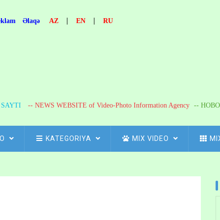
|
|
eklam
Əlaqə
AZ
EN
RU
R SAYTI
-- NEWS WEBSITE of Video-Photo Information Agency
-- НОВО
FO
KATEGORIYA
MIX VIDEO
MI