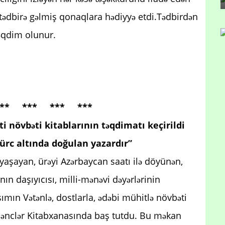
ı tədbirə gəlmiş qonaqlara hədiyyə etdi.Tədbirdən
 təqdim olunur.
** *** *** ***
 növbəti kitablarının təqdimatı keçirildi
bürc altında doğulan yazardır”
aşayan, ürəyi Azərbaycan saatı ilə döyünən,
ın daşıyıcısı, milli-mənəvi dəyərlərinin
mın Vətənlə, dostlarla, ədəbi mühitlə növbəti
Gənclər Kitabxanasında baş tutdu. Bu məkan