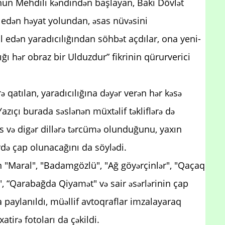
nun Mehdili kəndindən başlayan, Bakı Dövlət
edən həyat yolundan, əsas nüvəsini
il edən yaradıcılığından söhbət açdılar, ona yeni-
ığı hər obraz bir Ulduzdur” fikrinin qürurverici
qatılan, yaradıcılığına dəyər verən hər kəsə
azıçı burada səslənən müxtəlif təkliflərə də
rus və digər dillərə tərcümə olunduğunu, yaxın
rdə çap olunacağını da söylədi.
"Maral", "Badamgözlü", "Ağ göyərçinlər", "Qaçaq
i", “Qarabağda Qiyamət" və sair əsərlərinin çap
 paylanıldı, müəllif avtoqraflar imzalayaraq
tirə fotoları da çəkildi.