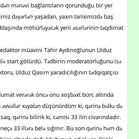
edən mənəvi bağlantıların qorunduğu bir yer
iz dəyərləri yaşadan, yaxın tariximizdə baş
addaşında möhürləyəcək yeni əsərlərinin təqdimat
 redaktor müavini Tahir Aydınoğlunun Ulduz
 ilə start götürdü. Tədbirin moderatorluğunu isə
aktoru, Ulduz Qasım yaradıcılığının tədqiqatçısı
 məlumat verərək öncə onu xoşbəxt bürc altında
 əvvəllər xəyalən düşünürdüm ki, qərinə bəlkə də
q, qərinə bilirik ki, cəmisi 33 ilin civarındadır.
ir neçə 33 illərə belə sığmır. Bu son qərinə həm də