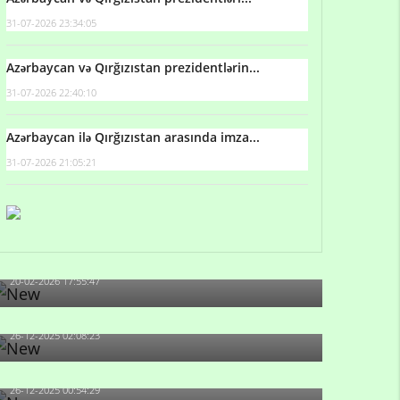
31-07-2026 23:34:05
Azərbaycan və Qırğızıstan prezidentlərin...
31-07-2026 22:40:10
Azərbaycan ilə Qırğızıstan arasında imza...
31-07-2026 21:05:21
Qulu Məhərrəmli: Sosial şəbəkələrdə söyüş niyə
artıb?
20-02-2026 17:55:47
Məni bura NAZİR GÖNDƏRİB - 1937-ci ildən
fəaliyyətdə olan və...
26-12-2025 02:08:23
-Ay qız, sən məhkəməni udmayacaqsan... Sən
bilirsən də, məni...
26-12-2025 00:54:29