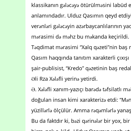
klassikanın gələcəyə ötürülməsini labüd 
anlamındadır. Ulduz Qasımın qeyd etdiyim
verənləri gələcəyin azərbaycanlılarının y
mərasimi də məhz bu məkanda keçirildi.
Təqdimat mərasimi “Xalq qəzeti”nin baş
Qasım haqqında tanıtım xarakterli çıxışı
şair-publisist, “Kredo” qəzetinin baş red
Əli Rza Xələfli yerinə yetirdi.
Ə. Xələfli xanım-yazıçı barədə təfsilatlı
doğulan insan kimi xarakterizə etdi: “Mən
yüzillərlə ölçülür. Amma rəqəmlərlə yanaşsa
Bu da faktdır ki, bəzi qərinələr bir yox, b