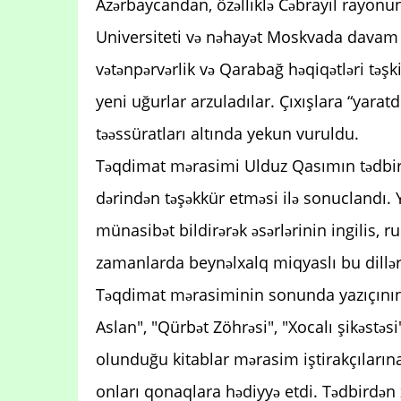
Azərbaycandan, özəlliklə Cəbrayıl rayonu
Universiteti və nəhayət Moskvada davam 
vətənpərvərlik və Qarabağ həqiqətləri təşk
yeni uğurlar arzuladılar. Çıxışlara “yaratd
təəssüratları altında yekun vuruldu.
Təqdimat mərasimi Ulduz Qasımın tədbirə 
dərindən təşəkkür etməsi ilə sonuclandı. Y
münasibət bildirərək əsərlərinin ingilis, 
zamanlarda beynəlxalq miqyaslı bu dillə
Təqdimat mərasiminin sonunda yazıçının 
Aslan", "Qürbət Zöhrəsi", "Xocalı şikəstəs
olunduğu kitablar mərasim iştirakçılarına
onları qonaqlara hədiyyə etdi. Tədbirdən xa