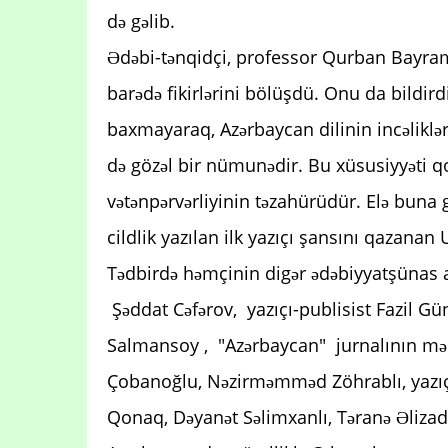
də gəlib.
Ədəbi-tənqidçi, professor Qurban Bayram
barədə fikirlərini bölüşdü. Onu da bildir
baxmayaraq, Azərbaycan dilinin incəliklə
də gözəl bir nümunədir. Bu xüsusiyyəti
vətənpərvərliyinin təzahürüdür. Elə buna 
cildlik yazılan ilk yazıçı şansını qazana
Tədbirdə həmçinin digər ədəbiyyatşünas al
Şəddat Cəfərov, yazıçı-publisist Fazil Gün
Salmansoy , "Azərbaycan" jurnalının məsul
Çobanoğlu, Nəzirməmməd Zöhrablı, yazıç
Qonaq, Dəyanət Səlimxanlı, Təranə Əlizadə