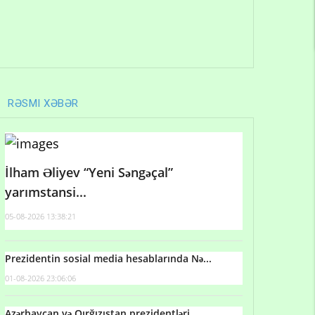
RƏSMI XƏBƏR
İlham Əliyev “Yeni Səngəçal”
yarımstansi...
05-08-2026 13:38:21
Prezidentin sosial media hesablarında Nə...
01-08-2026 23:06:06
Azərbaycan və Qırğızıstan prezidentləri...