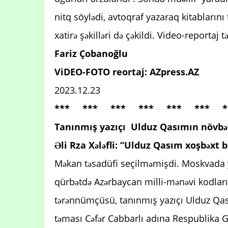
nitq söylədi, avtoqraf yazaraq kitabların
xatirə şəkilləri də çəkildi. Video-reportaj
Fariz Çobanoğlu
ViDEO-FOTO reortaj: AZpress.AZ
2023.12.23
*** *** *** *** *** *** *
Tanınmış yazıçı Ulduz Qasımın növbəti
Əli Rza Xələfli: “Ulduz Qasım xoşbəxt 
Məkan təsadüfi seçilməmişdi. Moskvada y
qürbətdə Azərbaycan milli-mənəvi kodların
tərənnümçüsü, tanınmış yazıçı Ulduz Qası
təması Cəfər Cabbarlı adına Respublika 