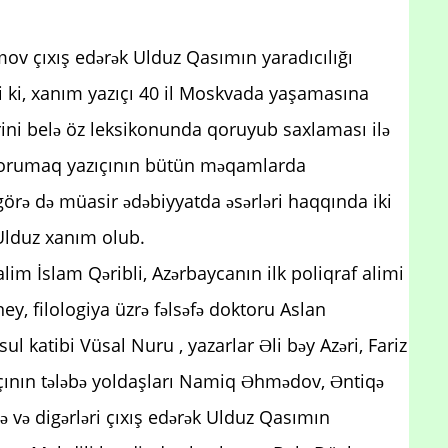
ov çıxış edərək Ulduz Qasımın yaradıcılığı
di ki, xanım yazıçı 40 il Moskvada yaşamasına
rini belə öz leksikonunda qoruyub saxlaması ilə
 qorumaq yazıçının bütün məqamlarda
görə də müasir ədəbiyyatda əsərləri haqqında iki
n Ulduz xanım olub.
im İslam Qəribli, Azərbaycanın ilk poliqraf alimi
ey, filologiya üzrə fəlsəfə doktoru Aslan
 katibi Vüsal Nuru , yazarlar Əli bəy Azəri, Fariz
ının tələbə yoldaşları Namiq Əhmədov, Əntiqə
 və digərləri çıxış edərək Ulduz Qasımın