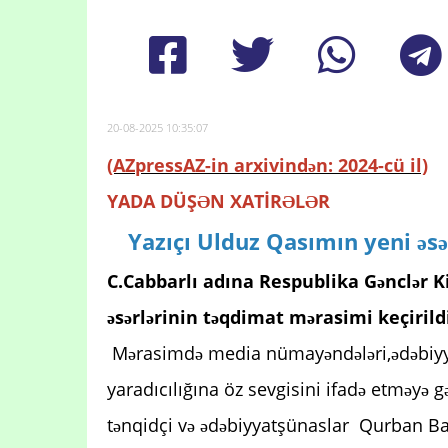
20-08-2025 10:35:07
(AZpressAZ-in arxivindən: 2024-cü il)
YADA DÜŞƏN XATİRƏLƏR
Yazıçı Ulduz Qasımın yeni əsə
C.Cabbarlı adına Respublika Gənclər 
əsərlərinin təqdimat mərasimi keçirild
Mərasimdə media nümayəndələri,ədəbiyyatş
yaradıcılığına öz sevgisini ifadə etməyə gə
tənqidçi və ədəbiyyatşünaslar Qurban Bayr