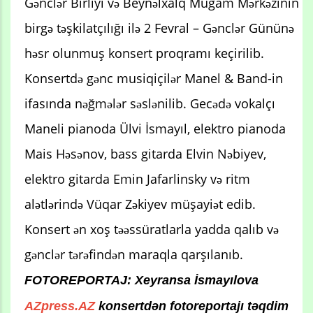
Gənclər Birliyi və Beynəlxalq Muğam Mərkəzinin
birgə təşkilatçılığı ilə 2 Fevral – Gənclər Gününə
həsr olunmuş konsert proqramı keçirilib.
Konsertdə gənc musiqiçilər Manel & Band-in
ifasında nəğmələr səslənilib. Gecədə vokalçı
Maneli pianoda Ülvi İsmayıl, elektro pianoda
Mais Həsənov, bass gitarda Elvin Nəbiyev,
elektro gitarda Emin Jafarlinsky və ritm
alətlərində Vüqar Zəkiyev müşayiət edib.
Konsert ən xoş təəssüratlarla yadda qalıb və
gənclər tərəfindən maraqla qarşılanıb.
FOTOREPORTAJ: Xeyransa İsmayılova
AZpress.AZ
konsertdən fotoreportajı təqdim