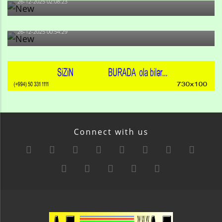
26-12-2025 02:08:23
-Ay qız, sən məhkəməni udmayacaqsan... Sən bilirsən
də, məni...
26-12-2025 00:54:29
Connect with us