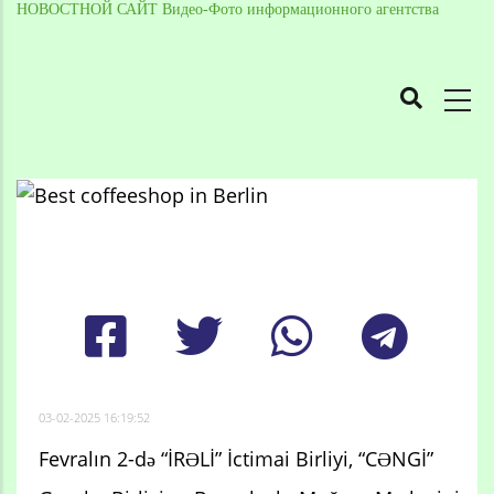
НОВОСТНОЙ САЙТ Видео-Фото информационного агентства
MAIN
NAVIGATION
Skip
to
Breadcrumb
main
content
03-02-2025 16:19:52
Fevralın 2-də “İRƏLİ” İctimai Birliyi, “CƏNGİ”