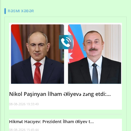
RƏSMI XƏBƏR
Nikol Paşinyan İlham Əliyevə zəng etdi:...
08-08-2026 19:33:49
Hikmət Hacıyev: Prezident İlham Əliyev t...
08-08-2026 15:45:44