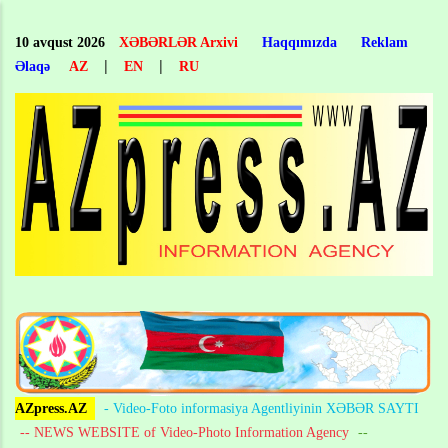
Skip
to
10 avqust 2026
XƏBƏRLƏR Arxivi
Haqqımızda
Reklam
main
|
|
Əlaqə
AZ
EN
RU
content
AZpress.AZ
- Video-Foto informasiya Agentliyinin XƏBƏR SAYTI
-- NEWS WEBSITE of Video-Photo Information Agency
--