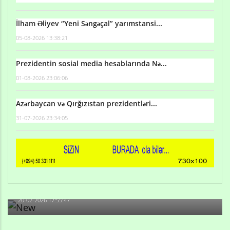
İlham Əliyev “Yeni Səngəçal” yarımstansi...
05-08-2026 13:38:21
Prezidentin sosial media hesablarında Nə...
01-08-2026 23:06:06
Azərbaycan və Qırğızıstan prezidentləri...
31-07-2026 23:34:05
Qulu Məhərrəmli: Sosial şəbəkələrdə söyüş niyə artıb?
20-02-2026 17:55:47
Məni bura NAZİR GÖNDƏRİB - 1937-ci ildən fəaliyyətdə
olan və...