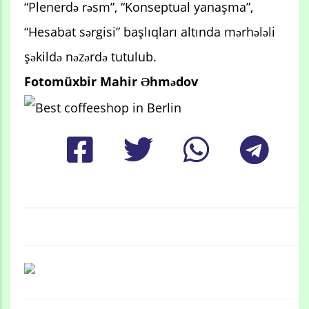
“Plenerdə rəsm”, “Konseptual yanaşma”,
“Hesabat sərgisi” başlıqları altında mərhələli
şəkildə nəzərdə tutulub.
Fotomüxbir Mahir Əhmədov