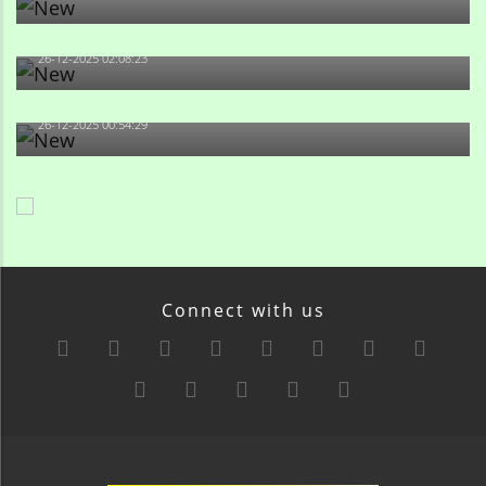
Məni bura NAZİR GÖNDƏRİB - 1937-ci ildən fəaliyyətdə
olan və...
26-12-2025 02:08:23
-Ay qız, sən məhkəməni udmayacaqsan... Sən bilirsən
də, məni...
26-12-2025 00:54:29
Connect with us