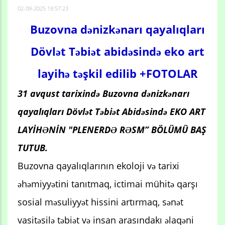
02-09-2025 19:57:23
Buzovna dənizkənarı qayalıqları
Dövlət Təbiət abidəsində eko art
layihə təşkil edilib +FOTOLAR
31 avqust tarixində Buzovna dənizkənarı
qayalıqları Dövlət Təbiət Abidəsində
EKO ART
LAYİHƏNİN "PLENERDƏ RƏSM” BÖLÜMÜ BAŞ
TUTUB.
Buzovna qayalıqlarının ekoloji və tarixi
əhəmiyyətini tanıtmaq, ictimai mühitə qarşı
sosial məsuliyyət hissini artırmaq, sənət
vasitəsilə təbiət və insan arasındakı əlaqəni