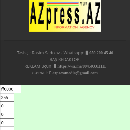
Təsisçi: Rasim Sadıxov - Whatsapp:
050 200 45 40
BAŞ REDAKTOR:
REKLAM üçün:
https://wa.me/994503311111
e-email:
azpressmedia@gmail.com