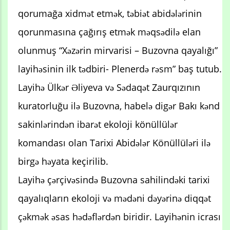
qorumağa xidmət etmək, təbiət abidələrinin
qorunmasına çağırış etmək məqsədilə elan
olunmuş “Xəzərin mirvarisi – Buzovna qayalığı”
layihəsinin ilk tədbiri- Plenerdə rəsm” baş tutub.
Layihə Ülkər Əliyeva və Sədaqət Zaurqızının
kuratorluğu ilə Buzovna, habelə digər Bakı kənd
sakinlərindən ibarət ekoloji könüllülər
komandası olan Tarixi Abidələr Könüllüləri ilə
birgə həyata keçirilib.
Layihə çərçivəsində Buzovna sahilindəki tarixi
qayalıqların ekoloji və mədəni dəyərinə diqqət
çəkmək əsas hədəflərdən biridir. Layihənin icrası