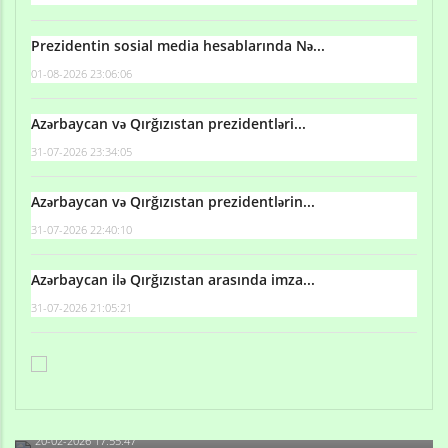
Prezidentin sosial media hesablarında Nə...
01-08-2026 23:06:06
Azərbaycan və Qırğızıstan prezidentləri...
31-07-2026 23:34:05
Azərbaycan və Qırğızıstan prezidentlərin...
31-07-2026 22:40:10
Azərbaycan ilə Qırğızıstan arasında imza...
31-07-2026 21:05:21
Qulu Məhərrəmli: Sosial şəbəkələrdə söyüş niyə artıb?
20-02-2026 17:55:47