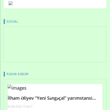
SOCIAL
RƏSMI XƏBƏR
İlham Əliyev “Yeni Səngəçal” yarımstansi...
05-08-2026 13:38:21