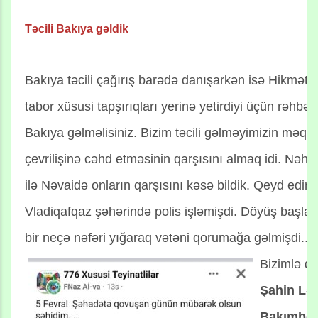
Təcili Bakıya gəldik
Bakıya təcili çağırış barədə danışarkən isə Hikmət 
tabor xüsusi tapşırıqları yerinə yetirdiyi üçün rəhbərli
Bakıya gəlməlisiniz. Bizim təcili gəlməyimizin məq
çevrilişinə cəhd etməsinin qarşısını almaq idi. Nəhay
ilə Nəvaidə onların qarşısını kəsə bildik. Qeyd edim
Vladiqafqaz şəhərində polis işləmişdi. Döyüş başlaya
bir neçə nəfəri yığaraq vətəni qorumağa gəlmişdi...
Bizimlə d
Şahin Lət
Bakımbeto