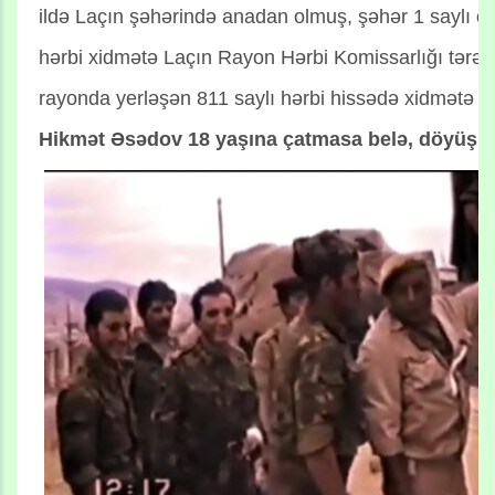
ildə Laçın şəhərində anadan olmuş, şəhər 1 saylı ort
hərbi xidmətə Laçın Rayon Hərbi Komissarlığı tərəf
rayonda yerləşən 811 saylı hərbi hissədə xidmətə b
Hikmət Əsədov 18 yaşına çatmasa belə, döyüş po