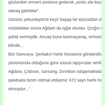
gözlənilən erməni postuna gedərək, postu ələ keçirib
olaraq gətiriblər”.
Sözünü yekunlaşdırıb keçir başqa bir epizoddan dan
müddətdən sonra Ağdam da işğal olundu. Qızğın dö
şəhid vermişdik. Ancaq buna baxmayaraq, erməni dəs
bilirdik...
Bizi Gəncəyə, Şerbakın hərbi hissəsinə göndərdilər.
yönümündə olduğuna görə xüsusi tapşırıqlar verilird
Ağdərə, Çıldıran, Sərsəng, Dırınbon istiqamətində 
qələbədə bizim xidmət etdiyimiz 472 saylı hərbi hiss
olmuşdur...”