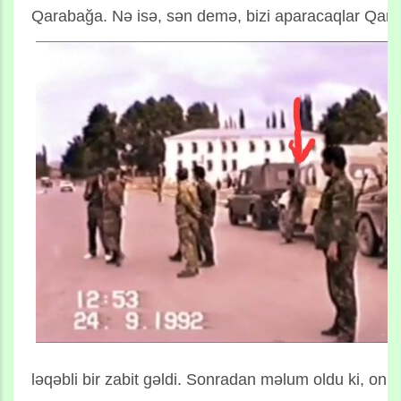
Qarabağa. Nə isə, sən demə, bizi aparacaqlar Qara
ləqəbli bir zabit gəldi. Sonradan məlum oldu ki, onun