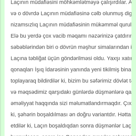
Laçının müdafiəsini möhkəmlətməyə çalışırdılar. Anc
və o dövrdə Laçının müdafiəsinə cəlb olunmuş digər
nizamsızlıq Laçının müdafiəsinin mükəmməl qurulmas
Elə bu yerdə çox vacib məqamı nəzərinizə çatdırım 
səbəblərindən biri o dövrün məşhur simalarından ibar
Laçına təbliğat üçün göndərilməsi oldu. Yaxşı xatırl
qonaqları İşıq İdarəsinin yanında yeni tikilmiş bina
toplayaraq bildirdilər ki, bizim bu səfərimiz dövlət tə
və məqsədimiz qarşıdakı günlərdə düşmənlərə qarşı 
əməliyyat haqqında sizi məlumatlandırmaqdır. Çıxış
ki, şəhərin boşaldılması ən doğru variantdır. Hətta, b
etdilər ki, Laçın boşaldıqdan sonra düşmənlər Laçı