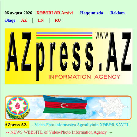
Skip
to
06 avqust 2026
XƏBƏRLƏR Arxivi
Haqqımızda
Reklam
main
|
|
Əlaqə
AZ
EN
RU
content
AZpress.AZ
- Video-Foto informasiya Agentliyinin XƏBƏR SAYTI
-- NEWS WEBSITE of Video-Photo Information Agency
--