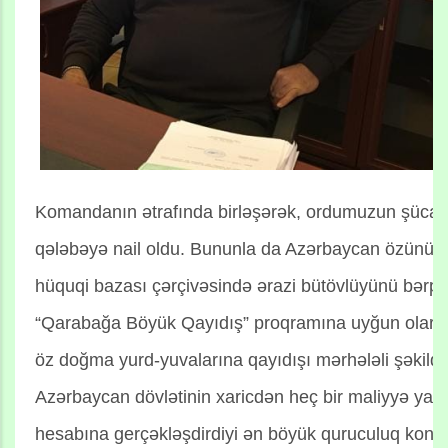
Komandanın ətrafında birləşərək, ordumuzun şücaə
qələbəyə nail oldu. Bununla da Azərbaycan özünün 
hüquqi bazası çərçivəsində ərazi bütövlüyünü bərpa 
“Qarabağa Böyük Qayıdış” proqramına uyğun olara
öz doğma yurd-yuvalarına qayıdışı mərhələli şəkildə 
Azərbaycan dövlətinin xaricdən heç bir maliyyə yar
hesabına gerçəkləşdirdiyi ən böyük quruculuq konse