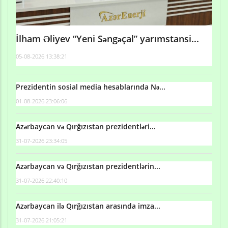
İlham Əliyev “Yeni Səngəçal” yarımstansi...
05-08-2026 13:38:21
Prezidentin sosial media hesablarında Nə...
01-08-2026 23:06:06
Azərbaycan və Qırğızıstan prezidentləri...
31-07-2026 23:34:05
Azərbaycan və Qırğızıstan prezidentlərin...
31-07-2026 22:40:10
Azərbaycan ilə Qırğızıstan arasında imza...
31-07-2026 21:05:21