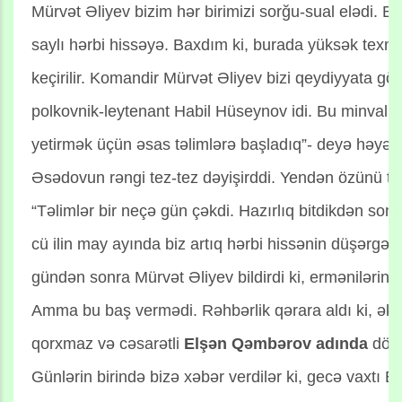
Mürvət Əliyev bizim hər birimizi sorğu-sual elədi. Bi
saylı hərbi hissəyə. Baxdım ki, burada yüksək texnika
keçirilir. Komandir Mürvət Əliyev bizi qeydiyyata g
polkovnik-leytenant Habil Hüseynov idi. Bu minvalla 
yetirmək üçün əsas təlimlərə başladıq”- deyə həyə
Əsədovun rəngi tez-tez dəyişirddi. Yendən özünü t
“Təlimlər bir neçə gün çəkdi. Hazırlıq bitdikdən s
cü ilin may ayında biz artıq hərbi hissənin düşərgəs
gündən sonra Mürvət Əliyev bildirdi ki, ermənilərin
Amma bu baş vermədi. Rəhbərlik qərara aldı ki, ək
qorxmaz və cəsarətli
Elşən Qəmbərov adında
döyü
Günlərin birində bizə xəbər verdilər ki, gecə vaxtı 