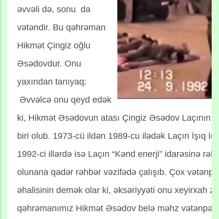
əvvəli də, sonu da
vətəndir. Bu qəhrəman
Hikmət Çingiz oğlu
Əsədovdur. Onu
yaxından tanıyaq:
Əvvəlcə onu qeyd edək
ki, Hikmət Əsədovun atası Çingiz Əsədov Laçının ən 
biri olub. 1973-cü ildən 1989-cu ilədək Laçın İşıq İda
1992-ci illərdə isə Laçın “Kənd enerji” idarəsinə rəhb
olunana qədər rəhbər vəzifədə çalışıb. Çox vətənpə
əhalisinin demək olar ki, əksəriyyəti onu xeyirxah ziy
qəhrəmanımız Hikmət Əsədov belə məhz vətənpərvər