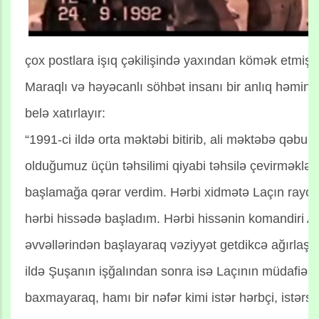
çox postlara işıq çəkilişində yaxından kömək etmiş
Maraqlı və həyəcanlı söhbət insanı bir anlıq həmin 
belə xatırlayır:
“1991-ci ildə orta məktəbi bitirib, ali məktəbə qəbul
olduğumuz üçün təhsilimi qiyabi təhsilə çevirməklə,
başlamağa qərar verdim. Hərbi xidmətə Laçın rayo
hərbi hissədə başladım. Hərbi hissənin komandiri Arif
əvvəllərindən başlayaraq vəziyyət getdikcə ağırlaş
ildə Şuşanın işğalından sonra isə Laçının müdafiəs
baxmayaraq, hamı bir nəfər kimi istər hərbçi, istərsə