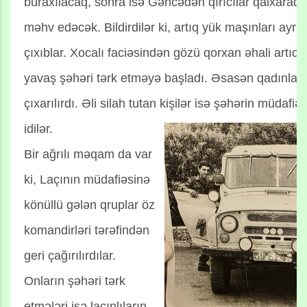
buraxılacaq, sonra isə Gəncədən qırıcılar qalxaraq
məhv edəcək. Bildirdilər ki, artıq yük maşınları ayrı
çıxıblar. Xocalı faciəsindən gözü qorxan əhali artı
yavaş şəhəri tərk etməyə başladı. Əsasən qadınlar, 
çıxarılırdı. Əli silah tutan kişilər isə şəhərin müdaf
idilər.
Bir ağrılı məqam da var
ki, Laçının müdafiəsinə
könüllü gələn qruplar öz
komandirləri tərəfindən
geri çağırılırdılar.
Onların şəhəri tərk
etmələri isə laçınlıların