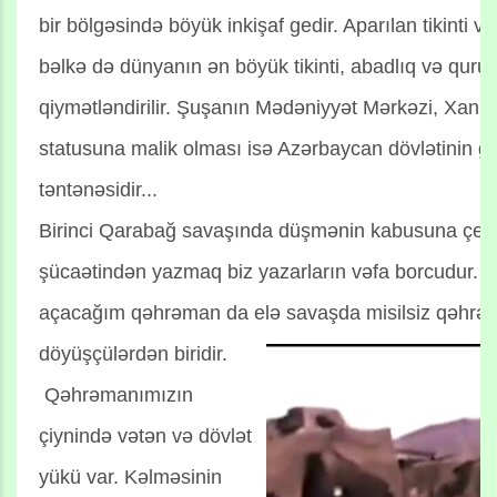
bir bölgəsində böyük inkişaf gedir. Aparılan tikinti v
bəlkə də dünyanın ən böyük tikinti, abadlıq və qurucu
qiymətləndirilir. Şuşanın Mədəniyyət Mərkəzi, Xan
statusuna malik olması isə Azərbaycan dövlətinin gü
təntənəsidir...
Birinci Qarabağ savaşında düşmənin kabusuna çevr
şücaətindən yazmaq biz yazarların vəfa borcudur.
açacağım qəhrəman da elə savaşda misilsiz qəhrə
döyüşçülərdən biridir.
Qəhrəmanımızın
çiynində vətən və dövlət
yükü var. Kəlməsinin