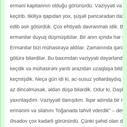
erməni kapitannın olduğu görünürdü. Vəziyyəti və ə
keçirib, tikiliyə qapıdan yox, şüşəli pəncərədən daxil
edib əsir götürdük. Çox ehtiyatlı davranmalı idik. 
ermənilər duyuq düşmüşdülər. Bir anın içində hər şe
Ermənilər bizi mühasirəyə aldılar. Zamanında qərar 
götürə bilərdilər. Bu baxımdan vəziyyəti dəyərləndi
keçdik və mühasirəni yarıb ərazidən uzaqlaşa bildik
keçmişdik. Neçə gün idi ki, ac-susuz yollardaydıq. Ta
az dincəlməsək, əldən düşə bilərdik. Odur ki, Daşk
yaxınlaşdım. Vəziyyəti danışdım. İlqar adında bir nə
ermənini və silahını Toğanada təhvil vderdik” – deyə
Əsədov çox kədərli görünürdü. Çünki şəhid olan döy