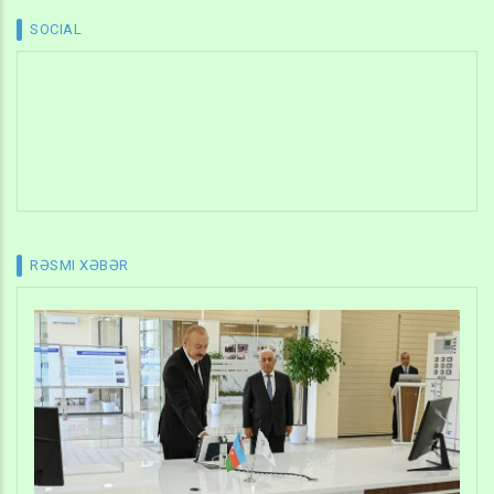
SOCIAL
RƏSMI XƏBƏR