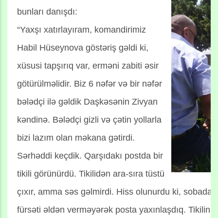
bunları danışdı:
“Yaxşı xatırlayıram, komandirimiz
Habil Hüseynova göstəriş gəldi ki,
xüsusi tapşırıq var, erməni zabiti əsir
götürülməlidir. Biz 6 nəfər və bir nəfər
bələdçi ilə gəldik Daşkəsənin Zivyan
kəndinə. Bələdçi gizli və çətin yollarla
bizi lazım olan məkana gətirdi.
Sərhəddi keçdik. Qarşıdakı postda bir
tikili görünürdü. Tikilidən ara-sıra tüstü
çıxır, amma səs gəlmirdi. Hiss olunurdu ki, sobada 
fürsəti əldən verməyərək posta yaxınlaşdıq. Tikilini