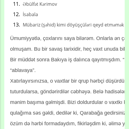
Əbülfət Kərimov
İsabala
Mübariz (şəhid) kimi döyüşçüləri qeyd etməmək haq
Ümumiyyətlə, çoxlarını saya bilərəm. Onlarla ən çəti
olmuşam. Bu bir savaş tarixidir, heç vaxt unuda bil
Bir müddət sonra Bakıya iş dalınca qayıtmışdım. “
“ablavaya”.
Xatırlayırsınızsa, o vaxtlar bir qrup hərbçi düşürdü 
tuturdularsa, göndərirdilər cəbhəyə. Belə hadisələr
mənim başıma gəlmişdi. Bizi doldurdular o vaxtkı kö
qulağıma səs gəldi, dedilər ki, Qarabağa gedirsiniz.
özüm də hərbi formadaydım, fikirləşdim ki, əlimə y