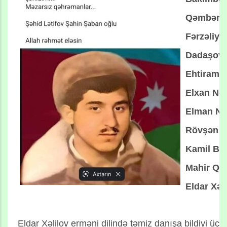
Qəmbərov
Fərzəliye
Dadaşov 
Ehtiram 
Elxan Nəs
Elman Nəs
Rövşən H
Kamil Bax
Mahir Qul
Eldar Xəl
Eldar Xəlilov erməni dilində təmiz danışa bildiyi üç