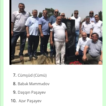
Cümşüd (Cümü)
Babək Məmmədov
Daşqın Paşayev
Azər Paşayev