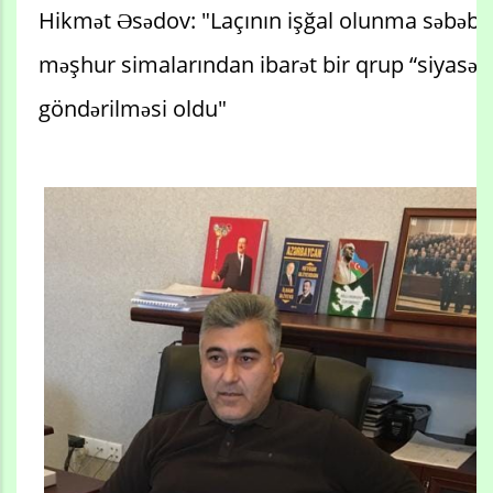
Hikmət Əsədov: "Laçının işğal olunma səbəblə
məşhur simalarından ibarət bir qrup “siyasətç
göndərilməsi oldu"