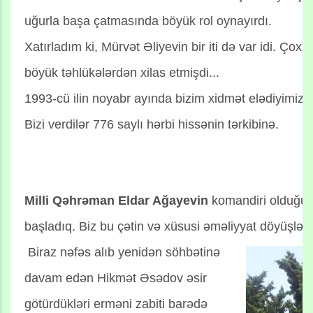
uğurla başa çatmasında böyük rol oynayırdı.
Xatırladım ki, Mürvət Əliyevin bir iti də var idi. Çox ya
böyük təhlükələrdən xilas etmişdi...
1993-cü ilin noyabr ayında bizim xidmət elədiyimiz 47
Bizi verdilər 776 saylı hərbi hissənin tərkibinə.
Milli Qəhrəman Eldar Ağayevin
komandiri olduğu 
başladıq. Biz bu çətin və xüsusi əməliyyat döyüşlərin
Biraz nəfəs alıb yenidən söhbətinə
davam edən Hikmət Əsədov əsir
götürdükləri erməni zabiti barədə