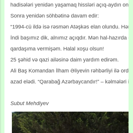
hadisələri yenidən yaşamaq hissləri açıq-aydın onu
Sonra yenidən söhbətinə davam edir:
“1994-cü ildə isə rəsmən Atəşkəs elan olundu. Hərb
İndi başımız dik, alnımız açıqdır. Mən hal-hazırda ö
qardaşıma vermişəm. Halal xoşu olsun!
25 şəhid və qazi ailəsinə daim yardım edirəm.
Ali Baş Komandan İlham Əliyevin rəhbərliyi ilə or
azad elədi. “Qarabağ Azərbaycandır!” – kəlmələri ilə
Subut Mehdiyev