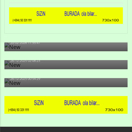
Qulu Məhərrəmli: Sosial şəbəkələrdə söyüş niyə artıb?
20-02-2026 17:55:47
Məni bura NAZİR GÖNDƏRİB - 1937-ci ildən fəaliyyətdə
olan və...
26-12-2025 02:08:23
-Ay qız, sən məhkəməni udmayacaqsan... Sən bilirsən
də, məni...
26-12-2025 00:54:29