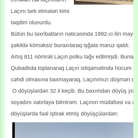
Laçını tərk etmələri kimi
təqdim olunurdu.
Bütün bu təxribatların nəticəsində 1992-ci ilin may a
şəkildə köməksiz buraxılaraq işğala məruz qaldı.
Artıq 811 nömrəli Laçın polku ləğv edilmişdi. Buna b
Qubadlıda toplanaraq Laçın istiqamətində hücum pla
cəhdi olmasına baxmayaraq, Laçınımızı düşmən qüv
O döyüşlərdən 32 il keçib. Bu baxımdan döyüş yol
soyadını xatırlaya bilmirəm. Laçının müdafiəsi və
döyüşlərdə fəal iştirak etmiş döyüşçülərdən: