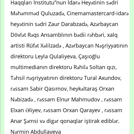
Haqqları İnstitutu”nun İdarə Heyətinin sədri
Məhəmməd Quluzadə, Cinemamastercard-idarə
heyətinin sədri Zaur Darabzadə, Azərbaycan
Dövlət Rəqs Ansamblının bədii rəhbəri, xalq
artisti Rüfət Xəlilzadə , Azərbaycan Nəşriyyatının
direktoru Leyla Qulaliyeva, Çaşıoğlu
multimedianın direktoru Rəhilə Soltan qızı,
Təhsil nəşriyyatının direktoru Tural Axundov,
rəssam Sabir Qasımov, heykəltaraş Orxan
Nəbizadə , rəssam Elnur Mahmudov , rəssam
Elxan Əliyev, rəssam Orxan Qarayev , rəssam
Anar Şəmsi və digər qonaqlar iştirak ediblər.
Nərmin Abdullayeva