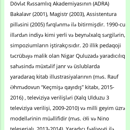
Dövlət Rəssamlıq Akademiyasının (ADRA)
Bakalavr (2001), Magistr (2003), Assistentura
pilləsini (2005) fərqlənmə ilə bitirmişdir. 1990-cu
illərdən indiyə kimi yerli və beynəlxalq sərgilərin,
simpoziumların iştirakçısıdır. 20 illik pedaqoji
təcrübəyə malik olan Nigar Quluzadə yaradıcılıq
sahəsində müxtəlif janr və üslublarda
yaradaraq kitab illustrasiyalarının (məs. Rauf
Əhmədovun “Keçmişə qayıdış” kitabı, 2015-
2016) , televiziya verilişləri (Xalq Ulduzu 3
televiziya verilişi, 2009-2010) və milli geyim üzrə
modellərinin müəllifidir (məs. Əli və Nino
teleserialı, 2013-2014). Yaradıcı fəaliyyəti ilə