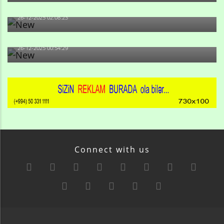
olan və...
26-12-2025 02:08:23
-Ay qız, sən məhkəməni udmayacaqsan... Sən bilirsən
də, məni...
26-12-2025 00:54:29
Connect with us