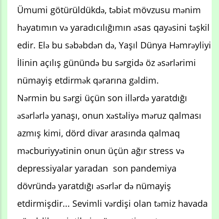
Ümumi götürüldükdə, təbiət mövzusu mənim
həyatımın və yaradıcılığımın əsas qayəsini təşkil
edir. Elə bu səbəbdən də, Yaşıl Dünya Həmrəyliyi
İlinin açılış günündə bu sərgidə öz əsərlərimi
nümayiş etdirmək qərarına gəldim.
Nərmin bu sərgi üçün son illərdə yaratdığı
əsərlərlə yanaşı, onun xəstəliyə məruz qalması
azmış kimi, dörd divar arasında qalmaq
məcburiyyətinin onun üçün ağır stress və
depressiyalar yaradan son pandemiya
dövründə yaratdığı əsərlər də nümayiş
etdirmişdir... Sevimli vərdişi olan təmiz havada