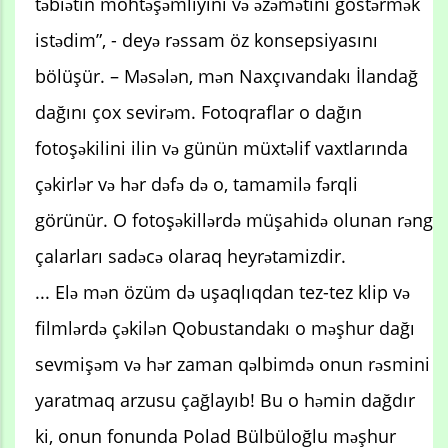
təbiətin möhtəşəmliyini və əzəmətini göstərmək
istədim”, - deyə rəssam öz konsepsiyasını
bölüşür. – Məsələn, mən Naxçıvandakı İlandağ
dağını çox sevirəm. Fotoqraflar o dağın
fotoşəkilini ilin və günün müxtəlif vaxtlarında
çəkirlər və hər dəfə də o, tamamilə fərqli
görünür. O fotoşəkillərdə müşahidə olunan rəng
çalarları sadəcə olaraq heyrətamizdir.
... Elə mən özüm də uşaqlıqdan tez-tez klip və
filmlərdə çəkilən Qobustandakı o məşhur dağı
sevmişəm və hər zaman qəlbimdə onun rəsmini
yaratmaq arzusu çağlayıb! Bu o həmin dağdır
ki, onun fonunda Polad Bülbüloğlu məşhur