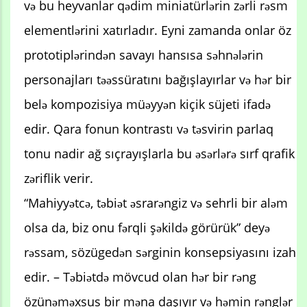
və bu heyvanlar qədim miniatürlərin zərli rəsm
elementlərini xatırladır. Eyni zamanda onlar öz
prototiplərindən savayı hansısa səhnələrin
personajları təəssüratını bağışlayırlar və hər bir
belə kompozisiya müəyyən kiçik süjeti ifadə
edir. Qara fonun kontrastı və təsvirin parlaq
tonu nadir ağ sıçrayışlarla bu əsərlərə sırf qrafik
zəriflik verir.
“Mahiyyətcə, təbiət əsrarəngiz və sehrli bir aləm
olsa da, biz onu fərqli şəkildə görürük” deyə
rəssam, sözügedən sərginin konsepsiyasını izah
edir. – Təbiətdə mövcud olan hər bir rəng
özünəməxsus bir məna daşıyır və həmin rənglər