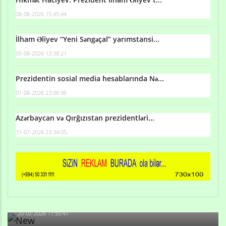
08-08-2026 15:45:44
İlham Əliyev “Yeni Səngəçal” yarımstansi...
05-08-2026 13:38:21
Prezidentin sosial media hesablarında Nə...
01-08-2026 23:06:06
Azərbaycan və Qırğızıstan prezidentləri...
31-07-2026 23:34:05
Qulu Məhərrəmli: Sosial şəbəkələrdə söyüş niyə artıb?
20-02-2026 17:55:47
Məni bura NAZİR GÖNDƏRİB - 1937-ci ildən fəaliyyətdə