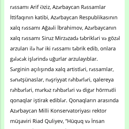
rəssamı Arif Əziz, Azərbaycan Rəssamlar
İttifaqının katibi, Azərbaycan Respublikasının
xalq rəssamı Ağaəli İbrahimov, Azərbaycanın
xalq rəssamı Siruz Mirzəzadə təbrikləri və gözəl
arzuları ilə hər iki rəssamı təbrik edib, onlara
gələcək işlərində uğurlar arzulayıblar.
Sərginin açılışında xalq artistləri, rəssamlar,
sənətşünaslar, nəşriyyat rəhbərləri, qalereya
rəhbərləri, mərkəz rəhbərləri və digər hörmətli
qonaqlar iştirak ediblər. Qonaqların arasında
Azərbaycan Milli Konservatoriyası rektor
müşaviri Riad Quliyev, “Hüquq və İnsan