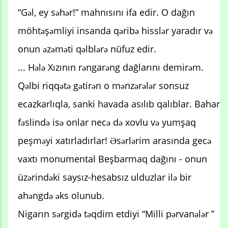
“Gəl, ey səhər!” mahnısını ifa edir. O dağın
möhtəşəmliyi insanda qəribə hisslər yaradır və
onun əzəməti qəlblərə nüfuz edir.
... Hələ Xızının rəngarəng dağlarını demirəm.
Qəlbi riqqətə gətirən o mənzərələr sonsuz
ecazkarlıqla, sanki havada asılıb qalıblar. Bahar
fəslində isə onlar necə də xovlu və yumşaq
peşməyi xatırladırlar! Əsərlərim arasında gecə
vaxtı monumental Beşbarmaq dağını - onun
üzərindəki saysız-hesabsız ulduzlar ilə bir
ahəngdə əks olunub.
Nigarın sərgidə təqdim etdiyi “Milli pərvanələr ”