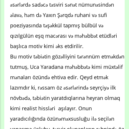
əsərlərdə sadəcə təsviri sənət nümunəsindən
əlavə, həm də Yaxın Şərqdə ruhani və sufi
poeziyasında təşəkkül tapmış bülbül və
qızılgülün eşq macərası və məhəbbət etüdləri
başlıca motiv kimi əks etdirilir.
Bu motiv təbiətin gözəlliyini tərənnüm etməkdən
tutmuş, Uca Yaradana məhəbbətə kimi müxtəlif
mənaları özündə ehtiva edir. Qeyd etmək
lazımdır ki, rəssam öz əsərlərində seyrçiyə ilk
növbədə, təbiətin yaratdıqlarına heyran olmaq
kimi realist hissləri aşılayır. Onun
yaradıcılığında özünəməxsusluğu ilə seçilən
yanaşma üslubu, təsvir olunanların rəhnində öz