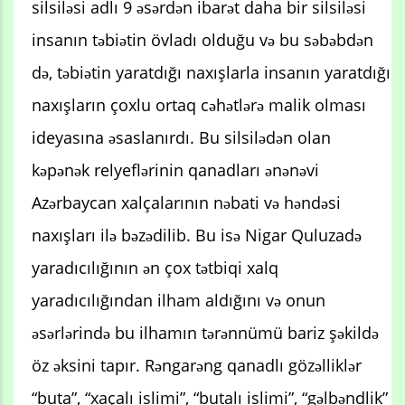
silsiləsi adlı 9 əsərdən ibarət daha bir silsiləsi
insanın təbiətin övladı olduğu və bu səbəbdən
də, təbiətin yaratdığı naxışlarla insanın yaratdığı
naxışların çoxlu ortaq cəhətlərə malik olması
ideyasına əsaslanırdı. Bu silsilədən olan
kəpənək relyeflərinin qanadları ənənəvi
Azərbaycan xalçalarının nəbati və həndəsi
naxışları ilə bəzədilib. Bu isə Nigar Quluzadə
yaradıcılığının ən çox tətbiqi xalq
yaradıcılığından ilham aldığını və onun
əsərlərində bu ilhamın tərənnümü bariz şəkildə
öz əksini tapır. Rəngarəng qanadlı gözəlliklər
“buta”, “xaçalı islimi”, “butalı islimi”, “gəlbəndlik”