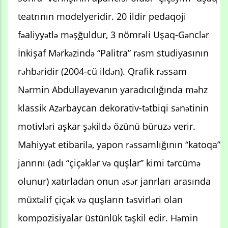
teatrının modelyeridir. 20 ildir pedaqoji
fəaliyyətlə məşğuldur, 3 nömrəli Uşaq-Gənclər
İnkişaf Mərkəzində “Palitra” rəsm studiyasının
rəhbəridir (2004-cü ildən). Qrafik rəssam
Nərmin Abdullayevanın yaradıcılığında məhz
klassik Azərbaycan dekorativ-tətbiqi sənətinin
motivləri aşkar şəkildə özünü büruzə verir.
Mahiyyət etibarilə, yapon rəssamlığının “katoqa”
janrını (adı “çiçəklər və quşlar” kimi tərcümə
olunur) xatırladan onun əsər janrları arasında
müxtəlif çiçək və quşların təsvirləri olan
kompozisiyalar üstünlük təşkil edir. Həmin