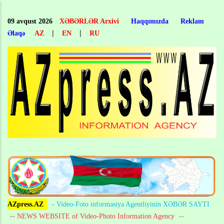
Skip
to
09 avqust 2026
XƏBƏRLƏR Arxivi
Haqqımızda
Reklam
main
|
|
Əlaqə
AZ
EN
RU
content
AZpress.AZ
- Video-Foto informasiya Agentliyinin XƏBƏR SAYTI
-- NEWS WEBSITE of Video-Photo Information Agency
--