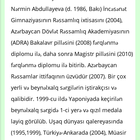
Nərmin Abdullayeva (d. 1986, Bakı) İncəsənət
Gimnaziyasının Rəssamlıq ixtisasını (2004),
Azərbaycan Dövlət Rəssamlıq Akademiyasının
(ADRA) Bakalavr pilləsini (2008) fərqlənmə
diplomu ilə, daha sonra Magistr pilləsini (2010)
fərqlənmə diplomu ilə bitirib. Azərbaycan
Rəssamlar ittifaqının üzvüdür (2007). Bir çox
yerli və beynəlxalq sərgilərin iştirakçısı və
qalibidir. 1999-cu ildə Yaponiyada keçirilən
beynəlxalq sərgidə 1-ci yerə və qızıl medala
layiq görülüb. Uşaq dünyası qalereyasında
(1995,1999), Türkiyə-Ankarada (2004), Müasir