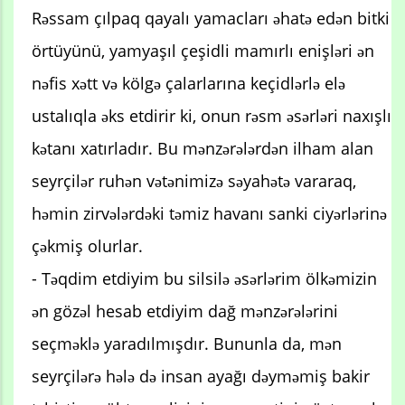
Rəssam çılpaq qayalı yamacları əhatə edən bitki
örtüyünü, yamyaşıl çeşidli mamırlı enişləri ən
nəfis xətt və kölgə çalarlarına keçidlərlə elə
ustalıqla əks etdirir ki, onun rəsm əsərləri naxışlı
kətanı xatırladır. Bu mənzərələrdən ilham alan
seyrçilər ruhən vətənimizə səyahətə vararaq,
həmin zirvələrdəki təmiz havanı sanki ciyərlərinə
çəkmiş olurlar.
- Təqdim etdiyim bu silsilə əsərlərim ölkəmizin
ən gözəl hesab etdiyim dağ mənzərələrini
seçməklə yaradılmışdır. Bununla da, mən
seyrçilərə hələ də insan ayağı dəyməmiş bakir