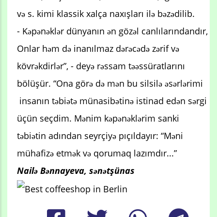
və s. kimi klassik xalça naxışları ilə bəzədilib.
- Kəpənəklər dünyanın ən gözəl canlılarındandır,
Onlar həm də inanılmaz dərəcədə zərif və
kövrəkdirlər”, - deyə rəssam təəssüratlarını
bölüşür. “Ona görə də mən bu silsilə əsərlərimi
insanın təbiətə münasibətinə istinad edən sərgi
üçün seçdim. Mənim kəpənəklərim sanki
təbiətin adından seyrçiyə pıçıldayır: “Məni
mühafizə etmək və qorumaq lazımdır...”
Nailə Bənnayeva, sənətşünas