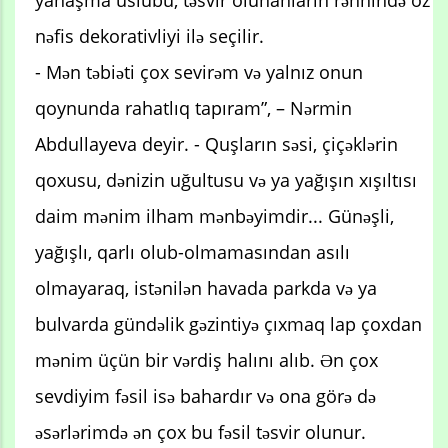
nəfis dekorativliyi ilə seçilir.
- Mən təbiəti çox sevirəm və yalnız onun
qoynunda rahatlıq tapıram”, – Nərmin
Abdullayeva deyir. - Quşların səsi, çiçəklərin
qoxusu, dənizin uğultusu və ya yağışın xışıltısı
daim mənim ilham mənbəyimdir... Günəşli,
yağışlı, qarlı olub-olmamasından asılı
olmayaraq, istənilən havada parkda və ya
bulvarda gündəlik gəzintiyə çıxmaq lap çoxdan
mənim üçün bir vərdiş halını alıb. Ən çox
sevdiyim fəsil isə bahardır və ona görə də
əsərlərimdə ən çox bu fəsil təsvir olunur.