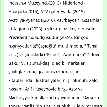
İncəsənət Muzeyində(2013), Niderland -
Haaqada(2015), ATV qalereyada (2015),
Avstriya-Vyanada(2016), Azərbaycan Rəssamlar
İttifaqında (2023) fərdi sərgiləri keçirilmişdir.
Prezident təqaüdçüsüdür (2024). Bir çox
nəşriyyatlarla("Çaşıoğlu" multi media, " Təhsil"
və s.) və şirkətlərlə ("Rəsm", "Azərmarka", "i love
Baku" və s.) əməkdaşlıq edib, markalar,
yaylıqlar və açıqçalar üzərində, uşaq
kitablarında illüstrasiyaları nəşr olunub. Xalq
rəssamı Arif Hüseynovla birgə Aztv və
Mədəniyyət kanallarında yayımlanan “Dərsdən
sonra” verilişinin aparıcısı olub. “Çiçəyim” uşaq