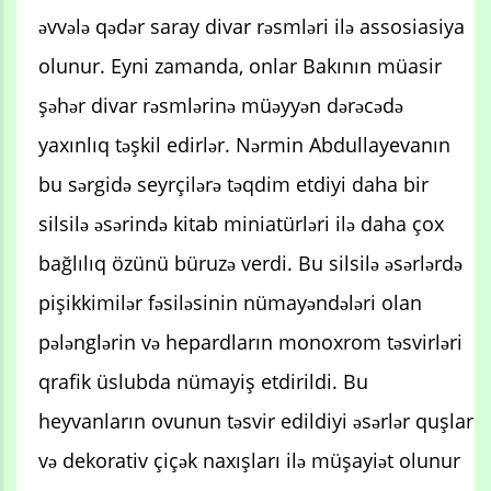
əvvələ qədər saray divar rəsmləri ilə assosiasiya
olunur. Eyni zamanda, onlar Bakının müasir
şəhər divar rəsmlərinə müəyyən dərəcədə
yaxınlıq təşkil edirlər. Nərmin Abdullayevanın
bu sərgidə seyrçilərə təqdim etdiyi daha bir
silsilə əsərində kitab miniatürləri ilə daha çox
bağlılıq özünü büruzə verdi. Bu silsilə əsərlərdə
pişikkimilər fəsiləsinin nümayəndələri olan
pələnglərin və hepardların monoxrom təsvirləri
qrafik üslubda nümayiş etdirildi. Bu
heyvanların ovunun təsvir edildiyi əsərlər quşlar
və dekorativ çiçək naxışları ilə müşayiət olunur