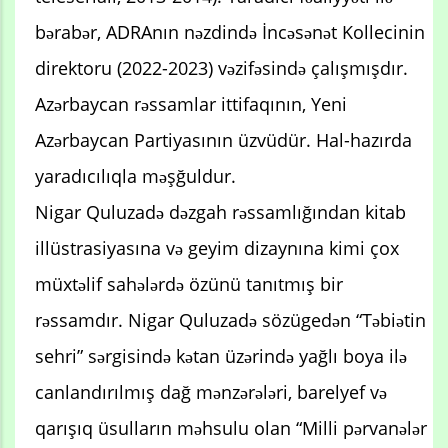
bərabər, ADRAnın nəzdində İncəsənət Kollecinin
direktoru (2022-2023) vəzifəsində çalışmışdır.
Azərbaycan rəssamlar ittifaqının, Yeni
Azərbaycan Partiyasının üzvüdür. Hal-hazırda
yaradıcılıqla məşğuldur.
Nigar Quluzadə dəzgah rəssamlığından kitab
illüstrasiyasına və geyim dizaynına kimi çox
müxtəlif sahələrdə özünü tanıtmış bir
rəssamdır. Nigar Quluzadə sözügedən “Təbiətin
sehri” sərgisində kətan üzərində yağlı boya ilə
canlandırılmış dağ mənzərələri, barelyef və
qarışıq üsulların məhsulu olan “Milli pərvanələr