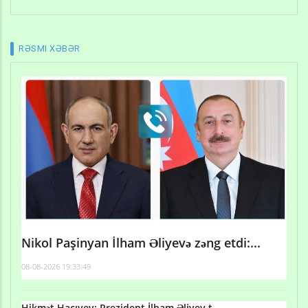
RƏSMI XƏBƏR
Nikol Paşinyan İlham Əliyevə zəng etdi:...
08-08-2026 19:33:49
Hikmət Hacıyev: Prezident İlham Əliyev t...