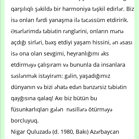
qarşılıqlı şəkildə bir harmoniya təşkil edirlər. Biz
isə onları fərdi yanaşma ilə təcəssüm etdiririk.
Əsərlərimdə təbiətin rənglərini, onların mənə
açdığı sirləri, bəxş etdiyi yaşam hissini, ən əsası
isə ona olan sevgimi, heyranlığımı əks
etdirməyə çalışıram və bununla da insanlara
səslənmək istəyirəm: gəlin, yaşadığımız
dünyanın və bizi əhatə edən bənzərsiz təbiətin
qayğısına qalaq! Axı biz bütün bu
füsunkarlıqları gələn nəsillərə ötürməyə
borcluyuq.
Nigar Quluzadə (d. 1980, Bakı) Azərbaycan