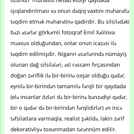
işıqlandırılması və onun dəqiq vaxtını məharətlə
təqdim etmək məharətinə qadirdir. Bu silsilədəki
bəzi əsərlər görkəmli fotoqraf Emil Xəlilova
məxsus olduğundan, onlar onun icazəsi ilə
təqdim edilmişdir. Nigarın əsərlərində nümayiş
olunan dağ silsilələri, əsl rəssam fırçasından
doğan zəriflik ilə bir-birinə oxşar olduğu qədər,
eynilə bir-birindən tamamilə fərqli bir qaydada
(elə insanlar özləri də bir-birinə bənzədiyi qədər,
bir o qədər də bir-birindən fərqlidirlər) ən incə
təfsilatlara varmaqla, realist şəkildə, lakin zərif
dekorativliyə toxunmadan tərənnüm edilir.