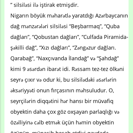
” silsiləsi ilə iştirak etmişdir.
Nigarın böyük məharətlə yaratdığı Azərbaycanın
dağ mənzərələri silsiləsi “Beşbarmaq”, “Quba
dağları”, “Qobustan dağları”, “Culfada Piramida-
şəkilli dağ”, “Xızı dağları”, “Zəngəzur dağları.
Qarabağ”, “Naxçıvanda İlandağ” və “Şahdağ”
kimi 9 əsərdən ibarət idi. Rəssam tez-tez ölkəni
seyrə çıxır və odur ki, bu silsilədəki əsərlərin
əksəriyyəti onun fırçasının məhsuludur. O,
seyrçilərin diqqətini hər hansı bir müvafiq
obyektin daha çox göz oxşayan parlaqlığı və
özəlliyinə cəlb etmək üçün həmin obyektin
özünün münasib hesab etdiyi qaydada