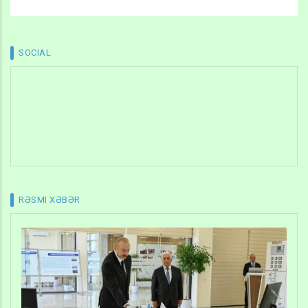
SOCIAL
RƏSMI XƏBƏR