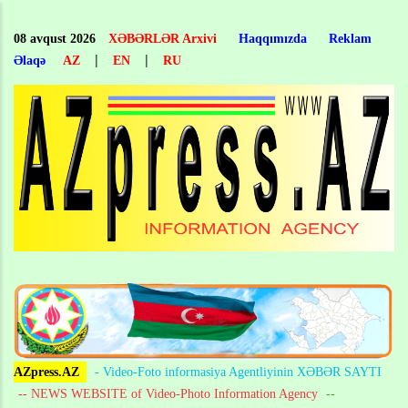
Skip
to
08 avqust 2026
XƏBƏRLƏR Arxivi
Haqqımızda
Reklam
main
|
|
Əlaqə
AZ
EN
RU
content
AZpress.AZ
- Video-Foto informasiya Agentliyinin XƏBƏR SAYTI
-- NEWS WEBSITE of Video-Photo Information Agency
--