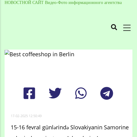
НОВОСТНОЙ САЙТ Видео-Фото информационного агентства
MAIN
NAVIGATION
Skip
to
Breadcrumb
main
content
17-02-2025 12:50:49
15-16 fevral günlərində Slovakiyanin Samorine