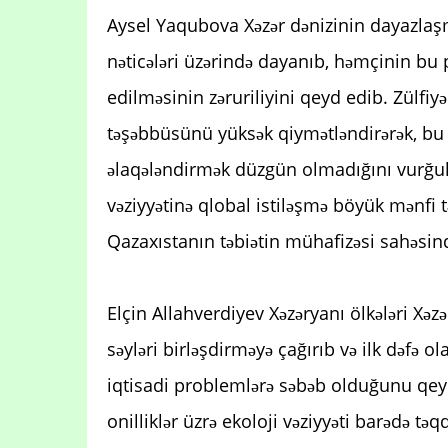
Aysel Yaqubova Xəzər dənizinin dayazlaşm
nəticələri üzərində dayanıb, həmçinin bu 
edilməsinin zəruriliyini qeyd edib. Zülf
təşəbbüsünü yüksək qiymətləndirərək, bu
əlaqələndirmək düzgün olmadığını vurğul
vəziyyətinə qlobal istiləşmə böyük mənfi 
Qazaxıstanın təbiətin mühafizəsi sahəsind
Elçin Allahverdiyev Xəzəryanı ölkələri Xəz
səyləri birləşdirməyə çağırıb və ilk dəfə 
iqtisadi problemlərə səbəb olduğunu qeyd
onilliklər üzrə ekoloji vəziyyəti barədə t