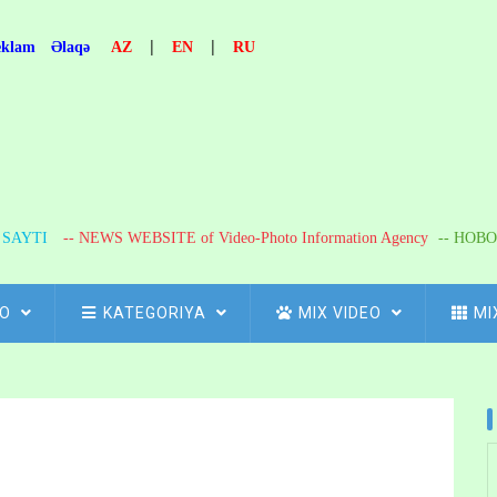
|
|
eklam
Əlaqə
AZ
EN
RU
R SAYTI
-- NEWS WEBSITE of Video-Photo Information Agency
-- НОВО
FO
KATEGORIYA
MIX VIDEO
MI