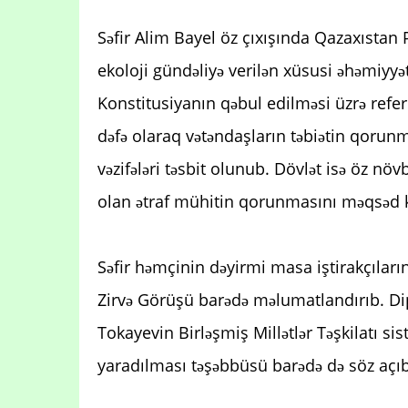
Səfir Alim Bayel öz çıxışında Qazaxıstan
ekoloji gündəliyə verilən xüsusi əhəmiyyə
Konstitusiyanın qəbul edilməsi üzrə refe
dəfə olaraq vətəndaşların təbiətin qorunm
vəzifələri təsbit olunub. Dövlət isə öz nö
olan ətraf mühitin qorunmasını məqsəd 
Səfir həmçinin dəyirmi masa iştirakçıları
Zirvə Görüşü barədə məlumatlandırıb. Di
Tokayevin Birləşmiş Millətlər Təşkilatı s
yaradılması təşəbbüsü barədə də söz açıb