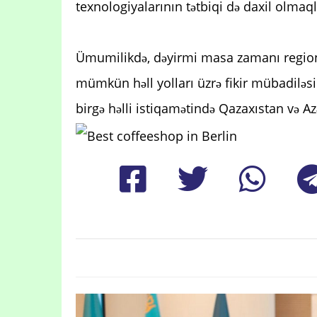
texnologiyalarının tətbiqi də daxil olmaq
Ümumilikdə, dəyirmi masa zamanı region
mümkün həll yolları üzrə fikir mübadiləsi 
birgə həlli istiqamətində Qazaxıstan və Az