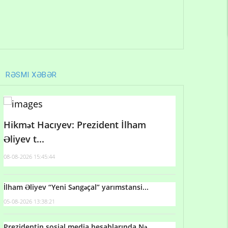
RƏSMI XƏBƏR
Hikmət Hacıyev: Prezident İlham
Əliyev t...
08-08-2026 15:45:44
İlham Əliyev “Yeni Səngəçal” yarımstansi...
05-08-2026 13:38:21
Prezidentin sosial media hesablarında Nə...