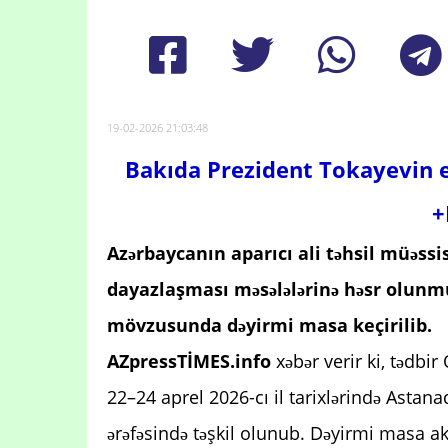
19-02-2026 21:03:48
Bakıda Prezident Tokayevin e
+
Azərbaycanın aparıcı ali təhsil müəssi
dayazlaşması məsələlərinə həsr olunmuş 
mövzusunda dəyirmi masa keçirilib.
AZpressTİMES.info
xəbər verir ki, tədbir
22–24 aprel 2026-cı il tarixlərində Astana
ərəfəsində təşkil olunub. Dəyirmi masa aka