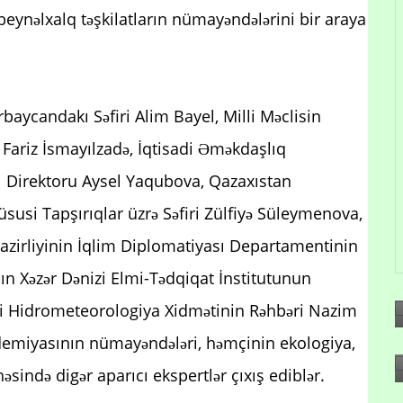
beynəlxalq təşkilatların nümayəndələrini bir araya
aycandakı Səfiri Alim Bayel, Milli Məclisin
 Fariz İsmayılzadə, İqtisadi Əməkdaşlıq
çı Direktoru Aysel Yaqubova, Qazaxıstan
Xüsusi Tapşırıqlar üzrə Səfiri Zülfiyə Süleymenova,
Nazirliyinin İqlim Diplomatiyası Departamentinin
ın Xəzər Dənizi Elmi-Tədqiqat İnstitutunun
li Hidrometeorologiya Xidmətinin Rəhbəri Nazim
emiyasının nümayəndələri, həmçinin ekologiya,
sində digər aparıcı ekspertlər çıxış ediblər.