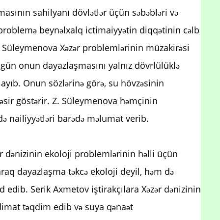
asının sahilyanı dövlətlər üçün səbəbləri və
problemə beynəlxalq ictimaiyyətin diqqətinin cəlb
iyə Süleymenova Xəzər problemlərinin müzakirəsi
 gün onun dayazlaşmasını yalnız dövrlülüklə
ayıb. Onun sözlərinə görə, su hövzəsinin
təsir göstərir. Z. Süleymenova həmçinin
ə nailiyyətləri barədə məlumat verib.
ər dənizinin ekoloji problemlərinin həlli üçün
olaraq dayazlaşma təkcə ekoloji deyil, həm də
 edib. Serik Axmetov iştirakçılara Xəzər dənizinin
əqdimat təqdim edib və suya qənaət