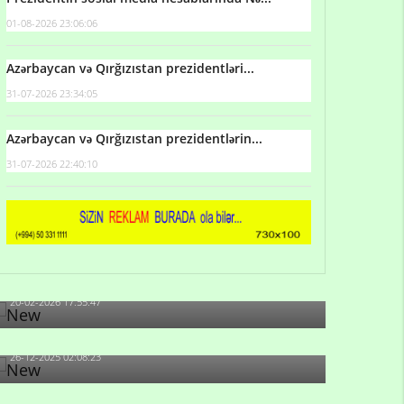
01-08-2026 23:06:06
Azərbaycan və Qırğızıstan prezidentləri...
31-07-2026 23:34:05
Azərbaycan və Qırğızıstan prezidentlərin...
31-07-2026 22:40:10
Qulu Məhərrəmli: Sosial şəbəkələrdə söyüş niyə
artıb?
20-02-2026 17:55:47
Məni bura NAZİR GÖNDƏRİB - 1937-ci ildən
fəaliyyətdə olan və...
26-12-2025 02:08:23
-Ay qız, sən məhkəməni udmayacaqsan... Sən
bilirsən də, məni...