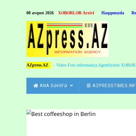
Skip
to
08 avqust 2026
XƏBƏRLƏR Arxivi
Haqqımızda
R
main
content
AZpress.AZ
- Video-Foto informasiya Agentliyinin XƏBƏ
MAIN
ANA SƏHİFƏ
AZPRESSTIMES.IN
NAVIGATION
Skip
to
Breadcrumb
main
content