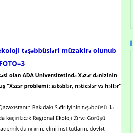
koloji təşəbbüsləri müzakirə olunub
FOTO=3
səsi olan ADA Universitetində Xəzər dənizinin
“Xəzər problemi: səbəblər, nəticələr və həllər”
 Qazaxıstanın Bakıdakı Səfirliyinin təşəbbüsü ilə
da keçiriləcək Regional Ekoloji Zirvə Görüşü
demik dairələrin, elmi institutların, dövlət