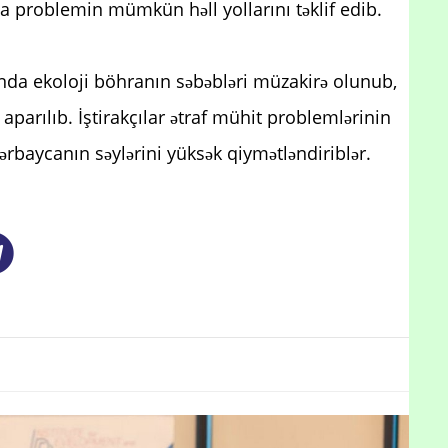
la problemin mümkün həll yollarını təklif edib.
da ekoloji böhranın səbəbləri müzakirə olunub,
aparılıb. İştirakçılar ətraf mühit problemlərinin
ərbaycanın səylərini yüksək qiymətləndiriblər.