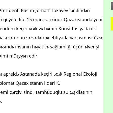
 Prezidenti Kasım-Jomart Tokayev tərəfindən
ti qeyd edib. 15 mart tarixində Qazaxıstanda yeni
rendum keçiriləcək və həmin Konstitusiyada ilk
ası və onun sərvətlərinə ehtiyatla yanaşması üzrə
vbəsində insanın həyat və sağlamlığı üçün əlverişli
kimi müəyyən edir.
nı apreldə Astanada keçiriləcək Regional Ekoloji
plomat Qazaxıstanın lideri K.
istemi çərçivəsində tamhüquqlu su təşkilatının
.