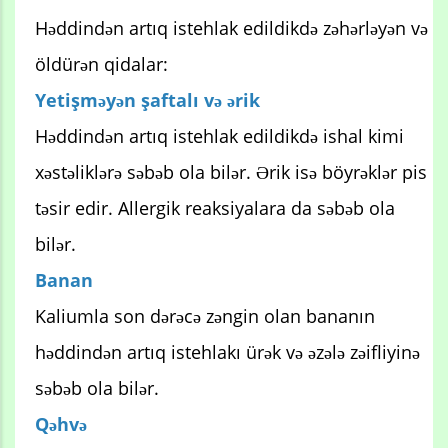
Həddindən artıq istehlak edildikdə zəhərləyən və
öldürən qidalar:
Yetişməyən şaftalı və ərik
Həddindən artıq istehlak edildikdə ishal kimi
xəstəliklərə səbəb ola bilər. Ərik isə böyrəklər pis
təsir edir. Allergik reaksiyalara da səbəb ola
bilər.
Banan
Kaliumla son dərəcə zəngin olan bananın
həddindən artıq istehlakı ürək və əzələ zəifliyinə
səbəb ola bilər.
Qəhvə