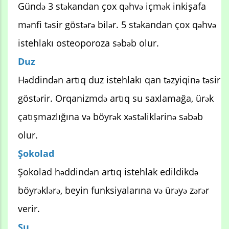
Gündə 3 stəkandan çox qəhvə içmək inkişafa
mənfi təsir göstərə bilər. 5 stəkandan çox qəhvə
istehlakı osteoporoza səbəb olur.
Duz
Həddindən artıq duz istehlakı qan təzyiqinə təsir
göstərir. Orqanizmdə artıq su saxlamağa, ürək
çatışmazlığına və böyrək xəstəliklərinə səbəb
olur.
Şokolad
Şokolad həddindən artıq istehlak edildikdə
böyrəklərə, beyin funksiyalarına və ürəyə zərər
verir.
Su