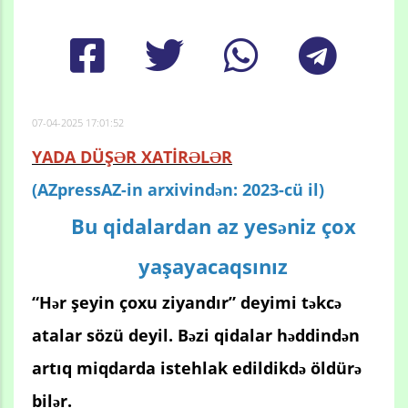
07-04-2025 17:01:52
YADA DÜŞƏR XATİRƏLƏR
(AZpressAZ-in arxivindən: 2023-cü il)
Bu qidalardan az yesəniz çox
yaşayacaqsınız
“Hər şeyin çoxu ziyandır” deyimi təkcə
atalar sözü deyil. Bəzi qidalar həddindən
artıq miqdarda istehlak edildikdə öldürə
bilər.