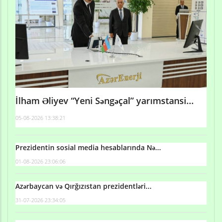
İlham Əliyev “Yeni Səngəçal” yarımstansi...
05-08-2026 13:38:21
Prezidentin sosial media hesablarında Nə...
01-08-2026 23:06:06
Azərbaycan və Qırğızıstan prezidentləri...
31-07-2026 23:34:05