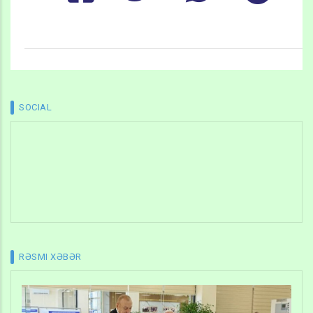
SOCIAL
RƏSMI XƏBƏR