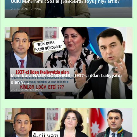
Qulu Məhərrəmli: Sosial şəbəkələrdə söyüş niyə artıb?
20-02-2026 17:55:47
Məni bura NAZİR GÖNDƏRİB - 1937-ci ildən fəaliyyətdə
olan və...
26-12-2025 02:08:23