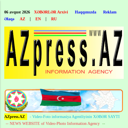
Skip
to
06 avqust 2026
XƏBƏRLƏR Arxivi
Haqqımızda
Reklam
main
|
|
Əlaqə
AZ
EN
RU
content
AZpress.AZ
- Video-Foto informasiya Agentliyinin XƏBƏR SAYTI
-- NEWS WEBSITE of Video-Photo Information Agency
--