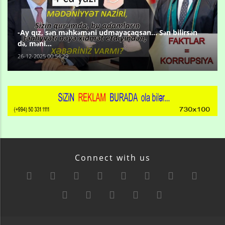
-Ay qız, sən məhkəməni udmayacaqsan... Sən bilirsən
də, məni...
26-12-2025 00:54:29
Connect with us