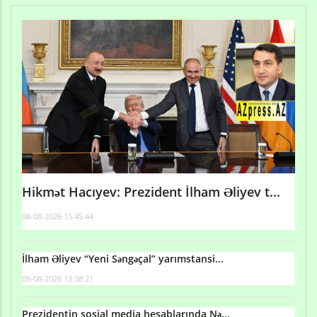
Hikmət Hacıyev: Prezident İlham Əliyev t...
08-08-2026 15:45:44
İlham Əliyev “Yeni Səngəçal” yarımstansi...
05-08-2026 13:38:21
Prezidentin sosial media hesablarında Nə...