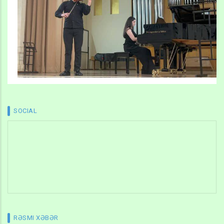
SOCIAL
RƏSMI XƏBƏR