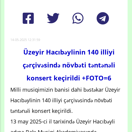
14-05-2025 12:31:59
Üzeyir Hacıbəylinin 140 illiyi
çərçivəsində növbəti təntənəli
konsert keçirildi +FOTO=6
Milli musiqimizin banisi dahi bəstəkar Üzeyir
Hacıbəylinin 140 illiyi çərçivəsində növbəti
təntənəli konsert keçirildi.
13 may 2025-ci il tarixində Üzeyir Hacıbəyli