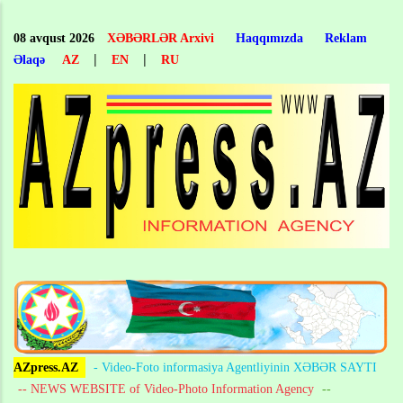
Skip
to
08 avqust 2026
XƏBƏRLƏR Arxivi
Haqqımızda
Reklam
main
|
|
Əlaqə
AZ
EN
RU
content
AZpress.AZ
- Video-Foto informasiya Agentliyinin XƏBƏR SAYTI
-- NEWS WEBSITE of Video-Photo Information Agency
--