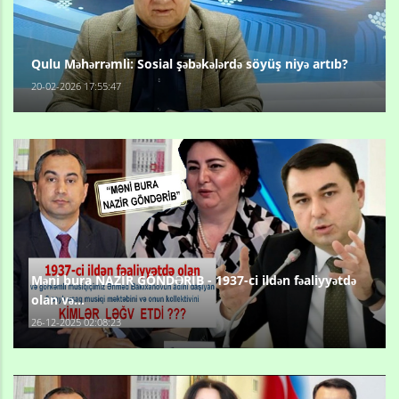
Qulu Məhərrəmli: Sosial şəbəkələrdə söyüş niyə artıb?
20-02-2026 17:55:47
Məni bura NAZİR GÖNDƏRİB - 1937-ci ildən fəaliyyətdə
olan və...
26-12-2025 02:08:23