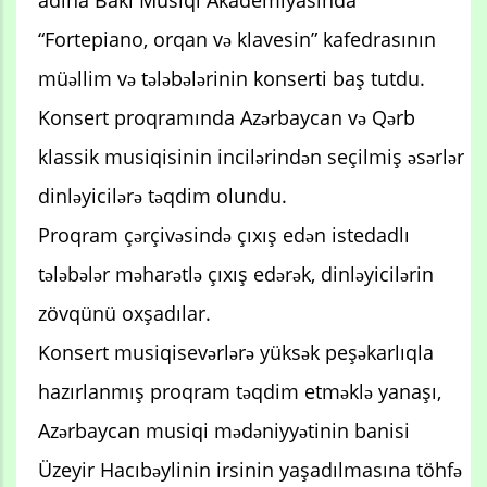
adına Bakı Musiqi Akademiyasında
“Fortepiano, orqan və klavesin” kafedrasının
müəllim və tələbələrinin konserti baş tutdu.
Konsert proqramında Azərbaycan və Qərb
klassik musiqisinin incilərindən seçilmiş əsərlər
dinləyicilərə təqdim olundu.
Proqram çərçivəsində çıxış edən istedadlı
tələbələr məharətlə çıxış edərək, dinləyicilərin
zövqünü oxşadılar.
Konsert musiqisevərlərə yüksək peşəkarlıqla
hazırlanmış proqram təqdim etməklə yanaşı,
Azərbaycan musiqi mədəniyyətinin banisi
Üzeyir Hacıbəylinin irsinin yaşadılmasına töhfə