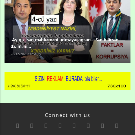
-Ay qız, sən məhkəməni udmayacaqsan... Sən bilirsən
də, məni...
26-12-2025 00:54:29
Connect with us