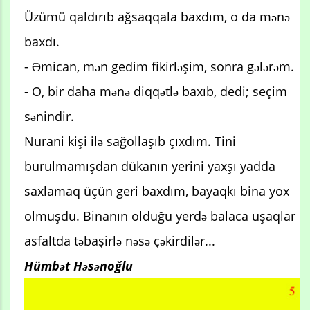
Üzümü qaldırıb ağsaqqala baxdım, o da mənə
baxdı.
- Əmican, mən gedim fikirləşim, sonra gələrəm.
- O, bir daha mənə diqqətlə baxıb, dedi; seçim
sənindir.
Nurani kişi ilə sağollaşıb çıxdım. Tini
burulmamışdan dükanın yerini yaxşı yadda
saxlamaq üçün geri baxdım, bayaqkı bina yox
olmuşdu. Binanın olduğu yerdə balaca uşaqlar
asfaltda təbaşirlə nəsə çəkirdilər...
Hümbət Həsənoğlu