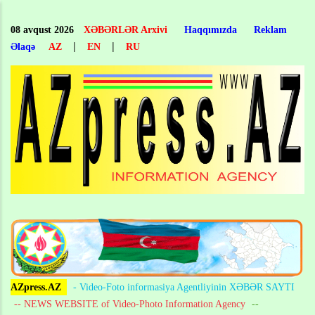
Skip
to
08 avqust 2026
XƏBƏRLƏR Arxivi
Haqqımızda
Reklam
main
|
|
Əlaqə
AZ
EN
RU
content
AZpress.AZ
- Video-Foto informasiya Agentliyinin XƏBƏR SAYTI
-- NEWS WEBSITE of Video-Photo Information Agency
--