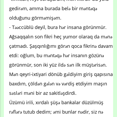
gedirəm, amma burada belə bir məntəqə
olduğunu görməmişəm.
- Təəccüblü deyil, bura hər insana görünmür.
Ağsaqqalın son fikri heç yumor olaraq da mənə
çatmadı. Şaşqınlığımı görən qoca fikrinə davam
etdi: oğlum, bu məntəqə hər insanın gözünə
görünmür, son iki yüz ildə sən ilk müştərisən.
Mən qeyri-ixtiyari dönüb gəldiyim giriş qapısına
baxdım, çöldən gələn və vərdiş etdiyim maşın
səsləri məni bir az sakitləşdirdi.
Üzümü irili, xırdalı şüşə bankalar düzülmüş
rəflərə tutub dedim; əmi bunlar nədir, siz nə