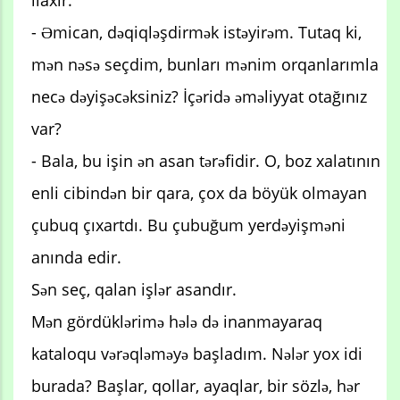
- Əmican, dəqiqləşdirmək istəyirəm. Tutaq ki,
mən nəsə seçdim, bunları mənim orqanlarımla
necə dəyişəcəksiniz? İçəridə əməliyyat otağınız
var?
- Bala, bu işin ən asan tərəfidir. O, boz xalatının
enli cibindən bir qara, çox da böyük olmayan
çubuq çıxartdı. Bu çubuğum yerdəyişməni
anında edir.
Sən seç, qalan işlər asandır.
Mən gördüklərimə hələ də inanmayaraq
kataloqu vərəqləməyə başladım. Nələr yox idi
burada? Başlar, qollar, ayaqlar, bir sözlə, hər