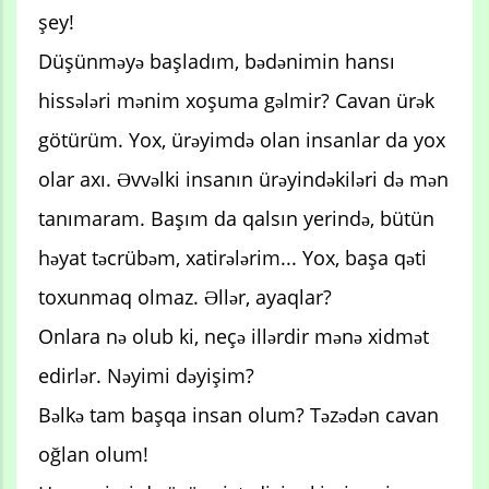
şey!
Düşünməyə başladım, bədənimin hansı
hissələri mənim xoşuma gəlmir? Cavan ürək
götürüm. Yox, ürəyimdə olan insanlar da yox
olar axı. Əvvəlki insanın ürəyindəkiləri də mən
tanımaram. Başım da qalsın yerində, bütün
həyat təcrübəm, xatirələrim... Yox, başa qəti
toxunmaq olmaz. Əllər, ayaqlar?
Onlara nə olub ki, neçə illərdir mənə xidmət
edirlər. Nəyimi dəyişim?
Bəlkə tam başqa insan olum? Təzədən cavan
oğlan olum!