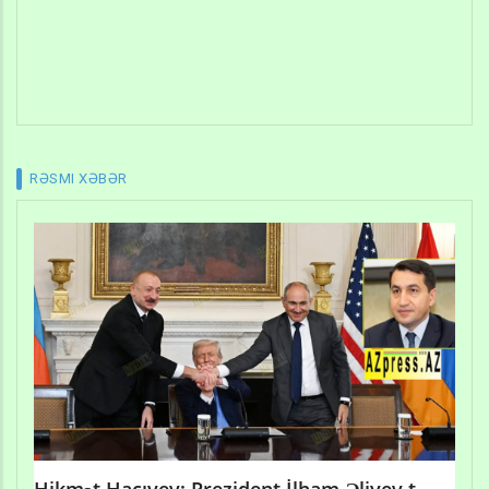
RƏSMI XƏBƏR
Hikmət Hacıyev: Prezident İlham Əliyev t...