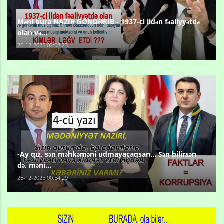
Məni bura NAZİR GÖNDƏRİB - 1937-ci ildən fəaliyyətdə
olan və...
26-12-2025 02:08:23
-Ay qız, sən məhkəməni udmayacaqsan... Sən bilirsən
də, məni...
26-12-2025 00:54:29