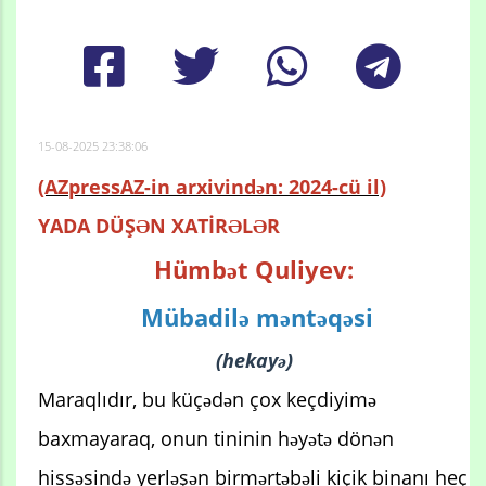
15-08-2025 23:38:06
(AZpressAZ-in arxivindən: 2024-cü il)
YADA DÜŞƏN XATİRƏLƏR
Hümbət Quliyev:
Mübadilə məntəqəsi
(hekayə)
Maraqlıdır, bu küçədən çox keçdiyimə
baxmayaraq, onun tininin həyətə dönən
hissəsində yerləşən birmərtəbəli kiçik binanı heç