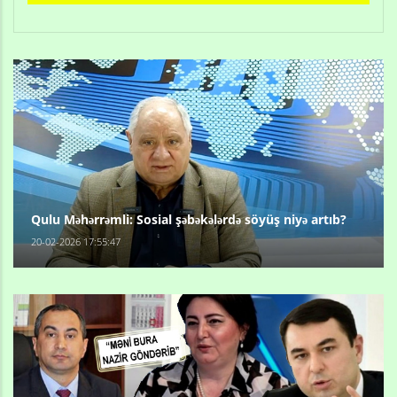
Qulu Məhərrəmli: Sosial şəbəkələrdə söyüş niyə artıb?
20-02-2026 17:55:47