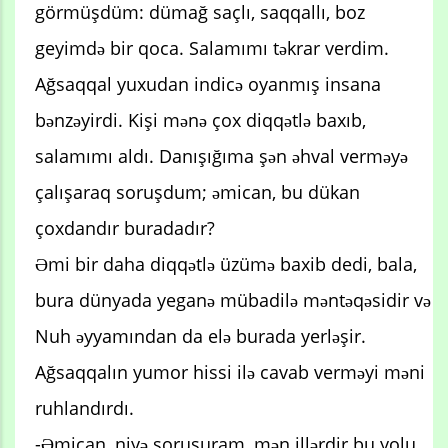
görmüşdüm: dümağ saçlı, saqqallı, boz
geyimdə bir qoca. Salamımı təkrar verdim.
Ağsaqqal yuxudan indicə oyanmış insana
bənzəyirdi. Kişi mənə çox diqqətlə baxıb,
salamımı aldı. Danışığıma şən əhval verməyə
çalışaraq soruşdum; əmican, bu dükan
çoxdandır buradadır?
Əmi bir daha diqqətlə üzümə baxib dedi, bala,
bura dünyada yeganə mübadilə məntəqəsidir və
Nuh əyyamından da elə burada yerləşir.
Ağsaqqalın yumor hissi ilə cavab verməyi məni
ruhlandırdı.
-Əmican, niyə soruşuram, mən illərdir bu yolu