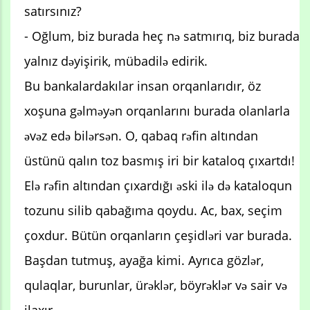
satırsınız?
- Oğlum, biz burada heç nə satmırıq, biz burada
yalnız dəyişirik, mübadilə edirik.
Bu bankalardakılar insan orqanlarıdır, öz
xoşuna gəlməyən orqanlarını burada olanlarla
əvəz edə bilərsən. O, qabaq rəfin altından
üstünü qalın toz basmış iri bir kataloq çıxartdı!
Elə rəfin altından çıxardığı əski ilə də kataloqun
tozunu silib qabağıma qoydu. Ac, bax, seçim
çoxdur. Bütün orqanların çeşidləri var burada.
Başdan tutmuş, ayağa kimi. Ayrıca gözlər,
qulaqlar, burunlar, ürəklər, böyrəklər və sair və
ilaxır.