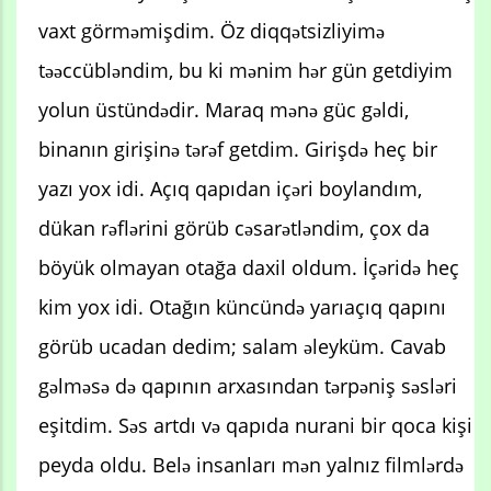
vaxt görməmişdim. Öz diqqətsizliyimə
təəccübləndim, bu ki mənim hər gün getdiyim
yolun üstündədir. Maraq mənə güc gəldi,
binanın girişinə tərəf getdim. Girişdə heç bir
yazı yox idi. Açıq qapıdan içəri boylandım,
dükan rəflərini görüb cəsarətləndim, çox da
böyük olmayan otağa daxil oldum. İçəridə heç
kim yox idi. Otağın küncündə yarıaçıq qapını
görüb ucadan dedim; salam əleyküm. Cavab
gəlməsə də qapının arxasından tərpəniş səsləri
eşitdim. Səs artdı və qapıda nurani bir qoca kişi
peyda oldu. Belə insanları mən yalnız filmlərdə