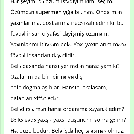
Hər şeyimi də özüm istədiyim kimi seçim.
Özümdən supermen yığa bilərəm. Onda mən
yaxınlarıma, dostlarıma necə izah edim ki, bu
fövqəl insan qiyafəsi dəyişmiş özüməm.
Yaxınlarımı itirərəm belə. Yox, yaxınlarım mənə
fövqəl insandan dəyərlidir.
Belə baxanda hansı yerimdən narazıyam ki?
Əzalarım da bir- birinə vərdiş
edib,doğmalaşıblar. Hansını aralasam,
qalanları xiffət edər.
Belədirsə, mən hansı orqanıma xəyanət edim?
Bəlkə evdə yaxşı- yaxşı düşünüm, sonra gəlim?
Hə, düzü budur. Belə işdə heç tələsmək olmaz.