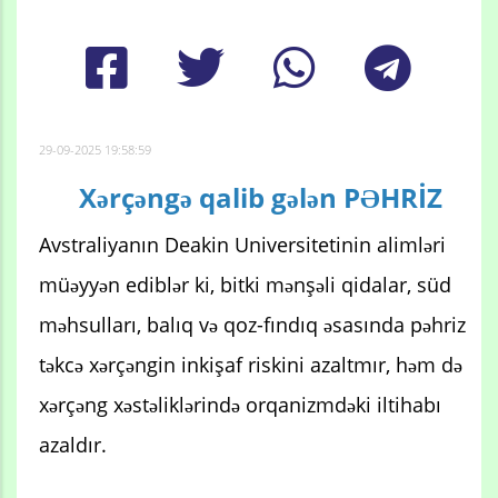
29-09-2025 19:58:59
Xərçəngə qalib gələn PƏHRİZ
Avstraliyanın Deakin Universitetinin alimləri
müəyyən ediblər ki, bitki mənşəli qidalar, süd
məhsulları, balıq və qoz-fındıq əsasında pəhriz
təkcə xərçəngin inkişaf riskini azaltmır, həm də
xərçəng xəstəliklərində orqanizmdəki iltihabı
azaldır.