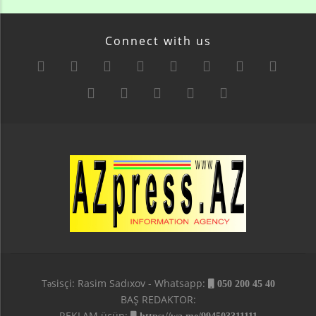
Connect with us
Təsisçi: Rasim Sadıxov - Whatsapp:
050 200 45 40
BAŞ REDAKTOR:
REKLAM üçün: