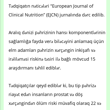
Tədqiqatın nəticələri "European Journal of
Clinical Nutrition” (EJCN) jurnalında dərc edilib.
Aralıq dənizi pəhrizinin hansı komponentlərinin
sağlamlığa fayda verə biləcəyini anlamaq üçün
elm adamları pəhrizin xərçəngin inkişafı və
irəliləməsi riskinə təsiri ilə bağlı mövcud 15
araşdırmanı təhlil ediblər.
Tədqiqatçılar qeyd ediblər ki, bu tip pəhrizə
riayət edən insanların prostat və döş
xərçəngindən ölüm riski müvafiq olaraq 22 və