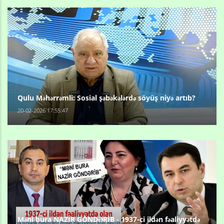
Qulu Məhərrəmli: Sosial şəbəkələrdə söyüş niyə artıb?
20-02-2026 17:55:47
Məni bura NAZİR GÖNDƏRİB - 1937-ci ildən fəaliyyətdə