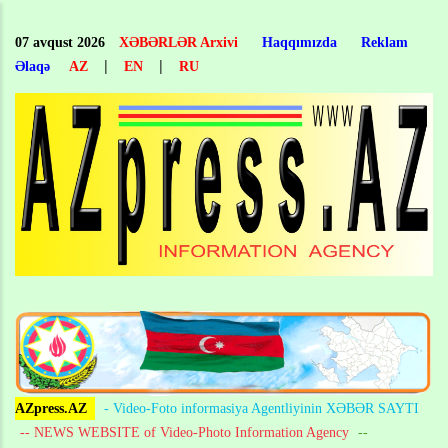
Skip
to
07 avqust 2026
XƏBƏRLƏR Arxivi
Haqqımızda
Reklam
main
|
|
Əlaqə
AZ
EN
RU
content
AZpress.AZ
- Video-Foto informasiya Agentliyinin XƏBƏR SAYTI
-- NEWS WEBSITE of Video-Photo Information Agency
--