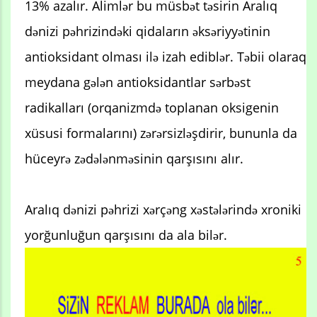
13% azalır. Alimlər bu müsbət təsirin Aralıq
dənizi pəhrizindəki qidaların əksəriyyətinin
antioksidant olması ilə izah ediblər. Təbii olaraq
meydana gələn antioksidantlar sərbəst
radikalları (orqanizmdə toplanan oksigenin
xüsusi formalarını) zərərsizləşdirir, bununla da
hüceyrə zədələnməsinin qarşısını alır.
Aralıq dənizi pəhrizi xərçəng xəstələrində xroniki
yorğunluğun qarşısını da ala bilər.