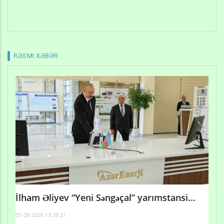
RƏSMI XƏBƏR
İlham Əliyev “Yeni Səngəçal” yarımstansi...
05-08-2026 13:38:21