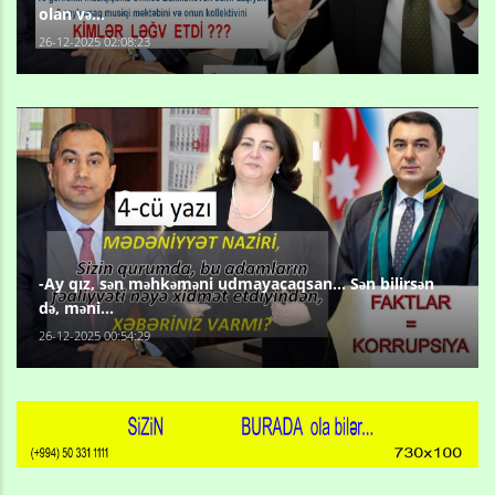
olan və...
26-12-2025 02:08:23
-Ay qız, sən məhkəməni udmayacaqsan... Sən bilirsən
də, məni...
26-12-2025 00:54:29