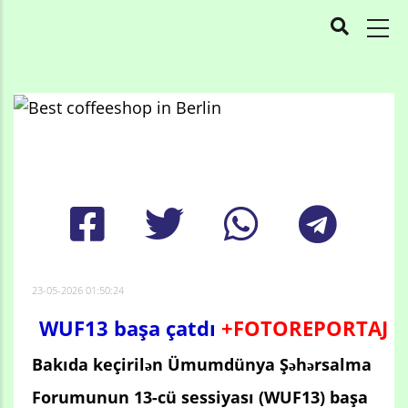
MAIN
NAVIGATION
Skip
to
Breadcrumb
main
content
23-05-2026 01:50:24
WUF13 başa çatdı
+FOTOREPORTAJ
Bakıda keçirilən Ümumdünya Şəhərsalma
Forumunun 13-cü sessiyası (WUF13) başa