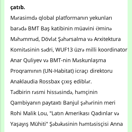
çatıb.
Mərasimdə qlobal platformanın yekunları
barədə BMT Baş katibinin müavini Əminə
Məhəmməd, Dövlət Şəhərsalma və Arxitektura
Komitəsinin sədri, WUF13 üzrə milli koordinator
Anar Quliyev və BMT-nin Məskunlaşma
Proqramının (UN-Habitat) icraçı direktoru
Anaklaudia Rossbax çıxış ediblər.
​Tədbirin rəsmi hissəsində, həmçinin
Qambiyanın paytaxtı Banjul şəhərinin meri
Rohi Malik Lou, "Latın Amerikası Qadınlar və
Yaşayış Mühiti" Şəbəkəsinin həmtəsisçisi Anna