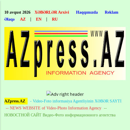
Skip
to
10 avqust 2026
XƏBƏRLƏR Arxivi
Haqqımızda
Reklam
main
|
|
Əlaqə
AZ
EN
RU
content
AZpress.AZ
- Video-Foto informasiya Agentliyinin XƏBƏR SAYTI
-- NEWS WEBSITE of Video-Photo Information Agency
--
НОВОСТНОЙ САЙТ Видео-Фото информационного агентства