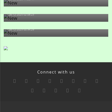
Məni bura NAZİR GÖNDƏRİB - 1937-ci ildən fəaliyyətdə
olan və...
26-12-2025 02:08:23
-Ay qız, sən məhkəməni udmayacaqsan... Sən bilirsən
də, məni...
26-12-2025 00:54:29
Connect with us