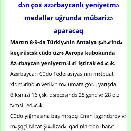
dən çox azərbaycanlı yeniyetmə
medallar uğrunda mübarizə
aparacaq
Martın 8-9-da Türkiyənin Antalya şəhərində
keçiriləcək cüdo üzrə Avropa kubokunda
Azərbaycan yeniyetmələri iştirak edəcək.
Azərbaycan Cüdo Federasiyasının mətbuat
xidmətindən verilən məlumata görə, yarışda
ölkəmizi 16 çəki dərəcəsində 25 gənc və 28 qız
təmsil edəcək.
Cüdo yığmasına baş məşqçi Emin İsgəndərov və
məşqçi Nicat Şıxəlizadə, qadınlardan ibarət