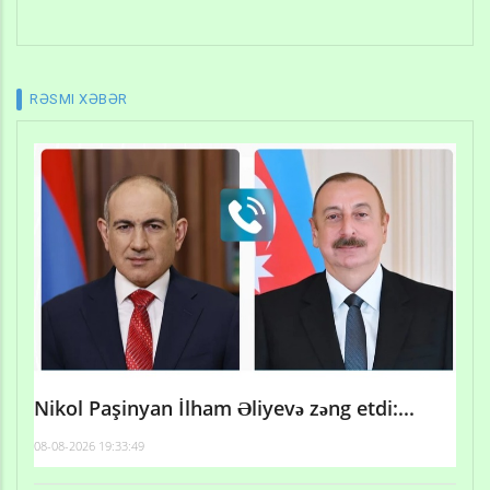
RƏSMI XƏBƏR
Nikol Paşinyan İlham Əliyevə zəng etdi:...
08-08-2026 19:33:49