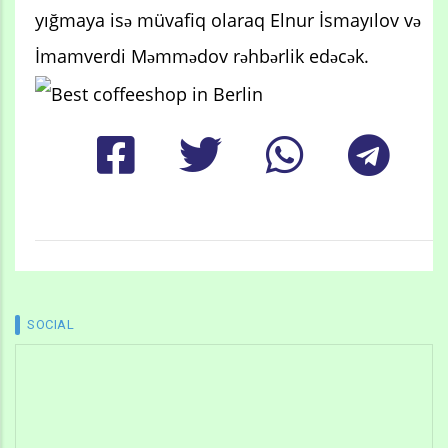
yığmaya isə müvafiq olaraq Elnur İsmayılov və
İmamverdi Məmmədov rəhbərlik edəcək.
SOCIAL