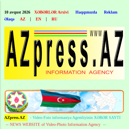
Skip
to
10 avqust 2026
XƏBƏRLƏR Arxivi
Haqqımızda
Reklam
main
|
|
Əlaqə
AZ
EN
RU
content
AZpress.AZ
- Video-Foto informasiya Agentliyinin XƏBƏR SAYTI
-- NEWS WEBSITE of Video-Photo Information Agency
--