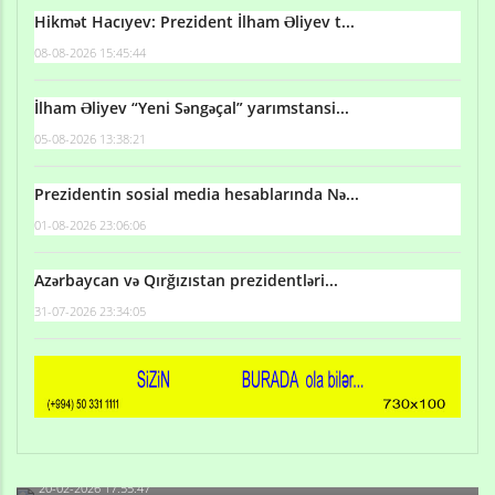
Hikmət Hacıyev: Prezident İlham Əliyev t...
08-08-2026 15:45:44
İlham Əliyev “Yeni Səngəçal” yarımstansi...
05-08-2026 13:38:21
Prezidentin sosial media hesablarında Nə...
01-08-2026 23:06:06
Azərbaycan və Qırğızıstan prezidentləri...
31-07-2026 23:34:05
Qulu Məhərrəmli: Sosial şəbəkələrdə söyüş niyə artıb?
20-02-2026 17:55:47