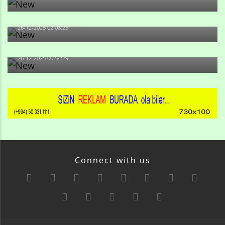
Məni bura NAZİR GÖNDƏRİB - 1937-ci ildən fəaliyyətdə
olan və...
26-12-2025 02:08:23
-Ay qız, sən məhkəməni udmayacaqsan... Sən bilirsən
də, məni...
26-12-2025 00:54:29
Connect with us