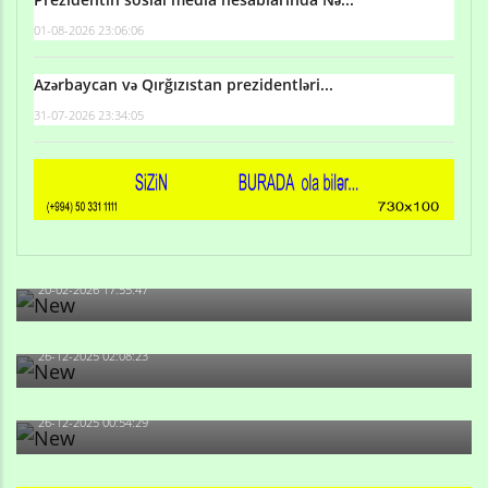
01-08-2026 23:06:06
Azərbaycan və Qırğızıstan prezidentləri...
31-07-2026 23:34:05
Qulu Məhərrəmli: Sosial şəbəkələrdə söyüş niyə artıb?
20-02-2026 17:55:47
Məni bura NAZİR GÖNDƏRİB - 1937-ci ildən fəaliyyətdə
olan və...
26-12-2025 02:08:23
-Ay qız, sən məhkəməni udmayacaqsan... Sən bilirsən
də, məni...
26-12-2025 00:54:29