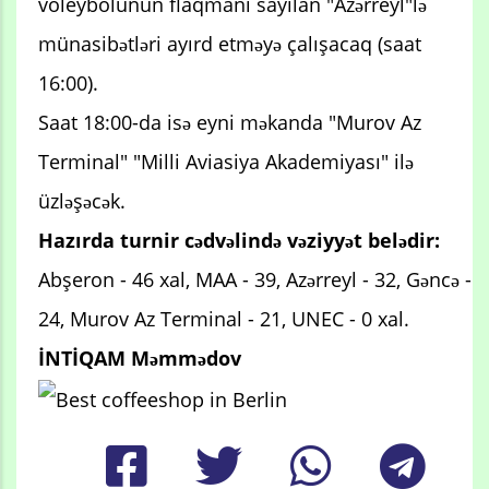
voleybolunun flaqmanı sayılan "Azərreyl"lə
münasibətləri ayırd etməyə çalışacaq (saat
16:00).
Saat 18:00-da isə eyni məkanda "Murov Az
Terminal" "Milli Aviasiya Akademiyası" ilə
üzləşəcək.
Hazırda turnir cədvəlində vəziyyət belədir:
Abşeron - 46 xal, MAA - 39, Azərreyl - 32, Gəncə -
24, Murov Az Terminal - 21, UNEC - 0 xal.
İNTİQAM Məmmədov