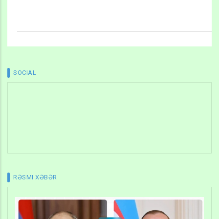
SOCIAL
RƏSMI XƏBƏR