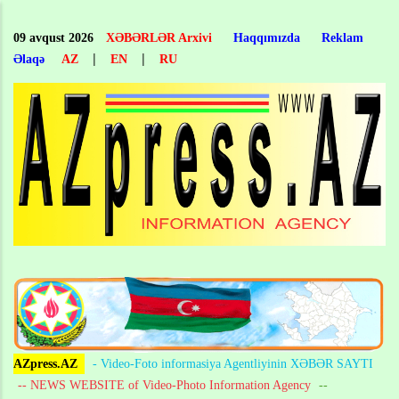
Skip
to
09 avqust 2026
XƏBƏRLƏR Arxivi
Haqqımızda
Reklam
main
|
|
Əlaqə
AZ
EN
RU
content
AZpress.AZ
- Video-Foto informasiya Agentliyinin XƏBƏR SAYTI
-- NEWS WEBSITE of Video-Photo Information Agency
--