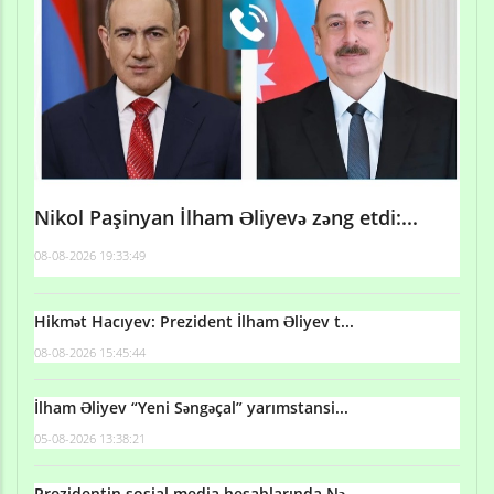
Nikol Paşinyan İlham Əliyevə zəng etdi:...
08-08-2026 19:33:49
Hikmət Hacıyev: Prezident İlham Əliyev t...
08-08-2026 15:45:44
İlham Əliyev “Yeni Səngəçal” yarımstansi...
05-08-2026 13:38:21
Prezidentin sosial media hesablarında Nə...