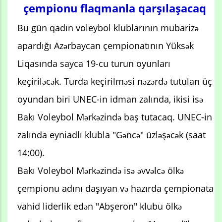
çempionu flaqmanla qarşılaşacaq
Bu gün qadın voleybol klublarının mubarizə
apardığı Azərbaycan çempionatının Yüksək
Liqasında sayca 19-cu turun oyunları
keçiriləcək. Turda keçirilməsi nəzərdə tutulan üç
oyundan biri UNEC-in idman zalında, ikisi isə
Bakı Voleybol Mərkəzində baş tutacaq. UNEC-in
zalında eyniadlı klubla "Gəncə" üzləşəcək (saat
14:00).
Bakı Voleybol Mərkəzində isə əvvəlcə ölkə
çempionu adını daşıyan və hazırda çempionata
vahid liderlik edən "Abşeron" klubu ölkə