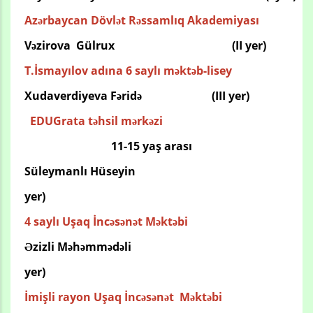
Azərbaycan Dövlət Rəssamlıq Akademiyası
Vəzirova Gülrux
(II yer)
T.İsmayılov adına 6 saylı məktəb-lisey
Xudaverdiyeva Fəridə
(III yer)
EDUGrata təhsil mərkəzi
11-15 yaş arası
Süleymanlı
Hüseyin
yer)
4 saylı Uşaq İncəsənət Məktəbi
Əzizli
Məhəmmədəli
yer)
İmişli rayon Uşaq İncəsənət Məktəbi