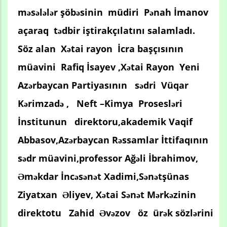
məsələlər şöbəsinin müdiri Pənah İmanov
açaraq tədbir iştirakçılatını salamladı.
Söz alan
Xətai rayon İcra başçısının
müavini Rafiq İsayev ,Xətai Rayon Yeni
Azərbaycan Partiyasının sədri Vüqar
Kərimzadə , Neft –Kimya Prosesləri
İnstitunun direktoru,akademik Vaqif
Abbasov,Azərbaycan Rəssamlar İttifaqının
sədr müavini,professor Ağəli İbrahimov,
Əməkdar İncəsənət Xadimi,Sənətşünas
Ziyatxan Əliyev, Xətai Sənət Mərkəzinin
direktotu Zahid Əvəzov öz ürək sözlərini