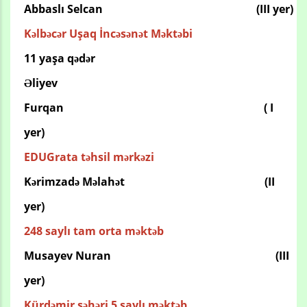
Abbaslı Selcan
(III yer)
Kəlbəcər Uşaq İncəsənət Məktəbi
11 yaşa qədər
Ə
liyev
Furqan
(
I
yer)
EDUGrata təhsil mərkəzi
Kərimzadə Məlahət
(II
yer)
248 saylı tam orta məktəb
Musayev
Nuran (
III
yer)
Kürdəmir şəhəri 5 saylı məktəb