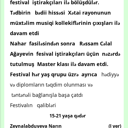
festival iştirakçıları ilə bölüşdülər.
Tədbirin bədii hissəsi Xətai rayonunun
müxtəlim musiqi kollekiflərinin çıxışları ilə
davam etdi
Nahar fasiləsindən sonra Rəssam Cəlal
Ağayevin fesival iştirakçıları üçün nəzərdə
tutulmuş Master klası ilə davam etdi.
Festival hər yaş qrupu üzrə ayrıca
hədiyyə
və diplomların təqdim olunması və
təntənəli bağlanışla başa çatdı
Festivalın qalibləri
15-21 yaşa qədər
Zeynalabduyeva Narın
(I yer)