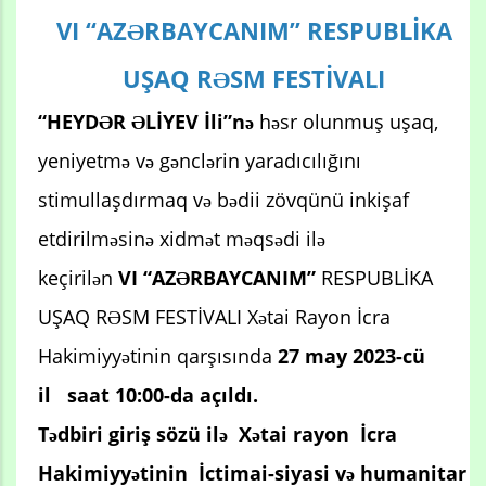
VI “AZƏRBAYCANIM” RESPUBLİKA
UŞAQ RƏSM FESTİVALI
“HEYDƏR ƏLİYEV İli”nə
həsr olunmuş uşaq,
yeniyetmə və gənclərin yaradıcılığını
stimullaşdırmaq və bədii zövqünü inkişaf
etdirilməsinə xidmət məqsədi ilə
keçirilən
VI
“AZƏRBAYCANIM”
RESPUBLİKA
UŞAQ RƏSM FESTİVALI Xətai Rayon İcra
Hakimiyyətinin qarşısında
27 may 2023-cü
il
saat 10:00-da
açıldı.
Tədbiri giriş sözü ilə Xətai rayon İcra
Hakimiyyətinin
İctimai-siyasi və humanitar