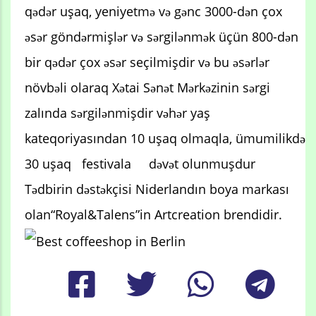
qədər uşaq, yeniyetmə və gənc 3000-dən çox
əsər göndərmişlər və sərgilənmək üçün 800-dən
bir qədər çox əsər seçilmişdir və bu əsərlər
növbəli olaraq Xətai Sənət Mərkəzinin sərgi
zalında sərgilənmişdir vəhər yaş
kateqoriyasından 10 uşaq olmaqla, ümumilikdə
30 uşaq festivala dəvət olunmuşdur
Tədbirin dəstəkçisi Niderlandın boya markası
olan“Royal&Talens”in Artcreation brendidir.