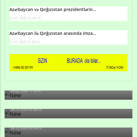
Azərbaycan və Qırğızıstan prezidentlərin...
31-07-2026 22:40:10
Azərbaycan ilə Qırğızıstan arasında imza...
31-07-2026 21:05:21
Qulu Məhərrəmli: Sosial şəbəkələrdə söyüş niyə artıb?
20-02-2026 17:55:47
Məni bura NAZİR GÖNDƏRİB - 1937-ci ildən fəaliyyətdə
olan və...
26-12-2025 02:08:23
-Ay qız, sən məhkəməni udmayacaqsan... Sən bilirsən
də, məni...
26-12-2025 00:54:29