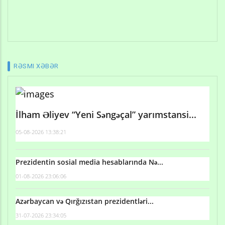
RƏSMI XƏBƏR
İlham Əliyev “Yeni Səngəçal” yarımstansi...
05-08-2026 13:38:21
Prezidentin sosial media hesablarında Nə...
01-08-2026 23:06:06
Azərbaycan və Qırğızıstan prezidentləri...
31-07-2026 23:34:05