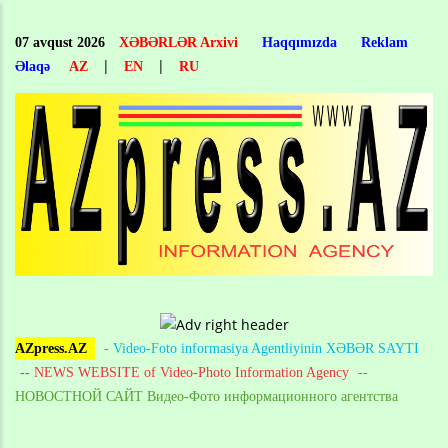
Skip
to
07 avqust 2026
XƏBƏRLƏR Arxivi
Haqqımızda
Reklam
main
|
|
Əlaqə
AZ
EN
RU
content
AZpress.AZ
- Video-Foto informasiya Agentliyinin XƏBƏR SAYTI
-- NEWS WEBSITE of Video-Photo Information Agency
--
НОВОСТНОЙ САЙТ Видео-Фото информационного агентства