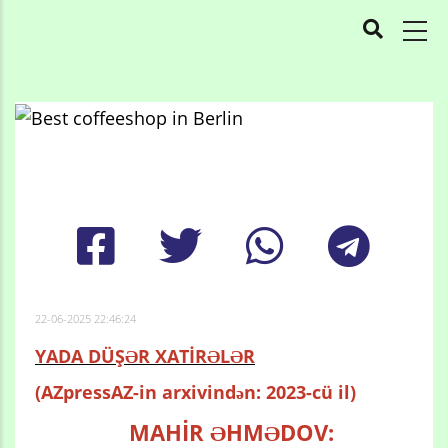
MAIN
NAVIGATION
Skip
to
Breadcrumb
main
content
22-06-2025 22:46:24
YADA DÜŞƏR XATİRƏLƏR
(AZpressAZ-in arxivindən: 2023-cü il)
MAHİR ƏHMƏDOV: