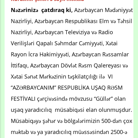
Nəzərinizə çatdıraq ki,
Azərbaycan Mədəniyyət
Nazirliyi, Azərbaycan Respublikası Elm və Təhsil
Nazirliyi, Azərbaycan Televiziya və Radio
Verilişləri Qapalı Səhmdar Cəmiyyəti, Xətai
Rayon İcra Hakimiyyəti, Azərbaycan Rəssamlar
İttifaqı, Azərbaycan Dövlət Rəsm Qalereyası və
Xətai Sənət Mərkəzinin təşkilatçılığı ilə VI
“AZƏRBAYCANIM” RESPUBLİKA UŞAQ RƏSM
FESTİVALI çərçivəsində mövzusu “Güllər” olan
uşaq yaradıcılıq müsabiqəsi elan olunmuşdur.
Müsabiqəyə şəhər və bölgələrimizin 500-dən çox
məktəb və ya yaradıcılıq müəssəsindən 2500-ə