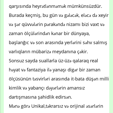
qarşısında heyrətlənməmək mümkünsüzdür.
Burada keçmiş, bu gün və gələcək, eləcə də xeyir
və şər qüvvələrin pərakəndə nizamı bizi vaxt və
zaman ölçülərindən kənar bir dünyaya,
başlanğıc və son arasında yerlərini səhv salmış
varlıqların mübarizə meydanına çəkir.
Sonsuz sayda suallarla üz-üzə qalaraq real
həyat və fantaziya ilə yanaşı digər bir zaman
ölçüsünün təsvirləri arasında it-bata düşən milli
kimlik və yabançı dəyərlərin amansız
dartışmasına şahidlik edirsən.
Mənə görə Unikal,təkrarsız və orijinal əsərlərin