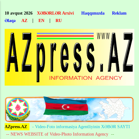
Skip
to
10 avqust 2026
XƏBƏRLƏR Arxivi
Haqqımızda
Reklam
main
|
|
Əlaqə
AZ
EN
RU
content
AZpress.AZ
- Video-Foto informasiya Agentliyinin XƏBƏR SAYTI
-- NEWS WEBSITE of Video-Photo Information Agency
--