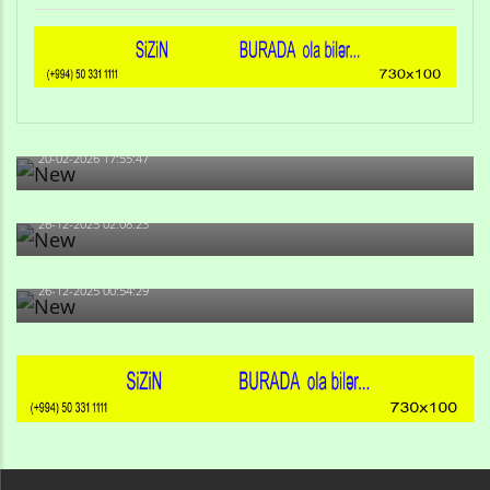
Qulu Məhərrəmli: Sosial şəbəkələrdə söyüş niyə artıb?
20-02-2026 17:55:47
Məni bura NAZİR GÖNDƏRİB - 1937-ci ildən fəaliyyətdə
olan və...
26-12-2025 02:08:23
-Ay qız, sən məhkəməni udmayacaqsan... Sən bilirsən
də, məni...
26-12-2025 00:54:29