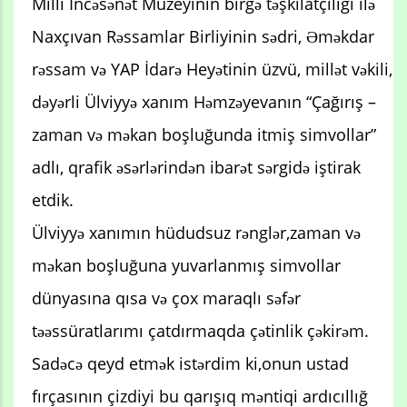
Milli İncəsənət Muzeyinin birgə təşkilatçılığı ilə
Naxçıvan Rəssamlar Birliyinin sədri, Əməkdar
rəssam və YAP İdarə Heyətinin üzvü, millət vəkili,
dəyərli Ülviyyə xanım Həmzəyevanın “Çağırış –
zaman və məkan boşluğunda itmiş simvollar”
adlı, qrafik əsərlərindən ibarət sərgidə iştirak
etdik.
Ülviyyə xanımın hüdudsuz rənglər,zaman və
məkan boşluğuna yuvarlanmış simvollar
dünyasına qısa və çox maraqlı səfər
təəssüratlarımı çatdırmaqda çətinlik çəkirəm.
Sadəcə qeyd etmək istərdim ki,onun ustad
fırçasının çizdiyi bu qarışıq məntiqi ardıcıllığ