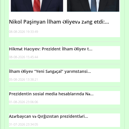
Nikol Paşinyan İlham Əliyevə zəng etdi:...
08-08-2026 19:33:49
Hikmət Hacıyev: Prezident İlham Əliyev t...
08-08-2026 15:45:44
İlham Əliyev “Yeni Səngəçal” yarımstansi...
05-08-2026 13:38:21
Prezidentin sosial media hesablarında Nə...
01-08-2026 23:06:06
Azərbaycan və Qırğızıstan prezidentləri...
31-07-2026 23:34:05