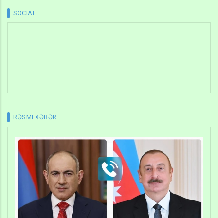
SOCIAL
RƏSMI XƏBƏR