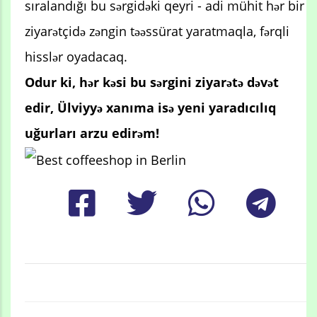
sıralandığı bu sərgidəki qeyri - adi mühit hər bir
ziyarətçidə zəngin təəssürat yaratmaqla, fərqli
hisslər oyadacaq.
Odur ki, hər kəsi bu sərgini ziyarətə dəvət
edir, Ülviyyə xanıma isə yeni yaradıcılıq
uğurları arzu edirəm!