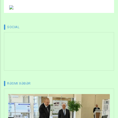
SOCIAL
RƏSMI XƏBƏR