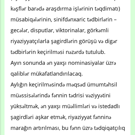
kəşflər barədə araşdırma işlərinin təqdimatı)
müsabiqələrinin, sinifdənxaric tədbirlərin –
gecələr, disputlar, viktorinalar, görkəmli
riyaziyyatçılarla şagirdlərin görüşü və digər
tədbirlərin keçirilməsi nəzərdə tutulub.
Ayın sonunda ən yaxşı nominasiyalar üzrə
qaliblər mükafatlandırılacaq.
Aylığın keçirilməsində məqsəd ümumtəhsil
müəssisələrində fənnin tədrisi vəziyyətini
yüksəltmək, ən yaxşı müəllimləri və istedadlı
şagirdləri aşkar etmək, riyaziyyat fənninə
marağın artırılması, bu fənn üzrə tədqiqatçılıq