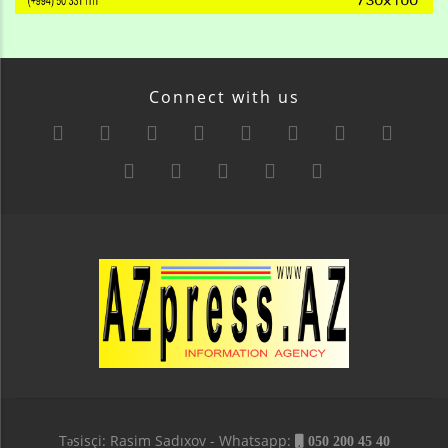
Connect with us
Təsisçi: Rasim Sadıxov - Whatsapp:
050 200 45 40