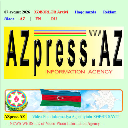
Skip
to
07 avqust 2026
XƏBƏRLƏR Arxivi
Haqqımızda
Reklam
main
|
|
Əlaqə
AZ
EN
RU
content
AZpress.AZ
- Video-Foto informasiya Agentliyinin XƏBƏR SAYTI
-- NEWS WEBSITE of Video-Photo Information Agency
--