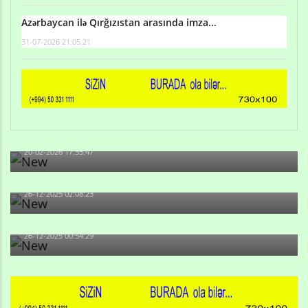
Azərbaycan ilə Qırğızıstan arasında imza...
31-07-2026 21:05:21
Qulu Məhərrəmli: Sosial şəbəkələrdə söyüş niyə artıb?
20-02-2026 17:55:47
Məni bura NAZİR GÖNDƏRİB - 1937-ci ildən fəaliyyətdə
olan və...
26-12-2025 02:08:23
-Ay qız, sən məhkəməni udmayacaqsan... Sən bilirsən
də, məni...
26-12-2025 00:54:29