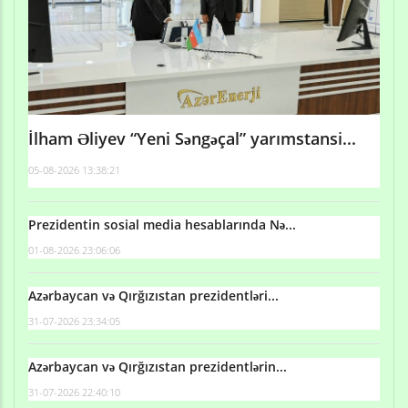
İlham Əliyev “Yeni Səngəçal” yarımstansi...
05-08-2026 13:38:21
Prezidentin sosial media hesablarında Nə...
01-08-2026 23:06:06
Azərbaycan və Qırğızıstan prezidentləri...
31-07-2026 23:34:05
Azərbaycan və Qırğızıstan prezidentlərin...
31-07-2026 22:40:10