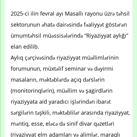
2025-ci ilin fevral ayı Masallı rayonu üzrə təhsil
sektorunun əhatə dairəsində fəaliyyət göstərən
ümumtəhsil müəssisələrində “Riyaziyyat aylığı”
elan edilib.
Aylıq çərçivəsində riyaziyyat müəllimlərinin
forumunun, müxtəlif seminar və dəyirmi
masaların, məktəblərdə açıq dərslərin
(monitorinqlərin), müəllim və şagirdlərin
riyaziyyata aid yaradıcı işlərindən ibarət
sərgilərin təşkili, məktəblilər arasında riyaziyyat,
məntiq, esse, eləcə də sinif divar qəzetləri
(riyaziyyat elm adamları və alimlər, maraqlı