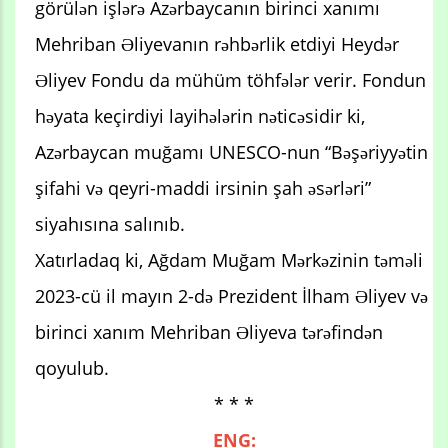
görülən işlərə Azərbaycanın birinci xanımı
Mehriban Əliyevanın rəhbərlik etdiyi Heydər
Əliyev Fondu da mühüm töhfələr verir. Fondun
həyata keçirdiyi layihələrin nəticəsidir ki,
Azərbaycan muğamı UNESCO-nun “Bəşəriyyətin
şifahi və qeyri-maddi irsinin şah əsərləri”
siyahısına salınıb.
Xatırladaq ki, Ağdam Muğam Mərkəzinin təməli
2023-cü il mayın 2-də Prezident İlham Əliyev və
birinci xanım Mehriban Əliyeva tərəfindən
qoyulub.
* * *
ENG: