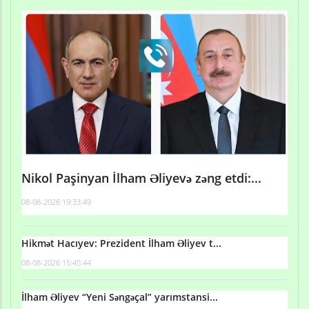
Nikol Paşinyan İlham Əliyevə zəng etdi:...
08-08-2026 19:33:49
Hikmət Hacıyev: Prezident İlham Əliyev t...
08-08-2026 15:45:44
İlham Əliyev “Yeni Səngəçal” yarımstansi...