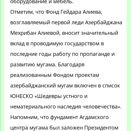
оборудование и мебель.
Отметим, что Фонд Гейдара Алиева,
возглавляемый первой леди Азербайджана
Мехрибан Алиевой, вносит значительный
вклад в проводимую государством в
последние годы работу по пропаганде и
развитию мугама. Благодаря
реализованным Фондом проектам
азербайджанский мугам включен в список
ЮНЕСКО «Шедевры устного и
нематериального наследия человечества».
Напомним, что фундамент Агдамского
центра мугама был заложен Президентом