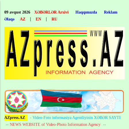
Skip
to
09 avqust 2026
XƏBƏRLƏR Arxivi
Haqqımızda
Reklam
main
|
|
Əlaqə
AZ
EN
RU
content
AZpress.AZ
- Video-Foto informasiya Agentliyinin XƏBƏR SAYTI
-- NEWS WEBSITE of Video-Photo Information Agency
--