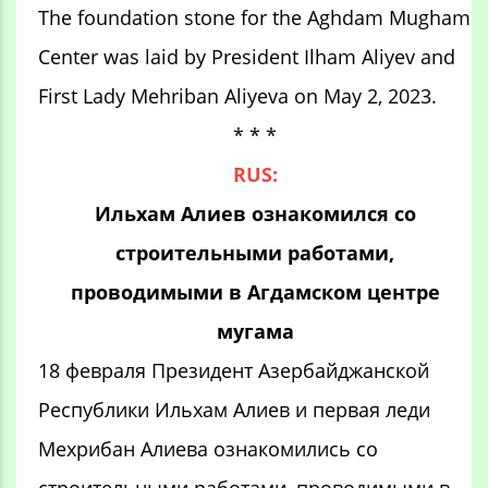
The foundation stone for the Aghdam Mugham
Center was laid by President Ilham Aliyev and
First Lady Mehriban Aliyeva on May 2, 2023.
* * *
RUS:
Ильхам Алиев ознакомился со
строительными работами,
проводимыми в Агдамском центре
мугама
18 февраля Президент Азербайджанской
Республики Ильхам Алиев и первая леди
Мехрибан Алиева ознакомились со
строительными работами, проводимыми в