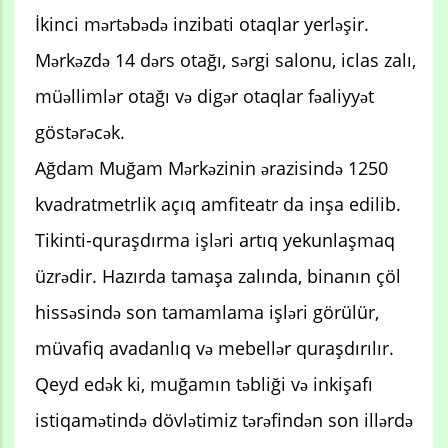
İkinci mərtəbədə inzibati otaqlar yerləşir.
Mərkəzdə 14 dərs otağı, sərgi salonu, iclas zalı,
müəllimlər otağı və digər otaqlar fəaliyyət
göstərəcək.
Ağdam Muğam Mərkəzinin ərazisində 1250
kvadratmetrlik açıq amfiteatr da inşa edilib.
Tikinti-quraşdırma işləri artıq yekunlaşmaq
üzrədir. Hazırda tamaşa zalında, binanın çöl
hissəsində son tamamlama işləri görülür,
müvafiq avadanlıq və mebellər quraşdırılır.
Qeyd edək ki, muğamın təbliği və inkişafı
istiqamətində dövlətimiz tərəfindən son illərdə