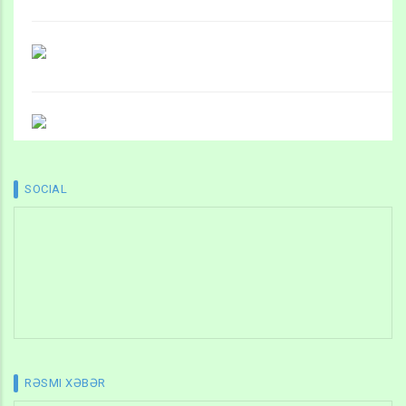
SOCIAL
RƏSMI XƏBƏR