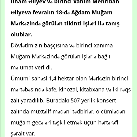
İlham Əliyev və birinci xanım Mehriban
Əliyeva fevralın 18-də Ağdam Muğam
Mərkəzində görülən tikinti işləri ilə tanış
olublar.
Dövlətimizin başçısına və birinci xanıma
Muğam Mərkəzində görülən işlərlə bağlı
məlumat verildi.
Ümumi sahəsi 1,4 hektar olan Mərkəzin birinci
mərtəbəsində kafe, kinozal, kitabxana və iki rəqs
zalı yaradılıb. Buradakı 507 yerlik konsert
zalında müxtəlif mədəni tədbirlər, o cümlədən
muğam gecələri təşkil etmək üçün hərtərəfli
şərait var.