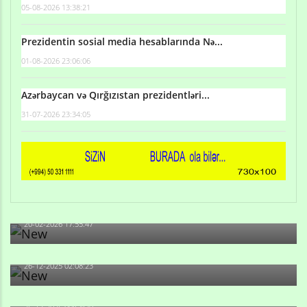
05-08-2026 13:38:21
Prezidentin sosial media hesablarında Nə...
01-08-2026 23:06:06
Azərbaycan və Qırğızıstan prezidentləri...
31-07-2026 23:34:05
Qulu Məhərrəmli: Sosial şəbəkələrdə söyüş niyə artıb?
20-02-2026 17:55:47
Məni bura NAZİR GÖNDƏRİB - 1937-ci ildən fəaliyyətdə
olan və...
26-12-2025 02:08:23
-Ay qız, sən məhkəməni udmayacaqsan... Sən bilirsən
də, məni...