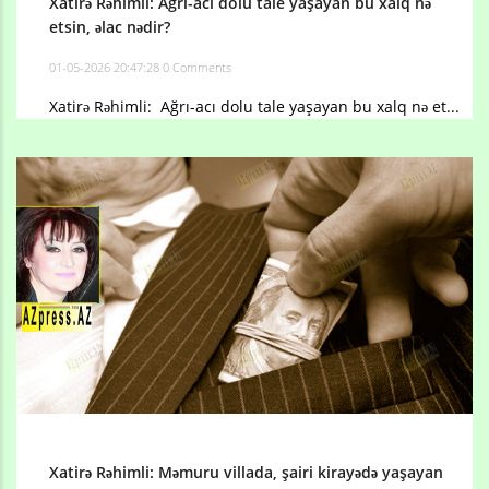
Xatirə Rəhimli: Ağrı-acı dolu tale yaşayan bu xalq nə
etsin, əlac nədir?
01-05-2026 20:47:28
0 Comments
Xatirə Rəhimli: Ağrı-acı dolu tale yaşayan bu xalq nə et...
Xatirə Rəhimli: Məmuru villada, şairi kirayədə yaşayan