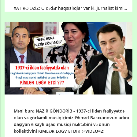
XATİRƏ ƏZİZ: O qədər haqsızlıqlar var ki, jurnalist kimi...
Məni bura NAZİR GÖNDƏRİB - 1937-ci ildən fəaliyyətdə
olan və görkəmli musiqiçimiz Əhməd Bakıxanovun adını
daşıyan 6 saylı uşaq musiqi məktəbini və onun
kollektivini KİMLƏR LƏĞV ETDİ?! (+VİDEO=2)