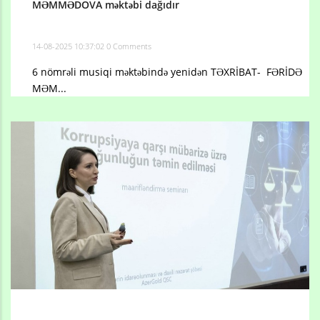
MƏMMƏDOVA məktəbi dağıdır
14-08-2025 10:37:02
0 Comments
6 nömrəli musiqi məktəbində yenidən TƏXRİBAT- FƏRİDƏ
MƏM...