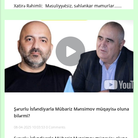
Xatirə Rəhimli: Məsuliyyətsiz, səhlənkar məmurlar......
Şərurlu İsfəndiyarla Mübariz Mənsimov müqayisə oluna
bilərmi?
08-04-2025 10:03:53
0 Comments