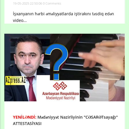
19-05-2025 22:50:06
0 Comments
İşxanyanın hərbi əməliyyatlarda iştirakını təsdiq edən
video...
YENİLƏNDİ:
Mədəniyyət Nazirliyinin "CƏSARƏTsayağı"
ATTESTASİYASI