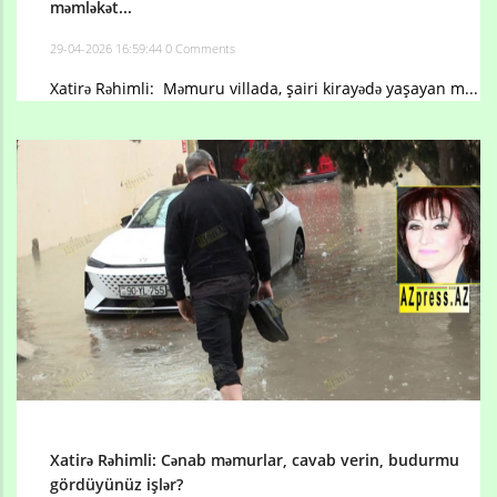
məmləkət...
29-04-2026 16:59:44
0 Comments
Xatirə Rəhimli: Məmuru villada, şairi kirayədə yaşayan m...
Xatirə Rəhimli: Cənab məmurlar, cavab verin, budurmu
gördüyünüz işlər?