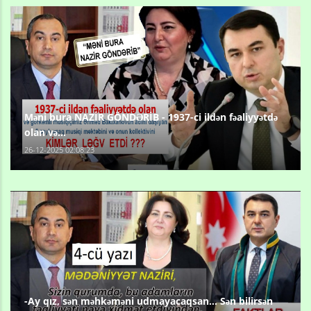
Məni bura NAZİR GÖNDƏRİB - 1937-ci ildən fəaliyyətdə
olan və...
26-12-2025 02:08:23
-Ay qız, sən məhkəməni udmayacaqsan... Sən bilirsən