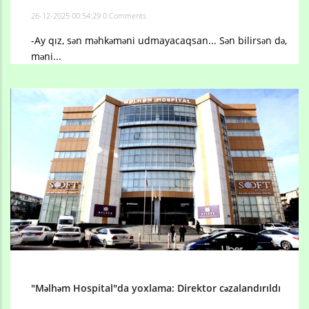
26-12-2025 00:54:29
0 Comments
-Ay qız, sən məhkəməni udmayacaqsan... Sən bilirsən də,
məni...
"Məlhəm Hospital"da yoxlama: Direktor cəzalandırıldı