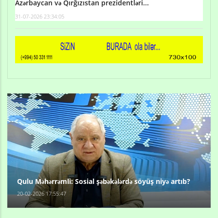
Azərbaycan və Qırğızıstan prezidentləri...
31-07-2026 23:34:05
Qulu Məhərrəmli: Sosial şəbəkələrdə söyüş niyə artıb?
20-02-2026 17:55:47