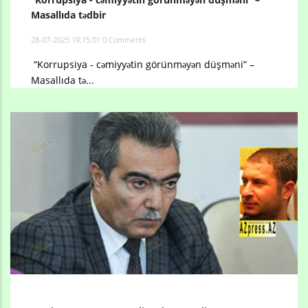
Masallıda tədbir
28-07-2025 19:15:01
0 Comments
“Korrupsiya - cəmiyyətin görünməyən düşməni” –
Masallıda tə...