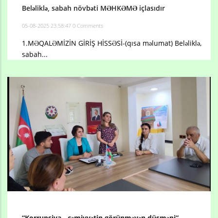
Beləliklə, sabah növbəti MƏHKƏMƏ içlasıdır
05-08-2025 23:58:47
0 Comments
1.MƏQALƏMİZİN GİRİŞ HİSSƏSİ-(qısa məlumat) Beləliklə,
sabah...
“Korrupsiya - cəmiyyətin görünməyən düşməni” –