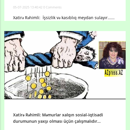
05-07-2025 13:40:42
0 Comments
Xatirə Rəhimli: İşsizlik və kasıblıq meydan sulayır......
Xatirə Rəhimli: Məmurlar xalqın sosial-iqtisadi
durumunun yaxşı olması üçün çalışmalıdır...