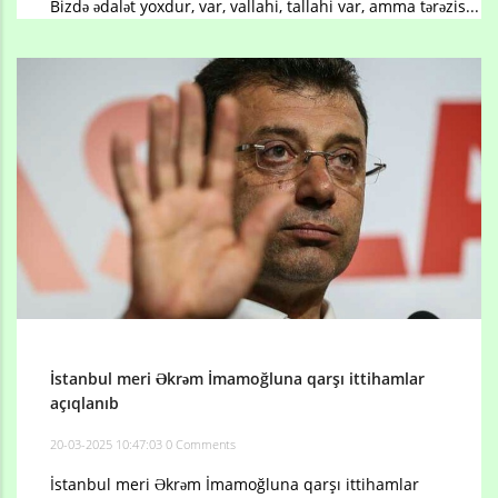
Bizdə ədalət yoxdur, var, vallahi, tallahi var, amma tərəzis...
İstanbul meri Əkrəm İmamoğluna qarşı ittihamlar
açıqlanıb
20-03-2025 10:47:03
0 Comments
İstanbul meri Əkrəm İmamoğluna qarşı ittihamlar