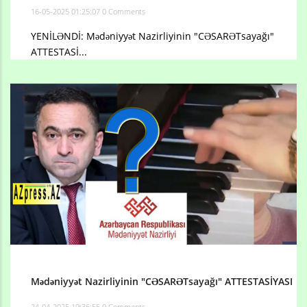
16-05-2025 01:25:07
0 Comments
YENİLƏNDİ: Mədəniyyət Nazirliyinin "CƏSARƏTsayağı"
ATTESTASİ...
Mədəniyyət Nazirliyinin "CƏSARƏTsayağı" ATTESTASİYASI
24-04-2025 19:36:55
0 Comments