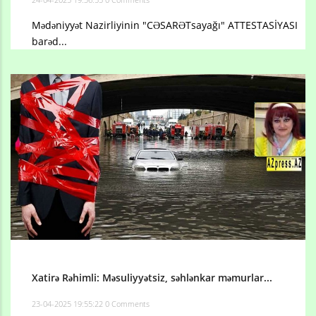
Mədəniyyət Nazirliyinin "CƏSARƏTsayağı" ATTESTASİYASI
barəd...
Xatirə Rəhimli: Məsuliyyətsiz, səhlənkar məmurlar...
23-04-2025 19:55:22
0 Comments