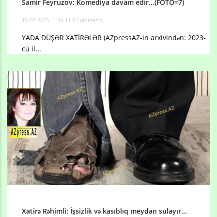
Samir Feyruzov: Komediya davam edir...(FOTO=7)
15-07-2025 11:34:11
0 Comments
YADA DÜŞƏR XATİRƏLƏR (AZpressAZ-in arxivindən: 2023-
cü il...
Xatirə Rəhimli: İşsizlik və kasıblıq meydan sulayır...