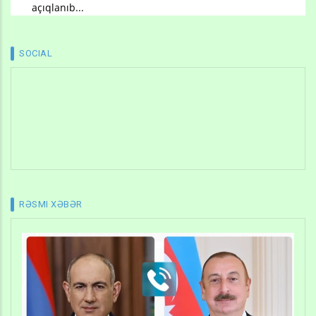
açıqlanıb...
SOCIAL
RƏSMI XƏBƏR