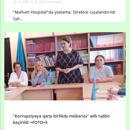
02-12-2025 21:52:33
0 Comments
"Məlhəm Hospital"da yoxlama: Direktor cəzalandırıldı
Səh...
“Korrupsiyaya qarşı birlikdə mübarizə” adlı tədbir
keçirildi +FOTO=5