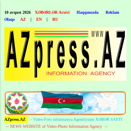
Skip
to
10 avqust 2026
XƏBƏRLƏR Arxivi
Haqqımızda
Reklam
main
|
|
Əlaqə
AZ
EN
RU
content
AZpress.AZ
- Video-Foto informasiya Agentliyinin XƏBƏR SAYTI
-- NEWS WEBSITE of Video-Photo Information Agency
--