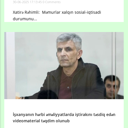
30-06-2025 17:13:45
0 Comments
Xatirə Rəhimli: Məmurlar xalqın sosial-iqtisadi
durumunu...
İşxanyanın hərbi əməliyyatlarda iştirakını təsdiq edən
videomaterial təqdim olunub