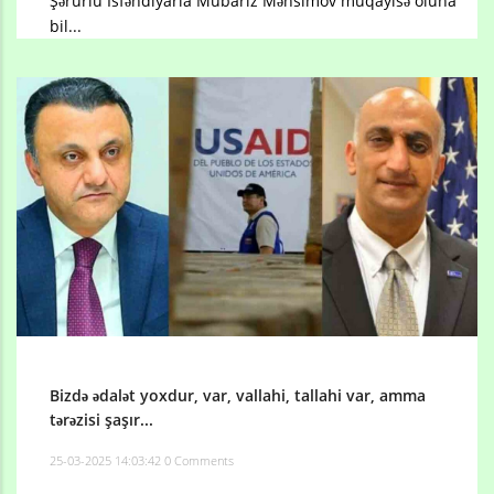
Şərurlu İsfəndiyarla Mübariz Mənsimov müqayisə oluna
bil...
Bizdə ədalət yoxdur, var, vallahi, tallahi var, amma
tərəzisi şaşır...
25-03-2025 14:03:42
0 Comments