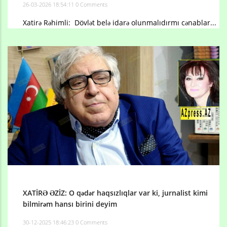
26-03-2026 18:54:11
0 Comments
Xatirə Rəhimli: Dövlət belə idarə olunmalıdırmı cənablar...
XATİRƏ ƏZİZ: O qədər haqsızlıqlar var ki, jurnalist kimi
bilmirəm hansı birini deyim
30-12-2025 18:46:23
0 Comments