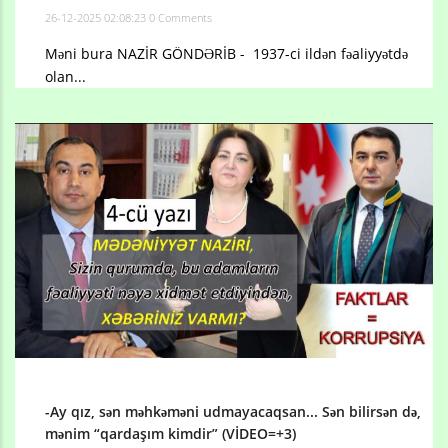
26-12-2025 02:08:23
0 Comments
Məni bura NAZİR GÖNDƏRİB - 1937-ci ildən fəaliyyətdə
olan...
-Ay qız, sən məhkəməni udmayacaqsan... Sən bilirsən də,
mənim “qardaşım kimdir” (VİDEO=+3)