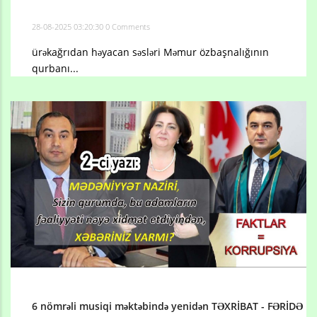
28-08-2025 03:20:30
0 Comments
ürəkağrıdan həyacan səsləri Məmur özbaşnalığının
qurbanı...
6 nömrəli musiqi məktəbində yenidən TƏXRİBAT - FƏRİDƏ