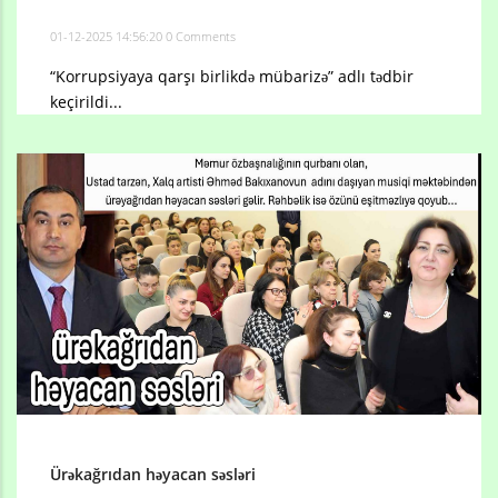
01-12-2025 14:56:20
0 Comments
“Korrupsiyaya qarşı birlikdə mübarizə” adlı tədbir
keçirildi...
Ürəkağrıdan həyacan səsləri