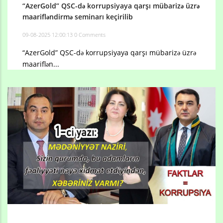
“AzerGold” QSC-də korrupsiyaya qarşı mübarizə üzrə
maarifləndirmə seminarı keçirilib
09-08-2025 12:00:13
0 Comments
“AzerGold” QSC-də korrupsiyaya qarşı mübarizə üzrə
maariflən...