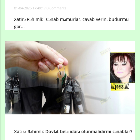
01-04-2026 17:49:17
0 Comments
Xatirə Rəhimli: Cənab məmurlar, cavab verin, budurmu
gör...
Xatirə Rəhimli: Dövlət belə idarə olunmalıdırmı cənablar?