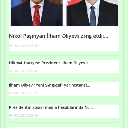
Nikol Paşinyan İlham Əliyevə zəng etdi:...
08-08-2026 19:33:49
Hikmət Hacıyev: Prezident İlham Əliyev t...
08-08-2026 15:45:44
İlham Əliyev “Yeni Səngəçal” yarımstansi...
05-08-2026 13:38:21
Prezidentin sosial media hesablarında Nə...
01-08-2026 23:06:06