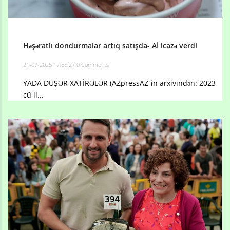
Həşəratlı dondurmalar artıq satışda- Aİ icazə verdi
21-07-2025 17:58:27
0 Comments
YADA DÜŞƏR XATİRƏLƏR (AZpressAZ-in arxivindən: 2023-
cü il...