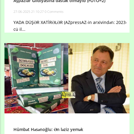
Aşpazlar Gildiyasına dəstək olmayıb (FOTO=2)
27-06-2025 21:10:27
0 Comments
YADA DÜŞƏR XATİRƏLƏR (AZpressAZ-in arxivindən: 2023-
cü il...
Hümbət Həsənoğlu: Ən ləziz yemək