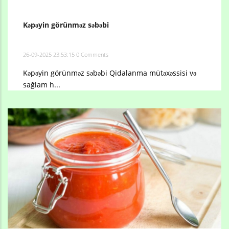
Kəpəyin görünməz səbəbi
26-09-2025 23:53:15
0 Comments
Kəpəyin görünməz səbəbi Qidalanma mütəxəssisi və
sağlam h...