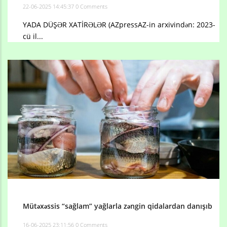
22-06-2025 14:45:37
0 Comments
YADA DÜŞƏR XATİRƏLƏR (AZpressAZ-in arxivindən: 2023-
cü il...
Mütəxəssis “sağlam” yağlarla zəngin qidalardan danışıb
16-06-2025 23:11:56
0 Comments