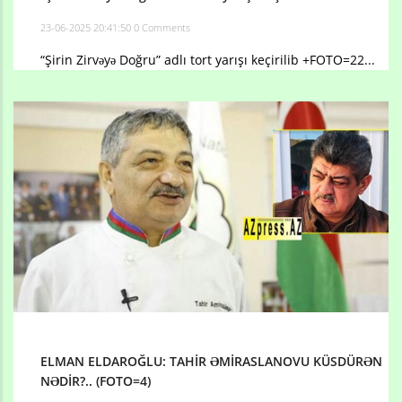
23-06-2025 20:41:50
0 Comments
“Şirin Zirvəyə Doğru” adlı tort yarışı keçirilib +FOTO=22...
ELMAN ELDAROĞLU: TAHİR ƏMİRASLANOVU KÜSDÜRƏN
NƏDİR?.. (FOTO=4)