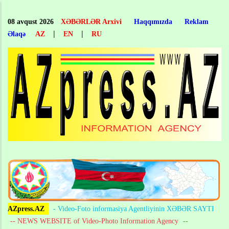
Skip
to
08 avqust 2026
XƏBƏRLƏR Arxivi
Haqqımızda
Reklam
main
|
|
Əlaqə
AZ
EN
RU
content
AZpress.AZ
- Video-Foto informasiya Agentliyinin XƏBƏR SAYTI
-- NEWS WEBSITE of Video-Photo Information Agency
--