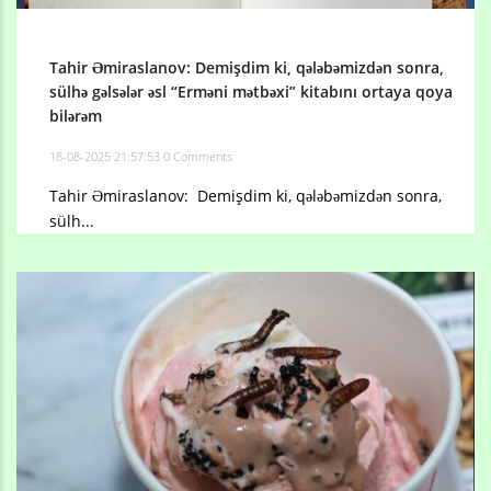
Tahir Əmiraslanov: Demişdim ki, qələbəmizdən sonra,
sülhə gəlsələr əsl “Erməni mətbəxi” kitabını ortaya qoya
bilərəm
18-08-2025 21:57:53
0 Comments
Tahir Əmiraslanov: Demişdim ki, qələbəmizdən sonra,
sülh...