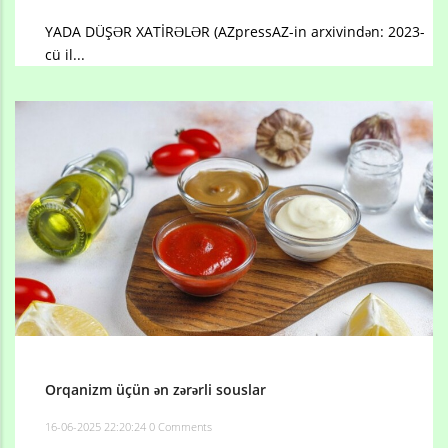
YADA DÜŞƏR XATİRƏLƏR (AZpressAZ-in arxivindən: 2023-
cü il...
Orqanizm üçün ən zərərli souslar
16-06-2025 22:20:24
0 Comments