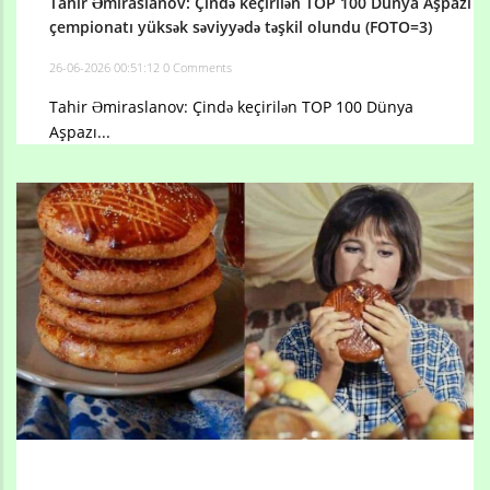
Tahir Əmiraslanov: Çində keçirilən TOP 100 Dünya Aşpazı
çempionatı yüksək səviyyədə təşkil olundu (FOTO=3)
26-06-2026 00:51:12
0 Comments
Tahir Əmiraslanov: Çində keçirilən TOP 100 Dünya
Aşpazı...