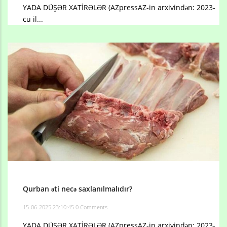
YADA DÜŞƏR XATİRƏLƏR (AZpressAZ-in arxivindən: 2023-
cü il...
Qurban əti necə saxlanılmalıdır?
15-06-2025 23:10:45
0 Comments
YADA DÜŞƏR XATİRƏLƏR (AZpressAZ-in arxivindən: 2023-