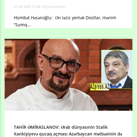
27-06-2025 12:38:10
0 Comments
Hümbət Həsənoğlu: Ən ləziz yemək Dostlar, mənim
“Sumq...
TAHİR ƏMİRASLANOV: Ərəb dünyasınin Stalik
Xankişiyevə qucaq açması Azərbaycan mətbəxinin də