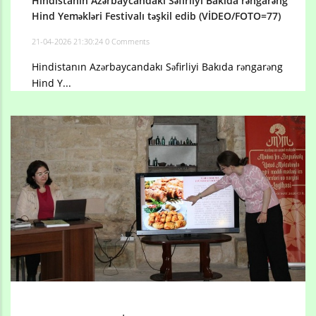
Hindistanın Azərbaycandakı Səfirliyi Bakıda rəngarəng
Hind Yeməkləri Festivalı təşkil edib (VİDEO/FOTO=77)
21-04-2026 21:30:24
0 Comments
Hindistanın Azərbaycandakı Səfirliyi Bakıda rəngarəng
Hind Y...