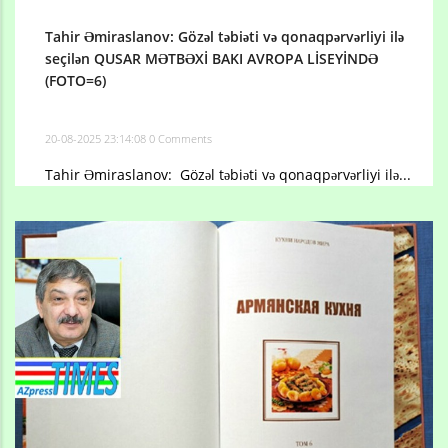
Tahir Əmiraslanov: Gözəl təbiəti və qonaqpərvərliyi ilə
seçilən QUSAR MƏTBƏXİ BAKI AVROPA LİSEYİNDƏ
(FOTO=6)
20-08-2025 23:14:08
0 Comments
Tahir Əmiraslanov: Gözəl təbiəti və qonaqpərvərliyi ilə...