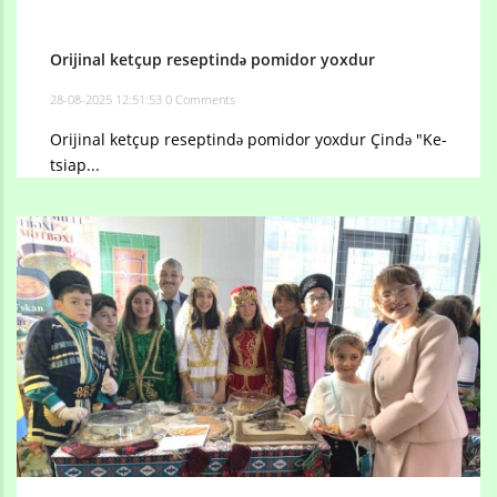
Orijinal ketçup reseptində pomidor yoxdur
28-08-2025 12:51:53
0 Comments
Orijinal ketçup reseptində pomidor yoxdur Çində "Ke-
tsiap...