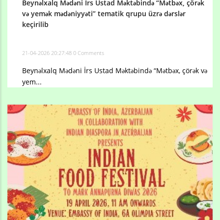
Beynəlxalq Mədəni İrs Ustad Məktəbində “Mətbəx, çörək
və yemək mədəniyyəti” tematik qrupu üzrə dərslər
keçirilib
21-04-2026 20:27:48
0 Comments
Beynəlxalq Mədəni İrs Ustad Məktəbində “Mətbəx, çörək və
yem...