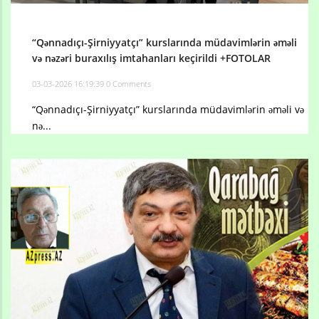
“Qənnadıçı-Şirniyyatçı” kurslarında müdavimlərin əməli
və nəzəri buraxılış imtahanları keçirildi +FOTOLAR
03-03-2026 16:19:39
0 Comments
“Qənnadıçı-Şirniyyatçı” kurslarında müdavimlərin əməli və
nə...