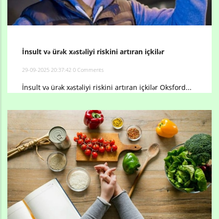
İnsult və ürək xəstəliyi riskini artıran içkilər
29-09-2025 20:37:42
0 Comments
İnsult və ürək xəstəliyi riskini artıran içkilər Oksford...