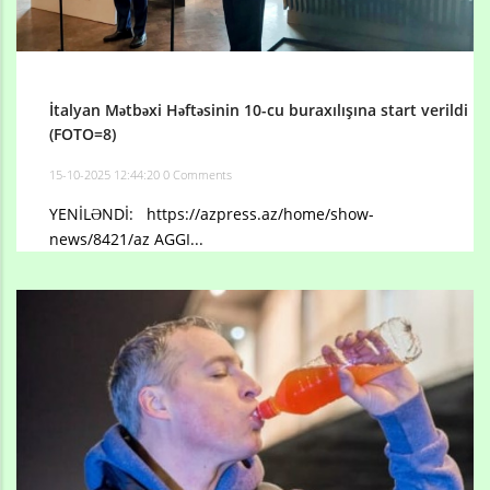
İtalyan Mətbəxi Həftəsinin 10-cu buraxılışına start verildi
(FOTO=8)
15-10-2025 12:44:20
0 Comments
YENİLƏNDİ: https://azpress.az/home/show-
news/8421/az AGGI...