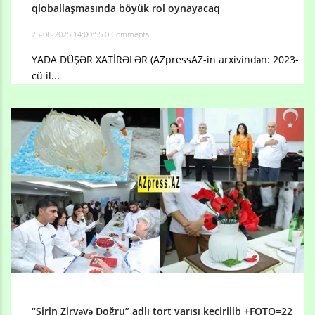
qloballaşmasında böyük rol oynayacaq
25-06-2025 14:00:55
0 Comments
YADA DÜŞƏR XATİRƏLƏR (AZpressAZ-in arxivindən: 2023-
cü il...
“Şirin Zirvəyə Doğru” adlı tort yarışı keçirilib +FOTO=22