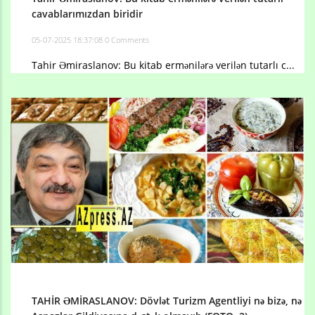
cavablarımızdan biridir
05-07-2025 18:37:08
0 Comments
Tahir Əmiraslanov: Bu kitab ermənilərə verilən tutarlı c...
TAHİR ƏMİRASLANOV: Dövlət Turizm Agentliyi nə bizə, nə