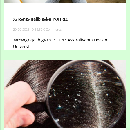
Xərçəngə qalib gələn PƏHRİZ
29-09-2025 19:58:59
0 Comments
Xərçəngə qalib gələn PƏHRİZ Avstraliyanın Deakin
Universi...