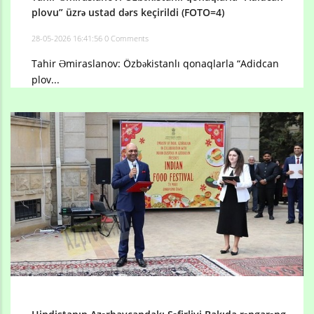
plovu” üzrə ustad dərs keçirildi (FOTO=4)
28-05-2026 16:41:56
0 Comments
Tahir Əmiraslanov: Özbəkistanlı qonaqlarla “Adidcan
plov...