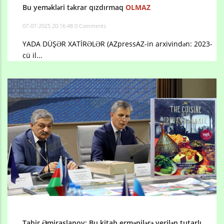
Bu yeməkləri təkrar qızdırmaq
OLMAZ
07-07-2025 20:16:48
0 Comments
YADA DÜŞƏR XATİRƏLƏR (AZpressAZ-in arxivindən: 2023-
cü il...
Tahir Əmiraslanov: Bu kitab ermənilərə verilən tutarlı